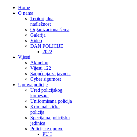
Home
O nama
Teritorijalna
nadležnost
Organizaciona šema
Galerija
Video
DAN POLICIJE
2022
Vijesti
Aktuelno
Vijesti 122
Saopćenja za javnost
Cyber sigurnost
Uprava policije
Ured policijskog
komesara
Uniformisana policija
Kriminalistička
policija
Specijalna policijska
jedinica
Policijske uprave
PU I