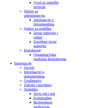
Ured za pritužbe
javnosti
Sektor za
administraciju
Informacije o
dokumentima
Sektor za podršku
Javne nabavke i
oglasi
Završene javne
nabavke
Inspektorat
Organizacijska
struktura Inspektorata
Informacije
Savjeti
Informacije o
dokumentima
Građanstvo
Zakoni i pravilnici
Statistika
Javni red i mir
Kriminalitet
Bezbjednost
saobraćaja