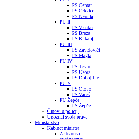
PS Centar
PS Crkvice
PS Nemila
PU II
PS Visoko
PS Breza
PS Kakanj
PU III
PS Zavidovići
PS Maglaj
PU IV
PS Tešanj
PS Usora
PS Doboj Jug
PU V
PS Olovo
PS Vareš
PU Žepče
PS Žepče
Činovi u policiji
Upoznaj svoja prava
Ministarstvo
Kabinet ministra
Aktivnosti