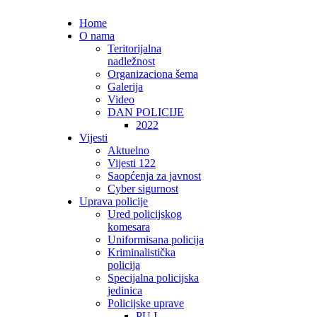
Home
O nama
Teritorijalna
nadležnost
Organizaciona šema
Galerija
Video
DAN POLICIJE
2022
Vijesti
Aktuelno
Vijesti 122
Saopćenja za javnost
Cyber sigurnost
Uprava policije
Ured policijskog
komesara
Uniformisana policija
Kriminalistička
policija
Specijalna policijska
jedinica
Policijske uprave
PU I