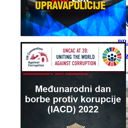
PR
Bilten 
Detalji
Objav