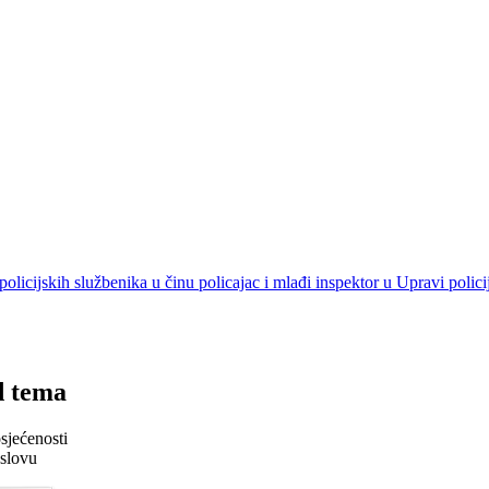
olicijskih službenika u činu policajac i mlađi inspektor u Upravi polic
d tema
sjećenosti
slovu