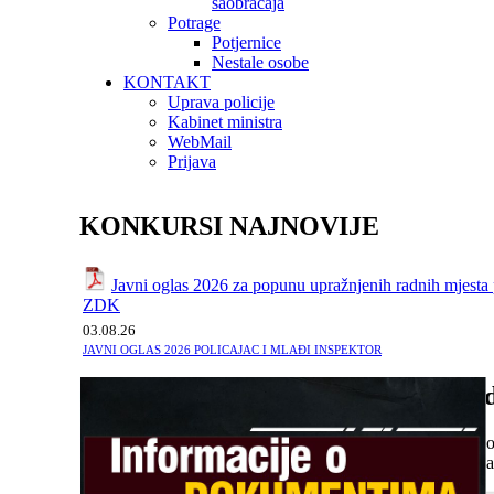
saobraćaja
Potrage
Potjernice
Nestale osobe
KONTAKT
Uprava policije
Kabinet ministra
WebMail
Prijava
KONKURSI NAJNOVIJE
Javni oglas 2026 za popunu upražnjenih radnih mjesta p
ZDK
03.08.26
JAVNI OGLAS 2026 POLICAJAC I MLAĐI INSPEKTOR
Pregle
Po po
Po na