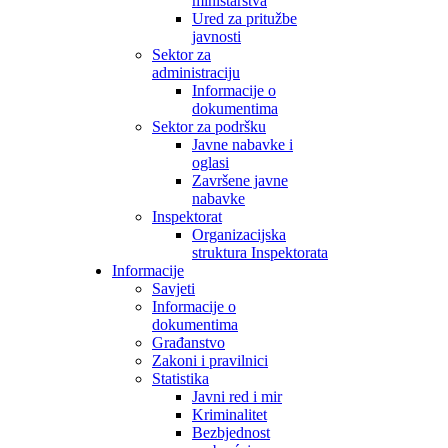
ministarstva
Ured za pritužbe
javnosti
Sektor za
administraciju
Informacije o
dokumentima
Sektor za podršku
Javne nabavke i
oglasi
Završene javne
nabavke
Inspektorat
Organizacijska
struktura Inspektorata
Informacije
Savjeti
Informacije o
dokumentima
Građanstvo
Zakoni i pravilnici
Statistika
Javni red i mir
Kriminalitet
Bezbjednost