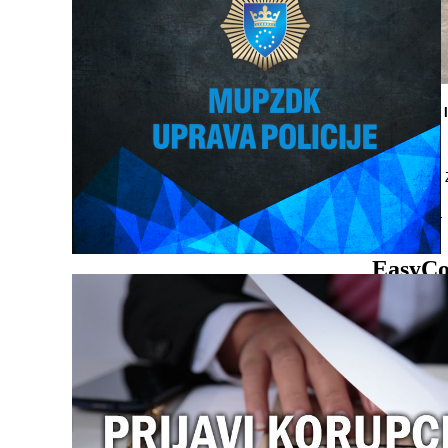
JAVNI RED 
Na području 
Opširnije...
EasyCo
Najnov