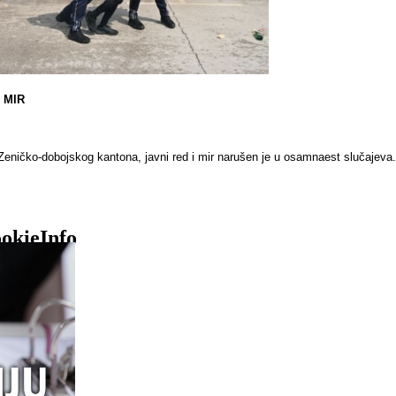
I MIR
Zeničko-dobojskog kantona, javni red i mir narušen je u osamnaest slučajeva.
okieInfo
ije