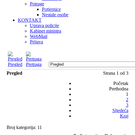
Potrage
Potjernice
Nestale osobe
KONTAKT
Uprava policije
Kabinet ministra
WebMail
Prijava
Pregled
Pretraga
Pregled
Strana 1 od 3
Početak
Prethodna
1
2
3
Sljedeća
Kraj
Broj kategorija: 11