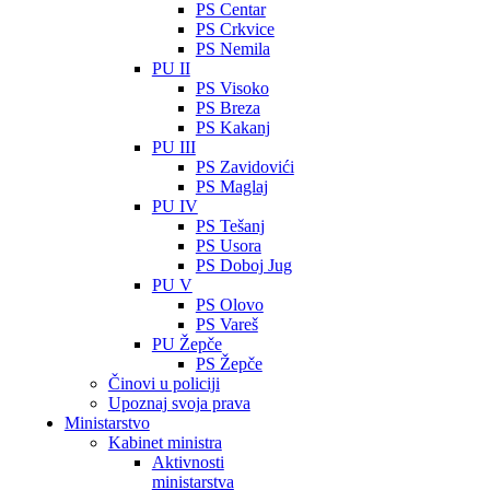
PS Centar
PS Crkvice
PS Nemila
PU II
PS Visoko
PS Breza
PS Kakanj
PU III
PS Zavidovići
PS Maglaj
PU IV
PS Tešanj
PS Usora
PS Doboj Jug
PU V
PS Olovo
PS Vareš
PU Žepče
PS Žepče
Činovi u policiji
Upoznaj svoja prava
Ministarstvo
Kabinet ministra
Aktivnosti
ministarstva