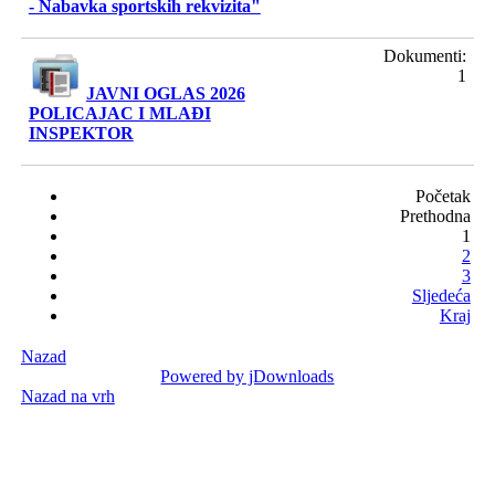
- Nabavka sportskih rekvizita"
Dokumenti:
1
JAVNI OGLAS 2026
POLICAJAC I MLAĐI
INSPEKTOR
Početak
Prethodna
1
2
3
Sljedeća
Kraj
Nazad
Powered by jDownloads
Nazad na vrh