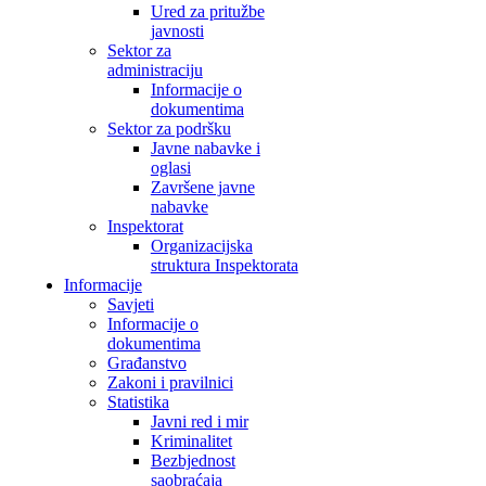
Ured za pritužbe
javnosti
Sektor za
administraciju
Informacije o
dokumentima
Sektor za podršku
Javne nabavke i
oglasi
Završene javne
nabavke
Inspektorat
Organizacijska
struktura Inspektorata
Informacije
Savjeti
Informacije o
dokumentima
Građanstvo
Zakoni i pravilnici
Statistika
Javni red i mir
Kriminalitet
Bezbjednost
saobraćaja