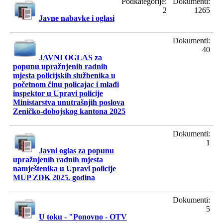
Podkategorije:
Dokumenti:
2
1265
Javne nabavke i oglasi
Dokumenti:
40
JAVNI OGLAS za
popunu upražnjenih radnih
mjesta policijskih službenika u
početnom činu policajac i mlađi
inspektor u Upravi policije
Ministarstva unutrašnjih poslova
Zeničko-dobojskog kantona 2025
Dokumenti:
1
Javni oglas za popunu
upražnjenih radnih mjesta
namještenika u Upravi policije
MUP ZDK 2025. godina
Dokumenti:
5
U toku - "Ponovno - OTV