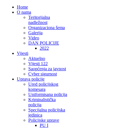
Home
O nama
Teritorijalna
nadležnost
Organizaciona šema
Galerija
Video
DAN POLICIJE
2022
Vijesti
Aktuelno
Vijesti 122
Saopćenja za javnost
Cyber sigurnost
Uprava policije
Ured policijskog
komesara
Uniformisana policija
Kriminalistička
policija
Specijalna policijska
jedinica
Policijske uprave
PU I