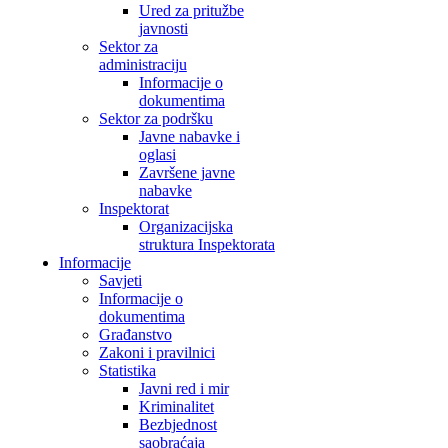
Ured za pritužbe
javnosti
Sektor za
administraciju
Informacije o
dokumentima
Sektor za podršku
Javne nabavke i
oglasi
Završene javne
nabavke
Inspektorat
Organizacijska
struktura Inspektorata
Informacije
Savjeti
Informacije o
dokumentima
Građanstvo
Zakoni i pravilnici
Statistika
Javni red i mir
Kriminalitet
Bezbjednost
saobraćaja