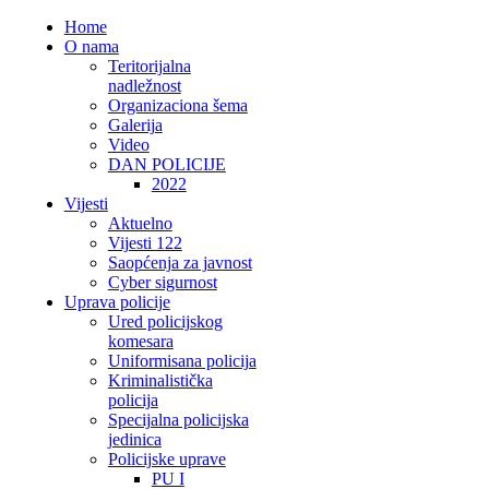
Home
O nama
Teritorijalna
nadležnost
Organizaciona šema
Galerija
Video
DAN POLICIJE
2022
Vijesti
Aktuelno
Vijesti 122
Saopćenja za javnost
Cyber sigurnost
Uprava policije
Ured policijskog
komesara
Uniformisana policija
Kriminalistička
policija
Specijalna policijska
jedinica
Policijske uprave
PU I