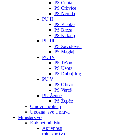
PS Centar
PS Crkvice
PS Nemila
PU II
PS Visoko
PS Breza
PS Kakanj
PU III
PS Zavidovići
PS Maglaj
PU IV
PS Tešanj
PS Usora
PS Doboj Jug
PU V
PS Olovo
PS Vareš
PU Žepče
PS Žepče
Činovi u policiji
Upoznaj svoja prava
Ministarstvo
Kabinet ministra
Aktivnosti
ministarstva