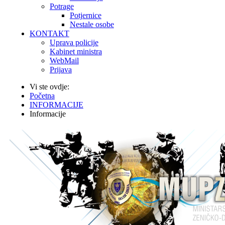
Potrage
Potjernice
Nestale osobe
KONTAKT
Uprava policije
Kabinet ministra
WebMail
Prijava
Vi ste ovdje:
Početna
INFORMACIJE
Informacije