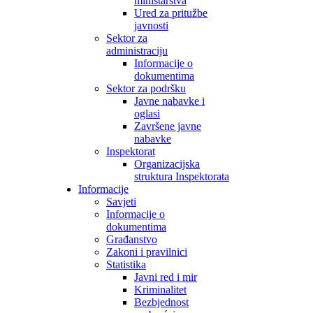
ministarstva
Ured za pritužbe
javnosti
Sektor za
administraciju
Informacije o
dokumentima
Sektor za podršku
Javne nabavke i
oglasi
Završene javne
nabavke
Inspektorat
Organizacijska
struktura Inspektorata
Informacije
Savjeti
Informacije o
dokumentima
Građanstvo
Zakoni i pravilnici
Statistika
Javni red i mir
Kriminalitet
Bezbjednost