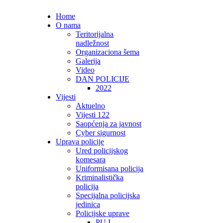
Home
O nama
Teritorijalna
nadležnost
Organizaciona šema
Galerija
Video
DAN POLICIJE
2022
Vijesti
Aktuelno
Vijesti 122
Saopćenja za javnost
Cyber sigurnost
Uprava policije
Ured policijskog
komesara
Uniformisana policija
Kriminalistička
policija
Specijalna policijska
jedinica
Policijske uprave
PU I