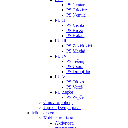
PS Centar
PS Crkvice
PS Nemila
PU II
PS Visoko
PS Breza
PS Kakanj
PU III
PS Zavidovići
PS Maglaj
PU IV
PS Tešanj
PS Usora
PS Doboj Jug
PU V
PS Olovo
PS Vareš
PU Žepče
PS Žepče
Činovi u policiji
Upoznaj svoja prava
Ministarstvo
Kabinet ministra
Aktivnosti