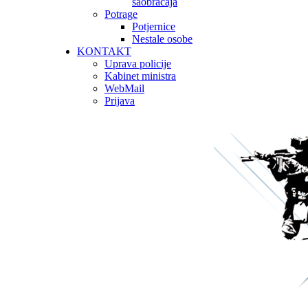
saobraćaja
Potrage
Potjernice
Nestale osobe
KONTAKT
Uprava policije
Kabinet ministra
WebMail
Prijava