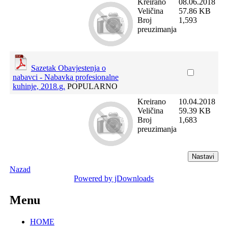
Kreirano
08.06.2018
Veličina
57.86 KB
Broj
1,593
preuzimanja
Sazetak Obavjestenja o
nabavci - Nabavka profesionalne
kuhinje, 2018.g.
POPULARNO
Kreirano
10.04.2018
Veličina
59.39 KB
Broj
1,683
preuzimanja
Nazad
Powered by jDownloads
Menu
HOME