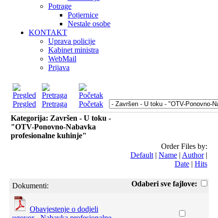
Potrage
Potjernice
Nestale osobe
KONTAKT
Uprava policije
Kabinet ministra
WebMail
Prijava
Pregled
Pretraga
Početak
Kategorija: Završen - U toku -
"OTV-Ponovno-Nabavka
profesionalne kuhinje"
Order Files by:
Default
|
Name
|
Author
|
Date
|
Hits
Odaberi sve fajlove:
Dokumenti:
Obavjestenje o dodjeli
ugovor - Nabavka profesionalne