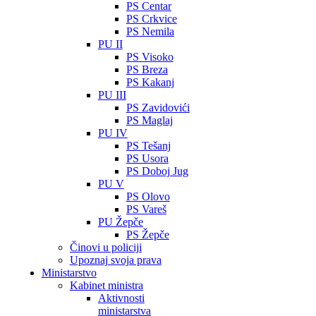
PS Centar
PS Crkvice
PS Nemila
PU II
PS Visoko
PS Breza
PS Kakanj
PU III
PS Zavidovići
PS Maglaj
PU IV
PS Tešanj
PS Usora
PS Doboj Jug
PU V
PS Olovo
PS Vareš
PU Žepče
PS Žepče
Činovi u policiji
Upoznaj svoja prava
Ministarstvo
Kabinet ministra
Aktivnosti
ministarstva