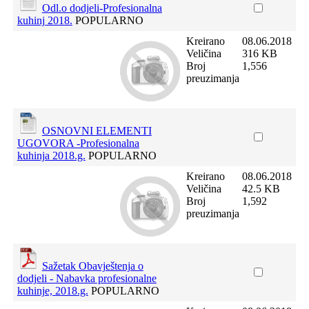
Odl.o dodjeli-Profesionalna
kuhinj 2018.
POPULARNO
Kreirano
08.06.2018
Veličina
316 KB
Broj
1,556
preuzimanja
OSNOVNI ELEMENTI
UGOVORA -Profesionalna
kuhinja 2018.g.
POPULARNO
Kreirano
08.06.2018
Veličina
42.5 KB
Broj
1,592
preuzimanja
Sažetak Obavještenja o
dodjeli - Nabavka profesionalne
kuhinje, 2018.g.
POPULARNO