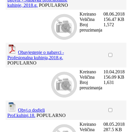
kuhinje, 2018.g.
POPULARNO
Kreirano
08.06.2018
Veličina
156.47 KB
Broj
1,572
preuzimanja
Obavjestenje o nabavci -
Profesionalna kuhinja,2018.g.
POPULARNO
Kreirano
10.04.2018
Veličina
156.09 KB
Broj
1,631
preuzimanja
Obvj.o dodjeli
Prof.kuhinj.18.
POPULARNO
Kreirano
08.05.2018
Veličina
287.5 KB