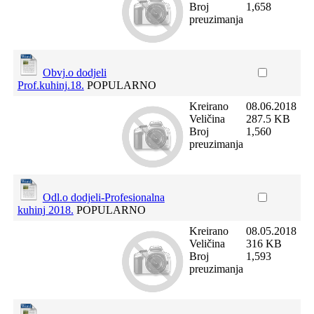
Broj
1,658
preuzimanja
Obvj.o dodjeli
Prof.kuhinj.18.
POPULARNO
Kreirano
08.06.2018
Veličina
287.5 KB
Broj
1,560
preuzimanja
Odl.o dodjeli-Profesionalna
kuhinj 2018.
POPULARNO
Kreirano
08.05.2018
Veličina
316 KB
Broj
1,593
preuzimanja