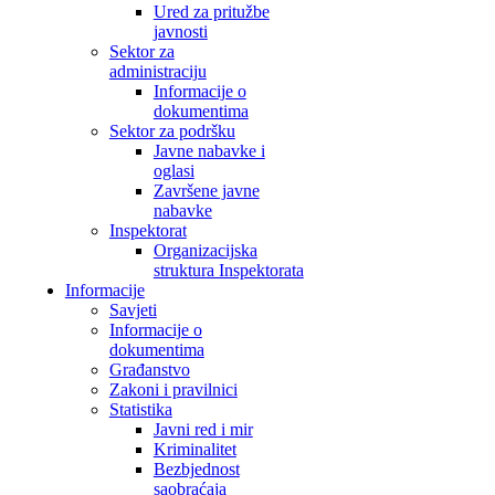
Ured za pritužbe
javnosti
Sektor za
administraciju
Informacije o
dokumentima
Sektor za podršku
Javne nabavke i
oglasi
Završene javne
nabavke
Inspektorat
Organizacijska
struktura Inspektorata
Informacije
Savjeti
Informacije o
dokumentima
Građanstvo
Zakoni i pravilnici
Statistika
Javni red i mir
Kriminalitet
Bezbjednost
saobraćaja