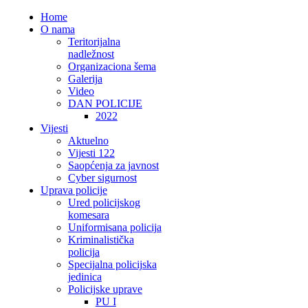
Home
O nama
Teritorijalna
nadležnost
Organizaciona šema
Galerija
Video
DAN POLICIJE
2022
Vijesti
Aktuelno
Vijesti 122
Saopćenja za javnost
Cyber sigurnost
Uprava policije
Ured policijskog
komesara
Uniformisana policija
Kriminalistička
policija
Specijalna policijska
jedinica
Policijske uprave
PU I