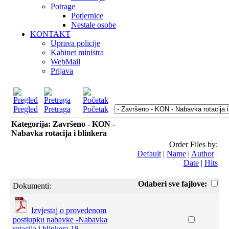
Potrage
Potjernice
Nestale osobe
KONTAKT
Uprava policije
Kabinet ministra
WebMail
Prijava
Pregled
Pretraga
Početak
Kategorija: Završeno - KON -
Nabavka rotacija i blinkera
Order Files by:
Default
|
Name
|
Author
|
Date
|
Hits
Odaberi sve fajlove:
Dokumenti:
Izvjestaj o provedenom
postiupku nabavke -Nabavka
rotacija i blinkera 18