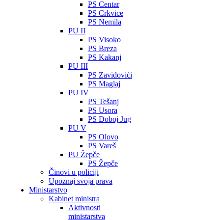
PS Centar
PS Crkvice
PS Nemila
PU II
PS Visoko
PS Breza
PS Kakanj
PU III
PS Zavidovići
PS Maglaj
PU IV
PS Tešanj
PS Usora
PS Doboj Jug
PU V
PS Olovo
PS Vareš
PU Žepče
PS Žepče
Činovi u policiji
Upoznaj svoja prava
Ministarstvo
Kabinet ministra
Aktivnosti
ministarstva