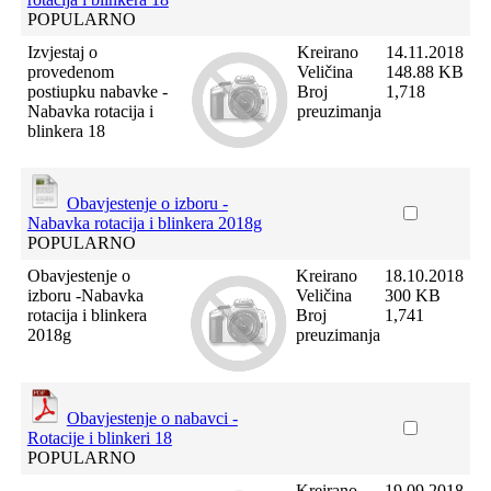
POPULARNO
Izvjestaj o
Kreirano
14.11.2018
provedenom
Veličina
148.88 KB
postiupku nabavke -
Broj
1,718
Nabavka rotacija i
preuzimanja
blinkera 18
Obavjestenje o izboru -
Nabavka rotacija i blinkera 2018g
POPULARNO
Obavjestenje o
Kreirano
18.10.2018
izboru -Nabavka
Veličina
300 KB
rotacija i blinkera
Broj
1,741
2018g
preuzimanja
Obavjestenje o nabavci -
Rotacije i blinkeri 18
POPULARNO
Kreirano
19.09.2018