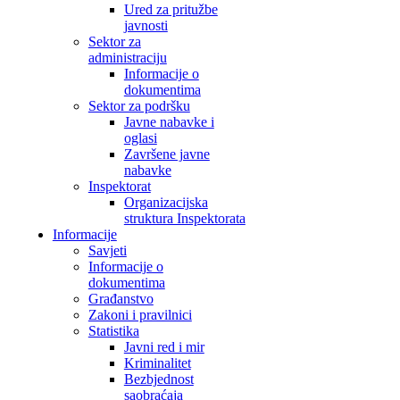
Ured za pritužbe
javnosti
Sektor za
administraciju
Informacije o
dokumentima
Sektor za podršku
Javne nabavke i
oglasi
Završene javne
nabavke
Inspektorat
Organizacijska
struktura Inspektorata
Informacije
Savjeti
Informacije o
dokumentima
Građanstvo
Zakoni i pravilnici
Statistika
Javni red i mir
Kriminalitet
Bezbjednost
saobraćaja