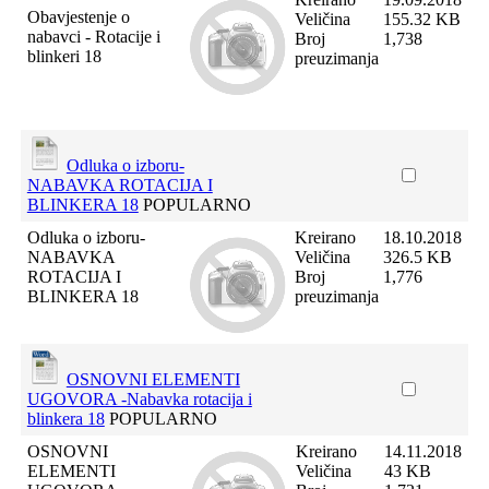
Obavjestenje o
Veličina
155.32 KB
nabavci - Rotacije i
Broj
1,738
blinkeri 18
preuzimanja
Odluka o izboru-
NABAVKA ROTACIJA I
BLINKERA 18
POPULARNO
Odluka o izboru-
Kreirano
18.10.2018
NABAVKA
Veličina
326.5 KB
ROTACIJA I
Broj
1,776
BLINKERA 18
preuzimanja
OSNOVNI ELEMENTI
UGOVORA -Nabavka rotacija i
blinkera 18
POPULARNO
OSNOVNI
Kreirano
14.11.2018
ELEMENTI
Veličina
43 KB