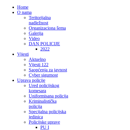
Home
O nama
Teritorijalna
nadležnost
Organizaciona šema
Galerija
Video
DAN POLICIJE
2022
Vijesti
Aktuelno
Vijesti 122
Saopćenja za javnost
Cyber sigurnost
Uprava policije
Ured policijskog
komesara
Uniformisana policija
Kriminalistička
policija
Specijalna policijska
jedinica
Policijske uprave
PU I