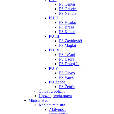
PS Centar
PS Crkvice
PS Nemila
PU II
PS Visoko
PS Breza
PS Kakanj
PU III
PS Zavidovići
PS Maglaj
PU IV
PS Tešanj
PS Usora
PS Doboj Jug
PU V
PS Olovo
PS Vareš
PU Žepče
PS Žepče
Činovi u policiji
Upoznaj svoja prava
Ministarstvo
Kabinet ministra
Aktivnosti