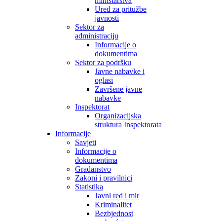
ministarstva
Ured za pritužbe
javnosti
Sektor za
administraciju
Informacije o
dokumentima
Sektor za podršku
Javne nabavke i
oglasi
Završene javne
nabavke
Inspektorat
Organizacijska
struktura Inspektorata
Informacije
Savjeti
Informacije o
dokumentima
Građanstvo
Zakoni i pravilnici
Statistika
Javni red i mir
Kriminalitet
Bezbjednost