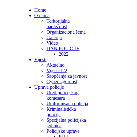
Home
O nama
Teritorijalna
nadležnost
Organizaciona šema
Galerija
Video
DAN POLICIJE
2022
Vijesti
Aktuelno
Vijesti 122
Saopćenja za javnost
Cyber sigurnost
Uprava policije
Ured policijskog
komesara
Uniformisana policija
Kriminalistička
policija
Specijalna policijska
jedinica
Policijske uprave
PU I