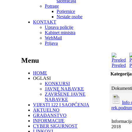
saobraćaja
Potrage
Potjernice
Nestale osobe
KONTAKT
Uprava policije
Kabinet ministra
WebMail
Prijava
Menu
Pregled
P
HOME
Kategorij
OGLASI
KONKURSI
Dokumenti
JAVNE NABAVKE
ZAVRŠENE JAVNE
NABAVKE
Info 
VIJESTI 122 I SAOPĆENJA
rek.podrum
AKTUELNO
GRAĐANSTVO
INFORMACIJE
Informacij
CYBER SIGURNOST
2018
LINKOVI