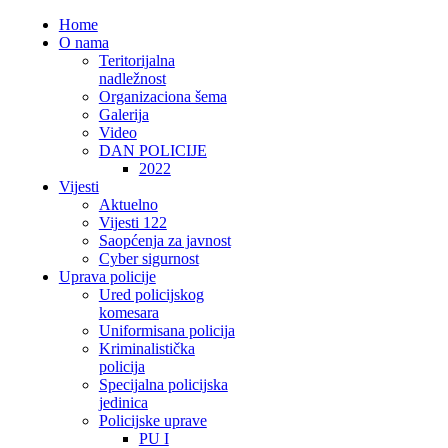
Home
O nama
Teritorijalna
nadležnost
Organizaciona šema
Galerija
Video
DAN POLICIJE
2022
Vijesti
Aktuelno
Vijesti 122
Saopćenja za javnost
Cyber sigurnost
Uprava policije
Ured policijskog
komesara
Uniformisana policija
Kriminalistička
policija
Specijalna policijska
jedinica
Policijske uprave
PU I