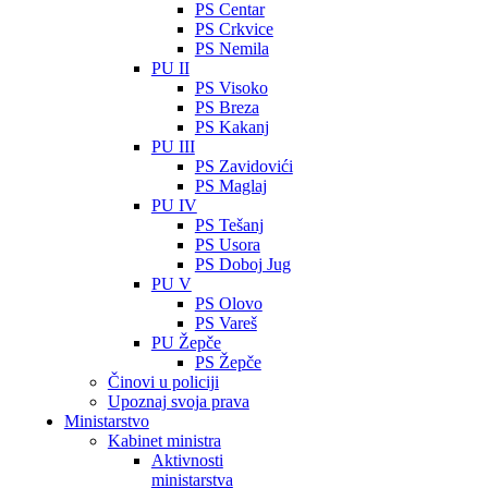
PS Centar
PS Crkvice
PS Nemila
PU II
PS Visoko
PS Breza
PS Kakanj
PU III
PS Zavidovići
PS Maglaj
PU IV
PS Tešanj
PS Usora
PS Doboj Jug
PU V
PS Olovo
PS Vareš
PU Žepče
PS Žepče
Činovi u policiji
Upoznaj svoja prava
Ministarstvo
Kabinet ministra
Aktivnosti
ministarstva