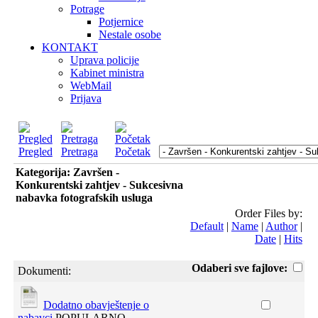
Potrage
Potjernice
Nestale osobe
KONTAKT
Uprava policije
Kabinet ministra
WebMail
Prijava
Pregled
Pretraga
Početak
Kategorija: Završen -
Konkurentski zahtjev - Sukcesivna
nabavka fotografskih usluga
Order Files by:
Default
|
Name
|
Author
|
Date
|
Hits
Odaberi sve fajlove:
Dokumenti:
Dodatno obavještenje o
nabavci
POPULARNO