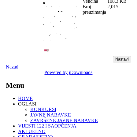
Veličina
108.3 KB
Broj
2,015
preuzimanja
Nazad
Powered by jDownloads
Menu
HOME
OGLASI
KONKURSI
JAVNE NABAVKE
ZAVRŠENE JAVNE NABAVKE
VIJESTI 122 I SAOPĆENJA
AKTUELNO
GRAĐANSTVO