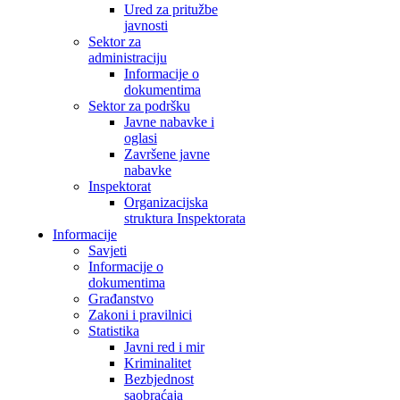
Ured za pritužbe
javnosti
Sektor za
administraciju
Informacije o
dokumentima
Sektor za podršku
Javne nabavke i
oglasi
Završene javne
nabavke
Inspektorat
Organizacijska
struktura Inspektorata
Informacije
Savjeti
Informacije o
dokumentima
Građanstvo
Zakoni i pravilnici
Statistika
Javni red i mir
Kriminalitet
Bezbjednost
saobraćaja