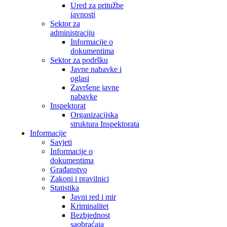
Ured za pritužbe
javnosti
Sektor za
administraciju
Informacije o
dokumentima
Sektor za podršku
Javne nabavke i
oglasi
Završene javne
nabavke
Inspektorat
Organizacijska
struktura Inspektorata
Informacije
Savjeti
Informacije o
dokumentima
Građanstvo
Zakoni i pravilnici
Statistika
Javni red i mir
Kriminalitet
Bezbjednost
saobraćaja