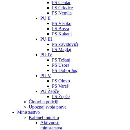
PS Centar
PS Crkvice
PS Nemila
PU II
PS Visoko
PS Breza
PS Kakanj
PU III
PS Zavidovići
PS Maglaj
PU IV
PS Tešanj
PS Usora
PS Doboj Jug
PU V
PS Olovo
PS Vareš
PU Žepče
PS Žepče
Činovi u policiji
Upoznaj svoja prava
Ministarstvo
Kabinet ministra
Aktivnosti
ministarstva