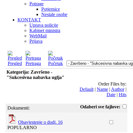
Potrage
Potjernice
Nestale osobe
KONTAKT
Uprava policije
Kabinet ministra
WebMail
Prijava
Pregled
Pretraga
Početak
Kategorija: Završeno -
"Sukcesivna nabavka uglja"
Order Files by:
Default
|
Name
|
Author
|
Date
|
Hits
Odaberi sve fajlove:
Dokumenti:
Obavjestenje o dodj. 16
POPULARNO