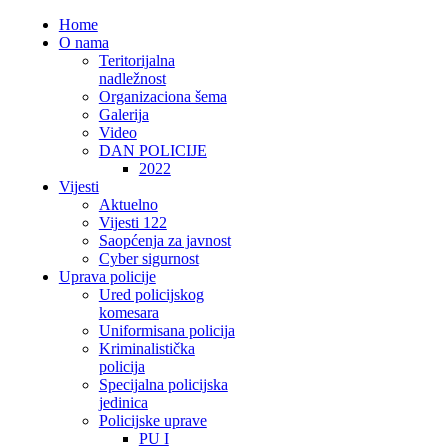
Home
O nama
Teritorijalna
nadležnost
Organizaciona šema
Galerija
Video
DAN POLICIJE
2022
Vijesti
Aktuelno
Vijesti 122
Saopćenja za javnost
Cyber sigurnost
Uprava policije
Ured policijskog
komesara
Uniformisana policija
Kriminalistička
policija
Specijalna policijska
jedinica
Policijske uprave
PU I