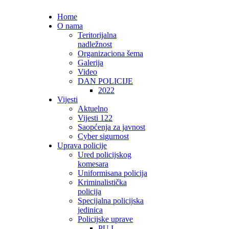
Home
O nama
Teritorijalna
nadležnost
Organizaciona šema
Galerija
Video
DAN POLICIJE
2022
Vijesti
Aktuelno
Vijesti 122
Saopćenja za javnost
Cyber sigurnost
Uprava policije
Ured policijskog
komesara
Uniformisana policija
Kriminalistička
policija
Specijalna policijska
jedinica
Policijske uprave
PU I