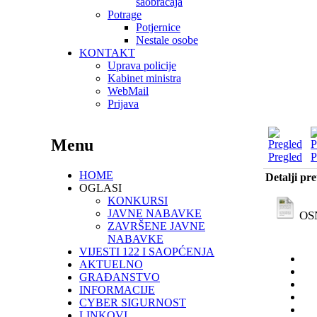
saobraćaja
Potrage
Potjernice
Nestale osobe
KONTAKT
Uprava policije
Kabinet ministra
WebMail
Prijava
Menu
Pregled
P
HOME
Detalji pr
OGLASI
KONKURSI
JAVNE NABAVKE
OS
ZAVRŠENE JAVNE
NABAVKE
VIJESTI 122 I SAOPĆENJA
AKTUELNO
GRAĐANSTVO
INFORMACIJE
CYBER SIGURNOST
LINKOVI