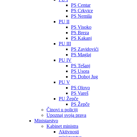
PS Centar
PS Crkvice
PS Nemila
PU II
PS Visoko
PS Breza
PS Kakanj
PU III
PS Zavidovići
PS Maglaj
PU IV
PS Tešanj
PS Usora
PS Doboj Jug
PU V
PS Olovo
PS Vareš
PU Žepče
PS Žepče
Činovi u policiji
Upoznaj svoja prava
Ministarstvo
Kabinet ministra
Aktivnosti