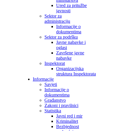
ministarstva
Ured za pritužbe
javnosti
Sektor za
administraciju
Informacije o
dokumentima
Sektor za podršku
Javne nabavke i
oglasi
Završene javne
nabavke
Inspektorat
Organizacijska
struktura Inspektorata
Informacije
Savjeti
Informacije o
dokumentima
Građanstvo
Zakoni i pravilnici
Statistika
Javni red i mir
Kriminalitet
Bezbjednost