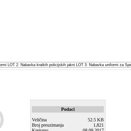
Podaci
Veličina
52.5 KB
Broj preuzimanja
1,821
Kreirano
08.09.2017