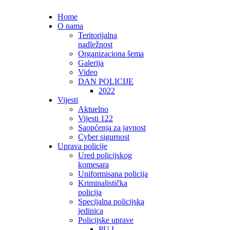
Home
O nama
Teritorijalna
nadležnost
Organizaciona šema
Galerija
Video
DAN POLICIJE
2022
Vijesti
Aktuelno
Vijesti 122
Saopćenja za javnost
Cyber sigurnost
Uprava policije
Ured policijskog
komesara
Uniformisana policija
Kriminalistička
policija
Specijalna policijska
jedinica
Policijske uprave
PU I