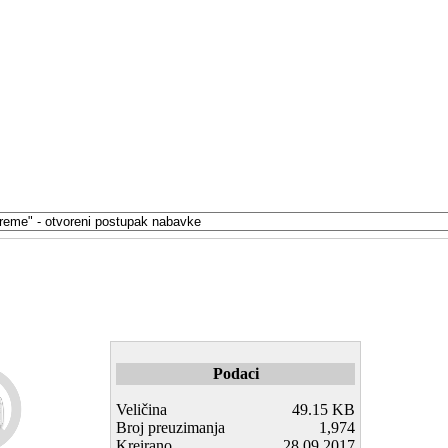
Podaci
Veličina
49.15 KB
Broj preuzimanja
1,974
Kreirano
28.09.2017