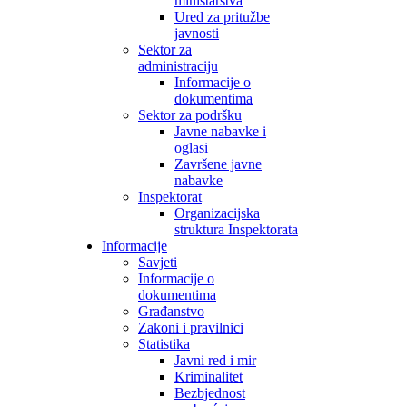
ministarstva
Ured za pritužbe
javnosti
Sektor za
administraciju
Informacije o
dokumentima
Sektor za podršku
Javne nabavke i
oglasi
Završene javne
nabavke
Inspektorat
Organizacijska
struktura Inspektorata
Informacije
Savjeti
Informacije o
dokumentima
Građanstvo
Zakoni i pravilnici
Statistika
Javni red i mir
Kriminalitet
Bezbjednost