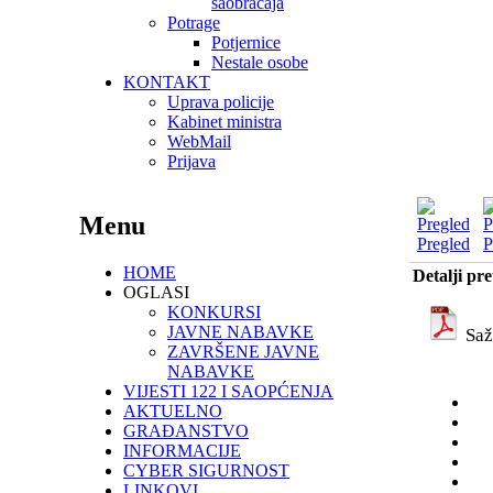
saobraćaja
Potrage
Potjernice
Nestale osobe
KONTAKT
Uprava policije
Kabinet ministra
WebMail
Prijava
Menu
Pregled
P
HOME
Detalji pr
OGLASI
KONKURSI
JAVNE NABAVKE
Saž
ZAVRŠENE JAVNE
NABAVKE
VIJESTI 122 I SAOPĆENJA
AKTUELNO
GRAĐANSTVO
INFORMACIJE
CYBER SIGURNOST
LINKOVI