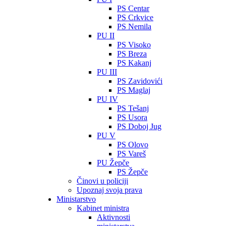
PS Centar
PS Crkvice
PS Nemila
PU II
PS Visoko
PS Breza
PS Kakanj
PU III
PS Zavidovići
PS Maglaj
PU IV
PS Tešanj
PS Usora
PS Doboj Jug
PU V
PS Olovo
PS Vareš
PU Žepče
PS Žepče
Činovi u policiji
Upoznaj svoja prava
Ministarstvo
Kabinet ministra
Aktivnosti