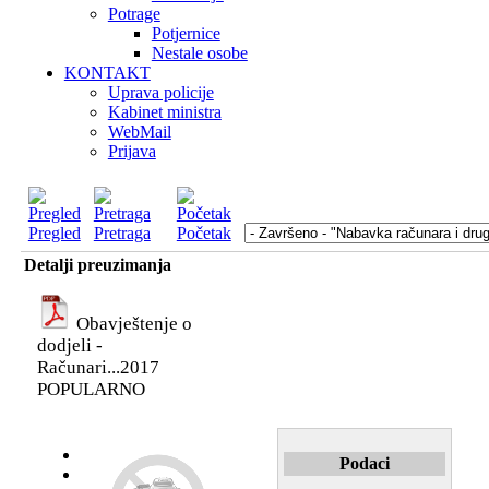
Potrage
Potjernice
Nestale osobe
KONTAKT
Uprava policije
Kabinet ministra
WebMail
Prijava
Pregled
Pretraga
Početak
Detalji preuzimanja
Obavještenje o
dodjeli -
Računari...2017
POPULARNO
Podaci