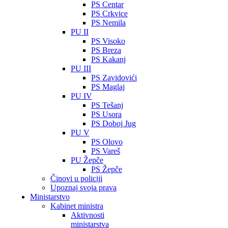
PS Centar
PS Crkvice
PS Nemila
PU II
PS Visoko
PS Breza
PS Kakanj
PU III
PS Zavidovići
PS Maglaj
PU IV
PS Tešanj
PS Usora
PS Doboj Jug
PU V
PS Olovo
PS Vareš
PU Žepče
PS Žepče
Činovi u policiji
Upoznaj svoja prava
Ministarstvo
Kabinet ministra
Aktivnosti
ministarstva