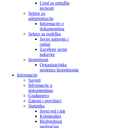
Ured za pritužbe
javnosti
Sektor za
administraciju
Informacije o
dokumentima
Sektor za podršku
Javne nabavke i
oglasi
Završene javne
nabavke
Inspektorat
Organizacijska
struktura Inspektorata
Informacije
Savjeti
Informacije o
dokumentima
Građanstvo
Zakoni i pravilnici
Statistika
Javni red i mir
Kriminalitet
Bezbjednost
saobraćaja