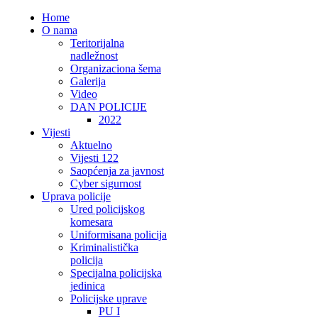
Home
O nama
Teritorijalna
nadležnost
Organizaciona šema
Galerija
Video
DAN POLICIJE
2022
Vijesti
Aktuelno
Vijesti 122
Saopćenja za javnost
Cyber sigurnost
Uprava policije
Ured policijskog
komesara
Uniformisana policija
Kriminalistička
policija
Specijalna policijska
jedinica
Policijske uprave
PU I