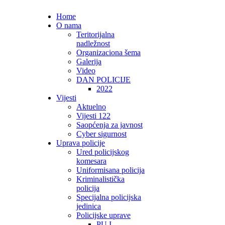
Home
O nama
Teritorijalna
nadležnost
Organizaciona šema
Galerija
Video
DAN POLICIJE
2022
Vijesti
Aktuelno
Vijesti 122
Saopćenja za javnost
Cyber sigurnost
Uprava policije
Ured policijskog
komesara
Uniformisana policija
Kriminalistička
policija
Specijalna policijska
jedinica
Policijske uprave
PU I