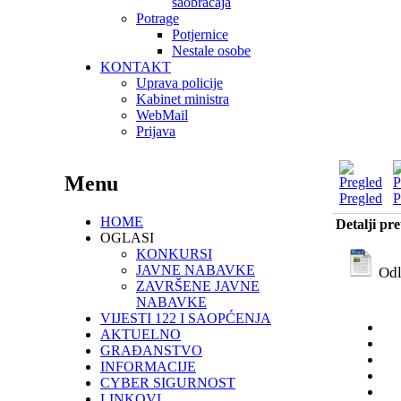
saobraćaja
Potrage
Potjernice
Nestale osobe
KONTAKT
Uprava policije
Kabinet ministra
WebMail
Prijava
Menu
Pregled
P
HOME
Detalji pr
OGLASI
KONKURSI
JAVNE NABAVKE
Odl
ZAVRŠENE JAVNE
NABAVKE
VIJESTI 122 I SAOPĆENJA
AKTUELNO
GRAĐANSTVO
INFORMACIJE
CYBER SIGURNOST
LINKOVI