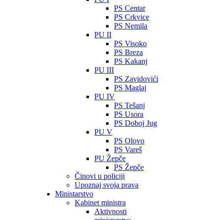
PS Centar
PS Crkvice
PS Nemila
PU II
PS Visoko
PS Breza
PS Kakanj
PU III
PS Zavidovići
PS Maglaj
PU IV
PS Tešanj
PS Usora
PS Doboj Jug
PU V
PS Olovo
PS Vareš
PU Žepče
PS Žepče
Činovi u policiji
Upoznaj svoja prava
Ministarstvo
Kabinet ministra
Aktivnosti