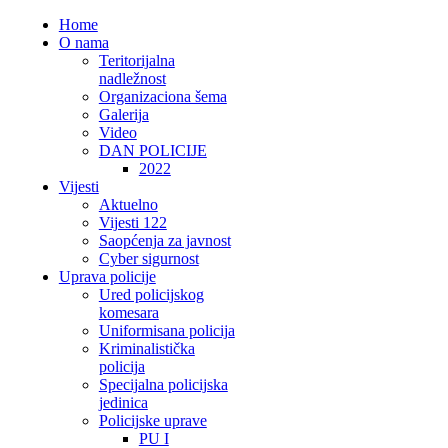
Home
O nama
Teritorijalna
nadležnost
Organizaciona šema
Galerija
Video
DAN POLICIJE
2022
Vijesti
Aktuelno
Vijesti 122
Saopćenja za javnost
Cyber sigurnost
Uprava policije
Ured policijskog
komesara
Uniformisana policija
Kriminalistička
policija
Specijalna policijska
jedinica
Policijske uprave
PU I