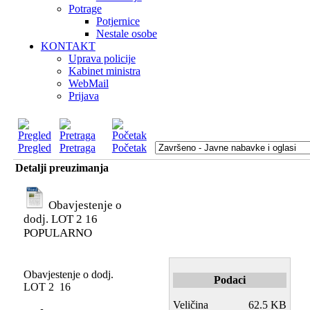
Potrage
Potjernice
Nestale osobe
KONTAKT
Uprava policije
Kabinet ministra
WebMail
Prijava
Pregled
Pretraga
Početak
Detalji preuzimanja
Obavjestenje o
dodj. LOT 2 16
POPULARNO
Obavjestenje o dodj.
Podaci
LOT 2 16
Veličina
62.5 KB