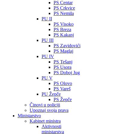
PS Centar
PS Crkvice
PS Nemila
PU II
PS Visoko
PS Breza
PS Kakanj
PU III
PS Zavidovići
PS Maglaj
PU IV
PS Tešanj
PS Usora
PS Doboj Jug
PU V
PS Olovo
PS Vareš
PU Žepče
PS Žepče
Činovi u policiji
Upoznaj svoja prava
Ministarstvo
Kabinet ministra
Aktivnosti
ministarstva