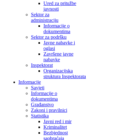
Ured za pritužbe
javnosti
Sektor za
administraciju
Informacije o
dokumentima
Sektor za podršku
Javne nabavke i
oglasi
Završene javne
nabavke
Inspektorat
Organizacijska
struktura Inspektorata
Informacije
Savjeti
Informacije o
dokumentima
Građanstvo
Zakoni i pravilnici
Statistika
Javni red i mir
Kriminalitet
Bezbjednost
saobraćaja