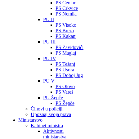
PS Centar
PS Crkvice
PS Nemila
PU II
PS Visoko
PS Breza
PS Kakanj
PU III
PS Zavidovići
PS Maglaj
PU IV
PS Tešanj
PS Usora
PS Doboj Jug
PU V
PS Olovo
PS Vareš
PU Žepče
PS Žepče
Činovi u policiji
Upoznaj svoja prava
Ministarstvo
Kabinet ministra
Aktivnosti
ministarstva