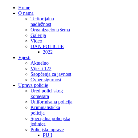
Home
O nama
Teritorijalna
nadležnost
Organizaciona šema
Galerija
Video
DAN POLICIJE
2022
Vijesti
Aktuelno
Vijesti 122
Saopćenja za javnost
Cyber sigurnost
Uprava policije
Ured policijskog
komesara
Uniformisana policija
Kriminalistička
policija
Specijalna policijska
jedinica
Policijske uprave
PU I