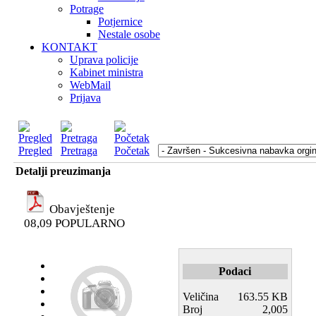
Potrage
Potjernice
Nestale osobe
KONTAKT
Uprava policije
Kabinet ministra
WebMail
Prijava
Pregled
Pretraga
Početak
Detalji preuzimanja
Obavještenje
08,09
POPULARNO
Podaci
Veličina
163.55 KB
Broj
2,005