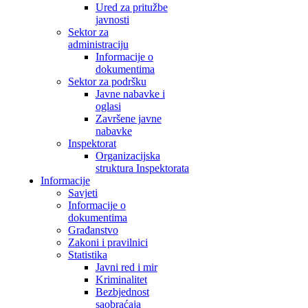
Ured za pritužbe
javnosti
Sektor za
administraciju
Informacije o
dokumentima
Sektor za podršku
Javne nabavke i
oglasi
Završene javne
nabavke
Inspektorat
Organizacijska
struktura Inspektorata
Informacije
Savjeti
Informacije o
dokumentima
Građanstvo
Zakoni i pravilnici
Statistika
Javni red i mir
Kriminalitet
Bezbjednost
saobraćaja