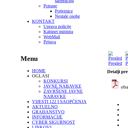
saobraćaja
Potrage
Potjernice
Nestale osobe
KONTAKT
Uprava policije
Kabinet ministra
WebMail
Prijava
Menu
Pregled
P
HOME
Detalji pr
OGLASI
KONKURSI
JAVNE NABAVKE
oba
ZAVRŠENE JAVNE
NABAVKE
VIJESTI 122 I SAOPĆENJA
AKTUELNO
GRAĐANSTVO
INFORMACIJE
CYBER SIGURNOST
LINKOVI