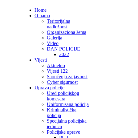
Home
O nama
Teritorijalna
nadležnost
Organizaciona šema
Galerija
Video
DAN POLICIJE
2022
Vijesti
Aktuelno
Vijesti 122
Saopćenja za javnost
Cyber sigurnost
Uprava policije
Ured policijskog
komesara
Uniformisana policija
Kriminalistička
policija
Specijalna policijska
jedinica
Policijske uprave
PU I