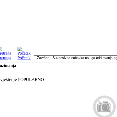
retraga
Početak
euzimanja
vještenje
POPULARNO