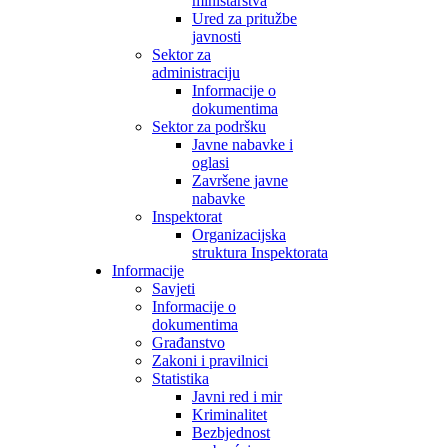
ministarstva
Ured za pritužbe
javnosti
Sektor za
administraciju
Informacije o
dokumentima
Sektor za podršku
Javne nabavke i
oglasi
Završene javne
nabavke
Inspektorat
Organizacijska
struktura Inspektorata
Informacije
Savjeti
Informacije o
dokumentima
Građanstvo
Zakoni i pravilnici
Statistika
Javni red i mir
Kriminalitet
Bezbjednost