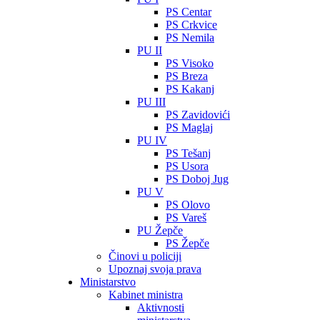
PS Centar
PS Crkvice
PS Nemila
PU II
PS Visoko
PS Breza
PS Kakanj
PU III
PS Zavidovići
PS Maglaj
PU IV
PS Tešanj
PS Usora
PS Doboj Jug
PU V
PS Olovo
PS Vareš
PU Žepče
PS Žepče
Činovi u policiji
Upoznaj svoja prava
Ministarstvo
Kabinet ministra
Aktivnosti