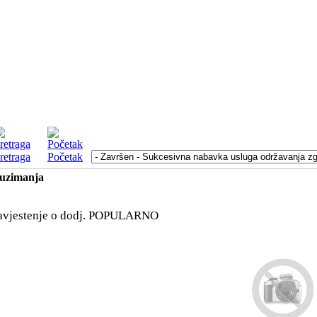
retraga
Početak
euzimanja
vjestenje o dodj.
POPULARNO