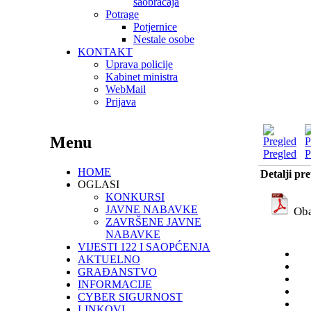
saobraćaja
Potrage
Potjernice
Nestale osobe
KONTAKT
Uprava policije
Kabinet ministra
WebMail
Prijava
Menu
Pregled
P
HOME
Detalji pr
OGLASI
KONKURSI
JAVNE NABAVKE
Oba
ZAVRŠENE JAVNE
NABAVKE
VIJESTI 122 I SAOPĆENJA
AKTUELNO
GRAĐANSTVO
INFORMACIJE
CYBER SIGURNOST
LINKOVI