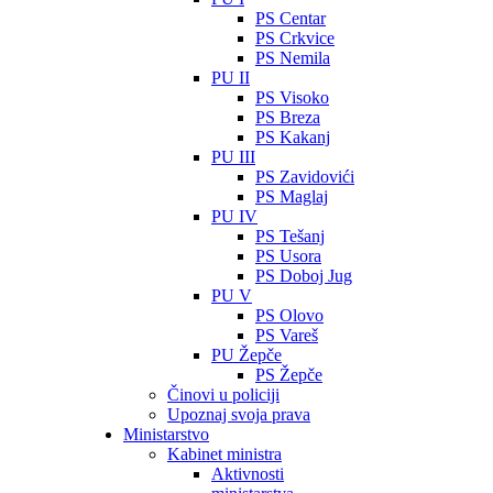
PS Centar
PS Crkvice
PS Nemila
PU II
PS Visoko
PS Breza
PS Kakanj
PU III
PS Zavidovići
PS Maglaj
PU IV
PS Tešanj
PS Usora
PS Doboj Jug
PU V
PS Olovo
PS Vareš
PU Žepče
PS Žepče
Činovi u policiji
Upoznaj svoja prava
Ministarstvo
Kabinet ministra
Aktivnosti