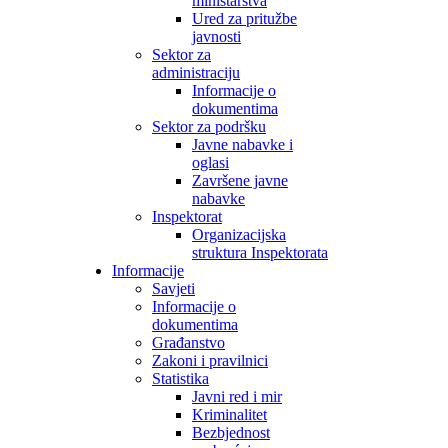
ministarstva
Ured za pritužbe
javnosti
Sektor za
administraciju
Informacije o
dokumentima
Sektor za podršku
Javne nabavke i
oglasi
Završene javne
nabavke
Inspektorat
Organizacijska
struktura Inspektorata
Informacije
Savjeti
Informacije o
dokumentima
Građanstvo
Zakoni i pravilnici
Statistika
Javni red i mir
Kriminalitet
Bezbjednost