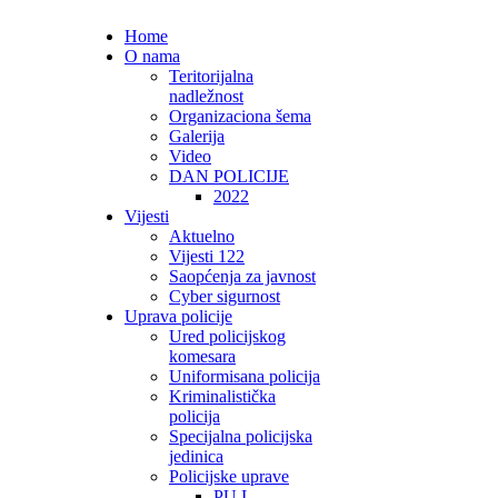
Home
O nama
Teritorijalna
nadležnost
Organizaciona šema
Galerija
Video
DAN POLICIJE
2022
Vijesti
Aktuelno
Vijesti 122
Saopćenja za javnost
Cyber sigurnost
Uprava policije
Ured policijskog
komesara
Uniformisana policija
Kriminalistička
policija
Specijalna policijska
jedinica
Policijske uprave
PU I