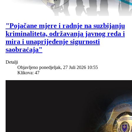
"Pojačane mjere i radnje na suzbijanju
kriminaliteta, održavanja javnog reda i
mira i unaprijeđenje sigurnosti
saobraćaja"
Detalji
Objavljeno ponedjeljak, 27 Juli 2026 10:55
Klikova: 47