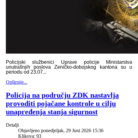
Policijski službenici Uprave policije Ministarstva
unutrašnjih poslova Zeničko-dobojskog kantona su u
periodu od 23.07...
Opširnije...
Policija na području ZDK nastavlja
provoditi pojačane kontrole u cilju
unapređenja stanja sigurnost
Detalji
Objavljeno ponedjeljak, 29 Juni 2026 15:36
Klikova: 93