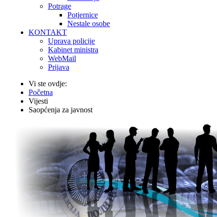
Potrage
Potjernice
Nestale osobe
KONTAKT
Uprava policije
Kabinet ministra
WebMail
Prijava
Vi ste ovdje:
Početna
Vijesti
Saopćenja za javnost