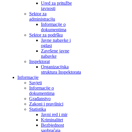
Ured za pritužbe
javnosti
Sektor za
administraciju
Informacije o
dokumentima
Sektor za podršku
Javne nabavke i
oglasi
Završene javne
nabavke
Inspektorat
Organizacijska
struktura Inspektorata
Informacije
Savjeti
Informacije o
dokumentima
Građanstvo
Zakoni i pravilnici
Statistika
Javni red i mir
Kriminalitet
Bezbjednost
saobraćaja