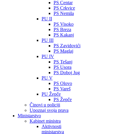
PS Centar
PS Crkvice
PS Nemila
PU II
PS Visoko
PS Breza
PS Kakanj
PU III
PS Zavidovići
PS Maglaj
PU IV
PS Tešanj
PS Usora
PS Doboj Jug
PU V
PS Olovo
PS Vareš
PU Žepče
PS Žepče
Činovi u policiji
Upoznaj svoja prava
Ministarstvo
Kabinet ministra
Aktivnosti
ministarstva