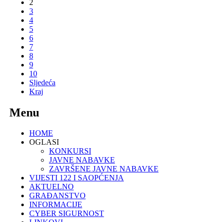
2
3
4
5
6
7
8
9
10
Sljedeća
Kraj
Menu
HOME
OGLASI
KONKURSI
JAVNE NABAVKE
ZAVRŠENE JAVNE NABAVKE
VIJESTI 122 I SAOPĆENJA
AKTUELNO
GRAĐANSTVO
INFORMACIJE
CYBER SIGURNOST