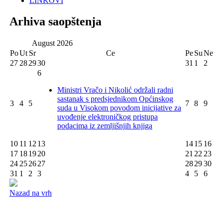
LINKOVI
Arhiva saopštenja
August
2026
Po
Ut
Sr
Ce
Pe
Su
Ne
27
28
29
30
31
1
2
6
Ministri Vračo i Nikolić održali radni
sastanak s predsjednikom Općinskog
3
4
5
7
8
9
suda u Visokom povodom inicijative za
uvođenje elektroničkog pristupa
podacima iz zemljišnjih knjiga
10
11
12
13
14
15
16
17
18
19
20
21
22
23
24
25
26
27
28
29
30
31
1
2
3
4
5
6
Nazad na vrh