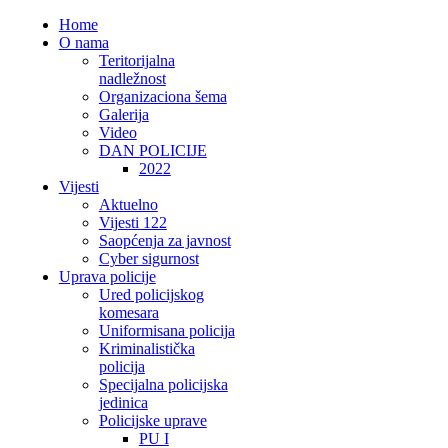
Home
O nama
Teritorijalna
nadležnost
Organizaciona šema
Galerija
Video
DAN POLICIJE
2022
Vijesti
Aktuelno
Vijesti 122
Saopćenja za javnost
Cyber sigurnost
Uprava policije
Ured policijskog
komesara
Uniformisana policija
Kriminalistička
policija
Specijalna policijska
jedinica
Policijske uprave
PU I