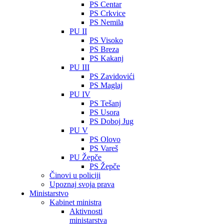
PS Centar
PS Crkvice
PS Nemila
PU II
PS Visoko
PS Breza
PS Kakanj
PU III
PS Zavidovići
PS Maglaj
PU IV
PS Tešanj
PS Usora
PS Doboj Jug
PU V
PS Olovo
PS Vareš
PU Žepče
PS Žepče
Činovi u policiji
Upoznaj svoja prava
Ministarstvo
Kabinet ministra
Aktivnosti
ministarstva