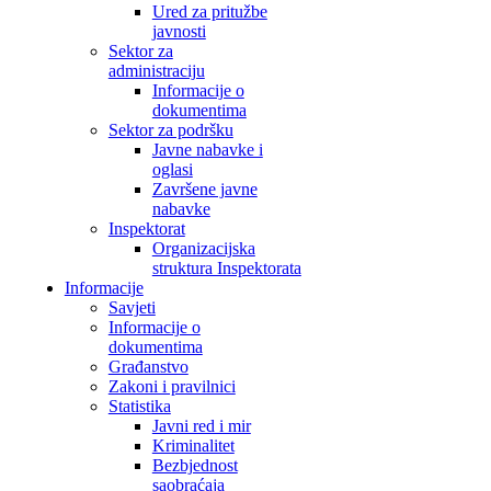
Ured za pritužbe
javnosti
Sektor za
administraciju
Informacije o
dokumentima
Sektor za podršku
Javne nabavke i
oglasi
Završene javne
nabavke
Inspektorat
Organizacijska
struktura Inspektorata
Informacije
Savjeti
Informacije o
dokumentima
Građanstvo
Zakoni i pravilnici
Statistika
Javni red i mir
Kriminalitet
Bezbjednost
saobraćaja