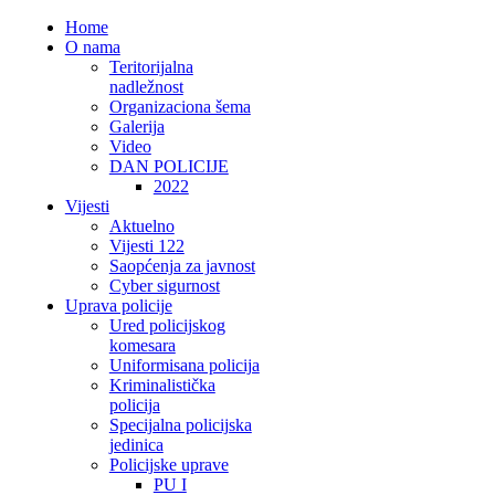
Home
O nama
Teritorijalna
nadležnost
Organizaciona šema
Galerija
Video
DAN POLICIJE
2022
Vijesti
Aktuelno
Vijesti 122
Saopćenja za javnost
Cyber sigurnost
Uprava policije
Ured policijskog
komesara
Uniformisana policija
Kriminalistička
policija
Specijalna policijska
jedinica
Policijske uprave
PU I