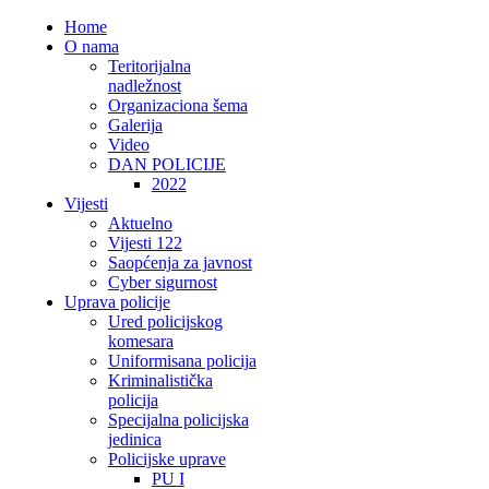
Home
O nama
Teritorijalna
nadležnost
Organizaciona šema
Galerija
Video
DAN POLICIJE
2022
Vijesti
Aktuelno
Vijesti 122
Saopćenja za javnost
Cyber sigurnost
Uprava policije
Ured policijskog
komesara
Uniformisana policija
Kriminalistička
policija
Specijalna policijska
jedinica
Policijske uprave
PU I