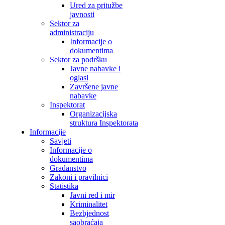
Ured za pritužbe
javnosti
Sektor za
administraciju
Informacije o
dokumentima
Sektor za podršku
Javne nabavke i
oglasi
Završene javne
nabavke
Inspektorat
Organizacijska
struktura Inspektorata
Informacije
Savjeti
Informacije o
dokumentima
Građanstvo
Zakoni i pravilnici
Statistika
Javni red i mir
Kriminalitet
Bezbjednost
saobraćaja