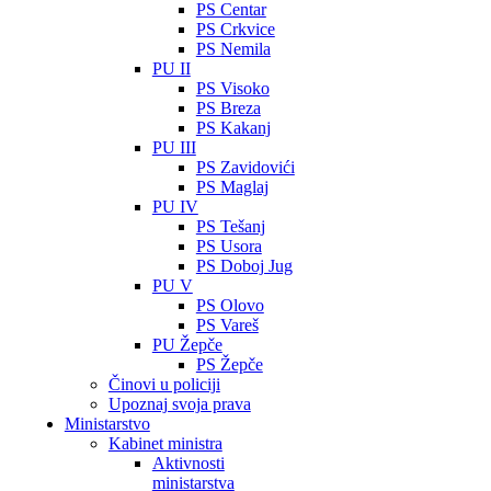
PS Centar
PS Crkvice
PS Nemila
PU II
PS Visoko
PS Breza
PS Kakanj
PU III
PS Zavidovići
PS Maglaj
PU IV
PS Tešanj
PS Usora
PS Doboj Jug
PU V
PS Olovo
PS Vareš
PU Žepče
PS Žepče
Činovi u policiji
Upoznaj svoja prava
Ministarstvo
Kabinet ministra
Aktivnosti
ministarstva