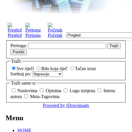
Pregled
Pretraga
Početak
Pretraga:
Traži
Poništi
Traži:
Sve riječi
Bilo koja riječ
Tačan izraz
Sortiraj po:
Traži samo u:
Naslovima
Opisima
Logu izmjena
Imenu
autora
Meta-Tagovima
Powered by jDownloads
Menu
HOME