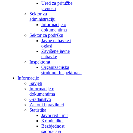
Ured za pritužbe
javnosti
Sektor za
administraciju
Informacije o
dokumentima
Sektor za podršku
Javne nabavke i
oglasi
Završene javne
nabavke
Inspektorat
Organizacijska
struktura Inspektorata
Informacije
Savjeti
Informacije o
dokumentima
Građanstvo
Zakoni i pravilnici
Statistika
Javni red i mir
Kriminalitet
Bezbjednost
saobraćaja