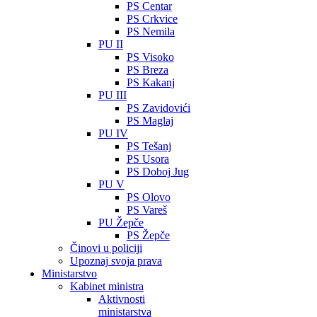
PS Centar
PS Crkvice
PS Nemila
PU II
PS Visoko
PS Breza
PS Kakanj
PU III
PS Zavidovići
PS Maglaj
PU IV
PS Tešanj
PS Usora
PS Doboj Jug
PU V
PS Olovo
PS Vareš
PU Žepče
PS Žepče
Činovi u policiji
Upoznaj svoja prava
Ministarstvo
Kabinet ministra
Aktivnosti
ministarstva