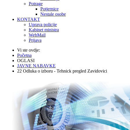
Potrage
Potjernice
Nestale osobe
KONTAKT
Uprava policije
Kabinet ministra
WebMail
Prijava
Vi ste ovdje:
Početna
OGLASI
JAVNE NABAVKE
22 Odluka o izboru - Tehnick pregled Zavidovici