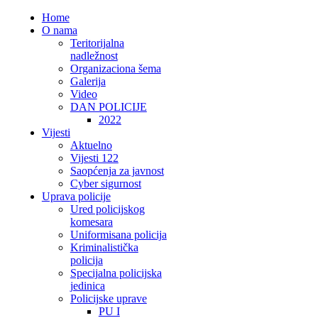
Home
O nama
Teritorijalna
nadležnost
Organizaciona šema
Galerija
Video
DAN POLICIJE
2022
Vijesti
Aktuelno
Vijesti 122
Saopćenja za javnost
Cyber sigurnost
Uprava policije
Ured policijskog
komesara
Uniformisana policija
Kriminalistička
policija
Specijalna policijska
jedinica
Policijske uprave
PU I