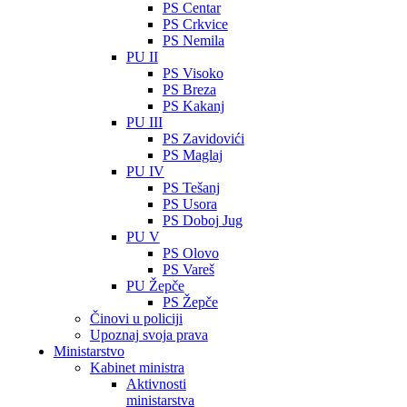
PS Centar
PS Crkvice
PS Nemila
PU II
PS Visoko
PS Breza
PS Kakanj
PU III
PS Zavidovići
PS Maglaj
PU IV
PS Tešanj
PS Usora
PS Doboj Jug
PU V
PS Olovo
PS Vareš
PU Žepče
PS Žepče
Činovi u policiji
Upoznaj svoja prava
Ministarstvo
Kabinet ministra
Aktivnosti
ministarstva