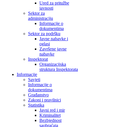
Ured za pritužbe
javnosti
Sektor za
administraciju
Informacije o
dokumentima
Sektor za podršku
Javne nabavke i
oglasi
Završene javne
nabavke
Inspektorat
Organizacijska
struktura Inspektorata
Informacije
Savjeti
Informacije o
dokumentima
Građanstvo
Zakoni i pravilnici
Statistika
Javni red i mir
Kriminalitet
Bezbjednost
saobraćaja