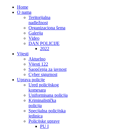
Home
O nama
Teritorijalna
nadležnost
Organizaciona šema
Galerija
Video
DAN POLICIJE
2022
Vijesti
Aktuelno
Vijesti 122
Saopćenja za javnost
Cyber sigurnost
Uprava policije
Ured policijskog
komesara
Uniformisana policija
Kriminalistička
policija
Specijalna policijska
jedinica
Policijske uprave
PU I