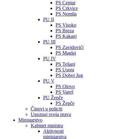
PS Centar
PS Crkvice
PS Nemila
PU II
PS Visoko
PS Breza
PS Kakanj
PU III
PS Zavidovići
PS Maglaj
PU IV
PS Tešanj
PS Usora
PS Doboj Jug
PU V
PS Olovo
PS Vareš
PU Žepče
PS Žepče
Činovi u policiji
Upoznaj svoja prava
Ministarstvo
Kabinet ministra
Aktivnosti
ministarstva