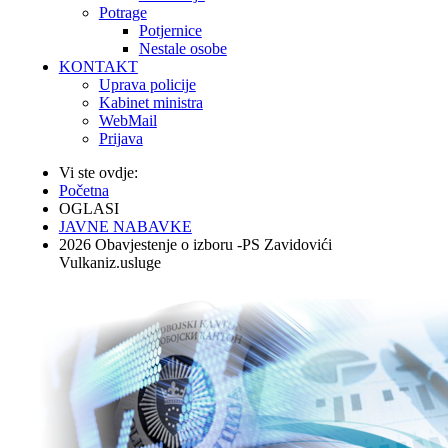
Potrage
Potjernice
Nestale osobe
KONTAKT
Uprava policije
Kabinet ministra
WebMail
Prijava
Vi ste ovdje:
Početna
OGLASI
JAVNE NABAVKE
2026 Obavjestenje o izboru -PS Zavidovići
Vulkaniz.usluge