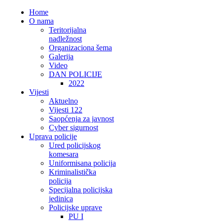
Home
O nama
Teritorijalna
nadležnost
Organizaciona šema
Galerija
Video
DAN POLICIJE
2022
Vijesti
Aktuelno
Vijesti 122
Saopćenja za javnost
Cyber sigurnost
Uprava policije
Ured policijskog
komesara
Uniformisana policija
Kriminalistička
policija
Specijalna policijska
jedinica
Policijske uprave
PU I