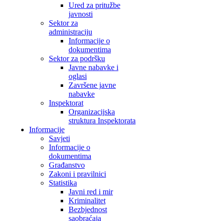
Ured za pritužbe
javnosti
Sektor za
administraciju
Informacije o
dokumentima
Sektor za podršku
Javne nabavke i
oglasi
Završene javne
nabavke
Inspektorat
Organizacijska
struktura Inspektorata
Informacije
Savjeti
Informacije o
dokumentima
Građanstvo
Zakoni i pravilnici
Statistika
Javni red i mir
Kriminalitet
Bezbjednost
saobraćaja