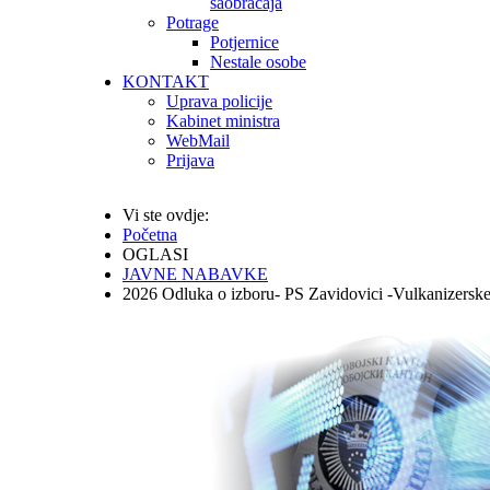
saobraćaja
Potrage
Potjernice
Nestale osobe
KONTAKT
Uprava policije
Kabinet ministra
WebMail
Prijava
Vi ste ovdje:
Početna
OGLASI
JAVNE NABAVKE
2026 Odluka o izboru- PS Zavidovici -Vulkanizerske