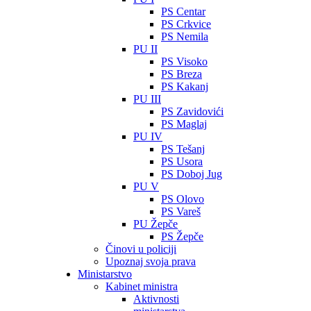
PS Centar
PS Crkvice
PS Nemila
PU II
PS Visoko
PS Breza
PS Kakanj
PU III
PS Zavidovići
PS Maglaj
PU IV
PS Tešanj
PS Usora
PS Doboj Jug
PU V
PS Olovo
PS Vareš
PU Žepče
PS Žepče
Činovi u policiji
Upoznaj svoja prava
Ministarstvo
Kabinet ministra
Aktivnosti