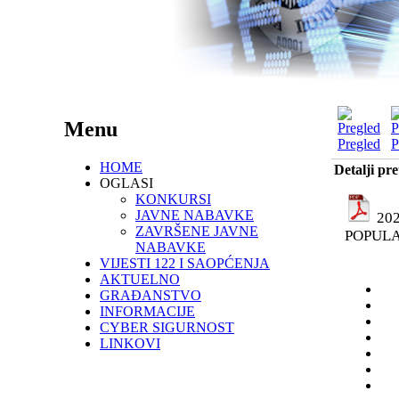
Menu
Pregled
P
HOME
Detalji pr
OGLASI
KONKURSI
JAVNE NABAVKE
202
ZAVRŠENE JAVNE
POPUL
NABAVKE
VIJESTI 122 I SAOPĆENJA
AKTUELNO
GRAĐANSTVO
INFORMACIJE
CYBER SIGURNOST
LINKOVI