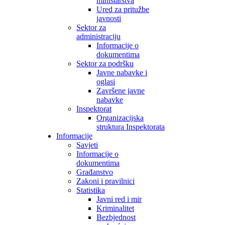
ministarstva
Ured za pritužbe
javnosti
Sektor za
administraciju
Informacije o
dokumentima
Sektor za podršku
Javne nabavke i
oglasi
Završene javne
nabavke
Inspektorat
Organizacijska
struktura Inspektorata
Informacije
Savjeti
Informacije o
dokumentima
Građanstvo
Zakoni i pravilnici
Statistika
Javni red i mir
Kriminalitet
Bezbjednost