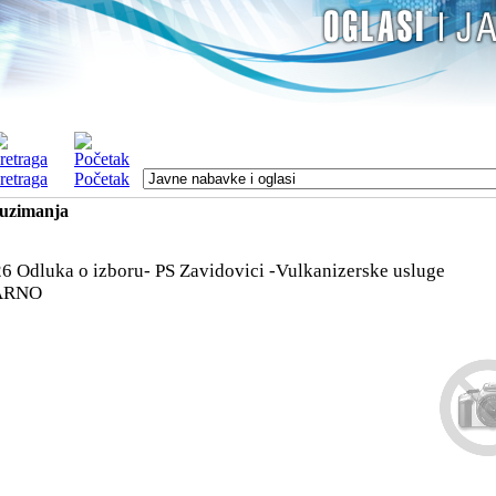
retraga
Početak
euzimanja
6 Odluka o izboru- PS Zavidovici -Vulkanizerske usluge
ARNO