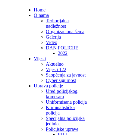
Home
O nama
Teritorijalna
nadležnost
Organizaciona šema
Galerija
Video
DAN POLICIJE
2022
Vijesti
Aktuelno
Vijesti 122
Saopćenja za javnost
Cyber sigurnost
Uprava policije
Ured policijskog
komesara
Uniformisana policija
Kriminalistička
policija
Specijalna policijska
jedinica
Policijske uprave
PU I