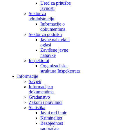
Ured za pritužbe
javnosti
Sektor za
administraciju
Informacije o
dokumentima
Sektor za podršku
Javne nabavke i
oglasi
Završene javne
nabavke
Inspektorat
Organizacijska
struktura Inspektorata
Informacije
Savjeti
Informacije o
dokumentima
Građanstvo
Zakoni i pravilnici
Statistika
Javni red i mir
Kriminalitet
Bezbjednost
saobraćaja