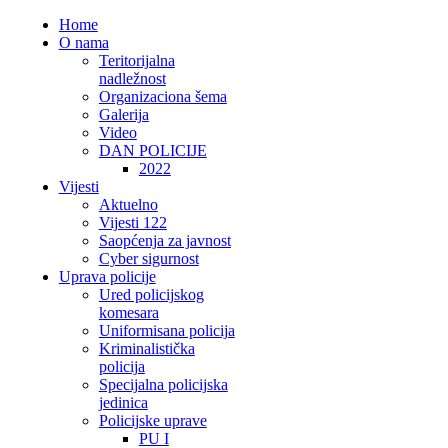
Home
O nama
Teritorijalna
nadležnost
Organizaciona šema
Galerija
Video
DAN POLICIJE
2022
Vijesti
Aktuelno
Vijesti 122
Saopćenja za javnost
Cyber sigurnost
Uprava policije
Ured policijskog
komesara
Uniformisana policija
Kriminalistička
policija
Specijalna policijska
jedinica
Policijske uprave
PU I