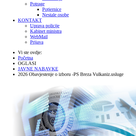
Potrage
Potjernice
Nestale osobe
KONTAKT
Uprava policije
Kabinet ministra
WebMail
Prijava
Vi ste ovdje:
Početna
OGLASI
JAVNE NABAVKE
2026 Obavjestenje o izboru -PS Breza Vulkaniz.usluge