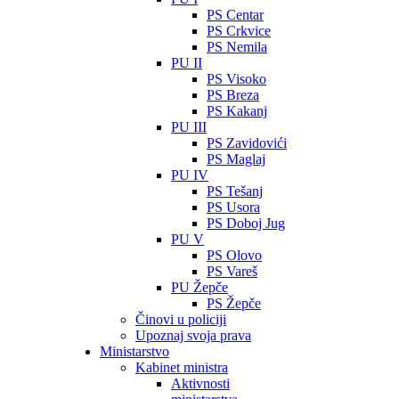
PS Centar
PS Crkvice
PS Nemila
PU II
PS Visoko
PS Breza
PS Kakanj
PU III
PS Zavidovići
PS Maglaj
PU IV
PS Tešanj
PS Usora
PS Doboj Jug
PU V
PS Olovo
PS Vareš
PU Žepče
PS Žepče
Činovi u policiji
Upoznaj svoja prava
Ministarstvo
Kabinet ministra
Aktivnosti