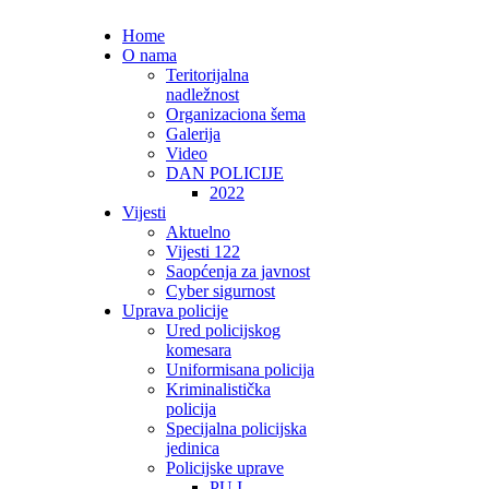
Home
O nama
Teritorijalna
nadležnost
Organizaciona šema
Galerija
Video
DAN POLICIJE
2022
Vijesti
Aktuelno
Vijesti 122
Saopćenja za javnost
Cyber sigurnost
Uprava policije
Ured policijskog
komesara
Uniformisana policija
Kriminalistička
policija
Specijalna policijska
jedinica
Policijske uprave
PU I