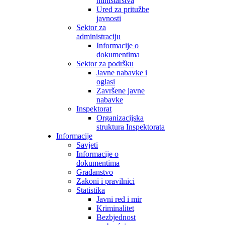
ministarstva
Ured za pritužbe
javnosti
Sektor za
administraciju
Informacije o
dokumentima
Sektor za podršku
Javne nabavke i
oglasi
Završene javne
nabavke
Inspektorat
Organizacijska
struktura Inspektorata
Informacije
Savjeti
Informacije o
dokumentima
Građanstvo
Zakoni i pravilnici
Statistika
Javni red i mir
Kriminalitet
Bezbjednost