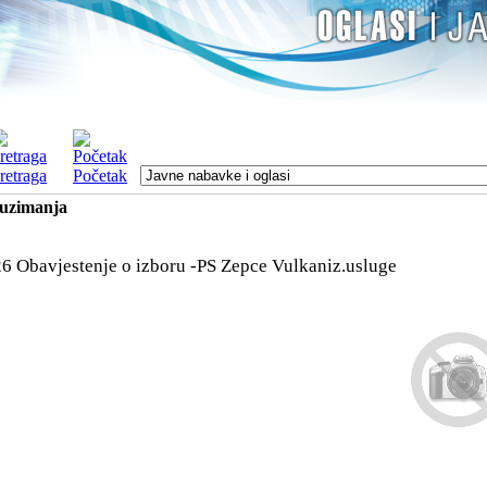
retraga
Početak
euzimanja
6 Obavjestenje o izboru -PS Zepce Vulkaniz.usluge