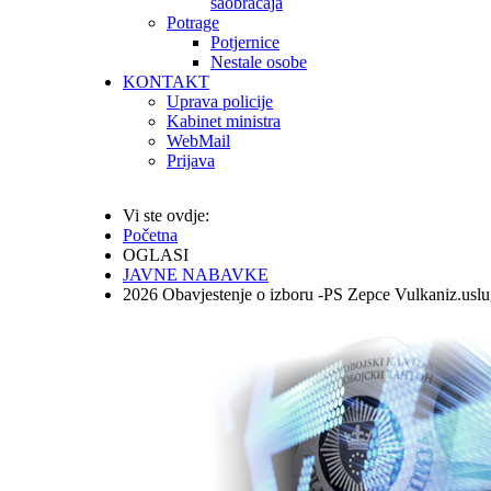
saobraćaja
Potrage
Potjernice
Nestale osobe
KONTAKT
Uprava policije
Kabinet ministra
WebMail
Prijava
Vi ste ovdje:
Početna
OGLASI
JAVNE NABAVKE
2026 Obavjestenje o izboru -PS Zepce Vulkaniz.usl