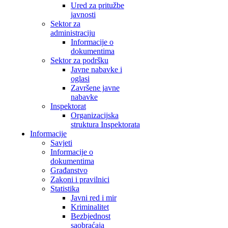
Ured za pritužbe
javnosti
Sektor za
administraciju
Informacije o
dokumentima
Sektor za podršku
Javne nabavke i
oglasi
Završene javne
nabavke
Inspektorat
Organizacijska
struktura Inspektorata
Informacije
Savjeti
Informacije o
dokumentima
Građanstvo
Zakoni i pravilnici
Statistika
Javni red i mir
Kriminalitet
Bezbjednost
saobraćaja