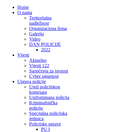
Home
O nama
Teritorijalna
nadležnost
Organizaciona šema
Galerija
Video
DAN POLICIJE
2022
Vijesti
Aktuelno
Vijesti 122
Saopćenja za javnost
Cyber sigurnost
Uprava policije
Ured policijskog
komesara
Uniformisana policija
Kriminalistička
policija
Specijalna policijska
jedinica
Policijske uprave
PU I