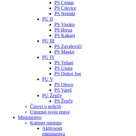
PS Centar
PS Crkvice
PS Nemila
PU II
PS Visoko
PS Breza
PS Kakanj
PU III
PS Zavidovići
PS Maglaj
PU IV
PS Tešanj
PS Usora
PS Doboj Jug
PU V
PS Olovo
PS Vareš
PU Žepče
PS Žepče
Činovi u policiji
Upoznaj svoja prava
Ministarstvo
Kabinet ministra
Aktivnosti
ministarstva