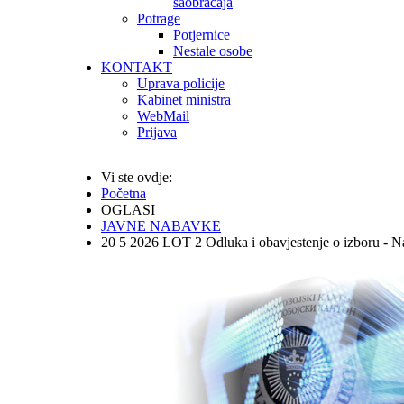
saobraćaja
Potrage
Potjernice
Nestale osobe
KONTAKT
Uprava policije
Kabinet ministra
WebMail
Prijava
Vi ste ovdje:
Početna
OGLASI
JAVNE NABAVKE
20 5 2026 LOT 2 Odluka i obavjestenje o izboru - 