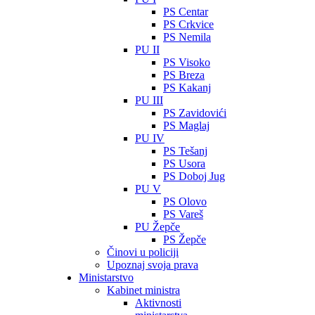
PS Centar
PS Crkvice
PS Nemila
PU II
PS Visoko
PS Breza
PS Kakanj
PU III
PS Zavidovići
PS Maglaj
PU IV
PS Tešanj
PS Usora
PS Doboj Jug
PU V
PS Olovo
PS Vareš
PU Žepče
PS Žepče
Činovi u policiji
Upoznaj svoja prava
Ministarstvo
Kabinet ministra
Aktivnosti