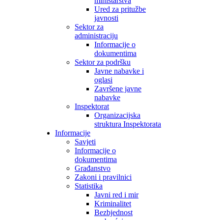
ministarstva
Ured za pritužbe
javnosti
Sektor za
administraciju
Informacije o
dokumentima
Sektor za podršku
Javne nabavke i
oglasi
Završene javne
nabavke
Inspektorat
Organizacijska
struktura Inspektorata
Informacije
Savjeti
Informacije o
dokumentima
Građanstvo
Zakoni i pravilnici
Statistika
Javni red i mir
Kriminalitet
Bezbjednost