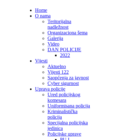
Home
O nama
Teritorijalna
nadležnost
Organizaciona šema
Galerija
Video
DAN POLICIJE
2022
Vijesti
Aktuelno
Vijesti 122
Saopćenja za javnost
Cyber sigurnost
Uprava policije
Ured policijskog
komesara
Uniformisana policija
Kriminalistička
policija
Specijalna policijska
jedinica
Policijske uprave
PU I