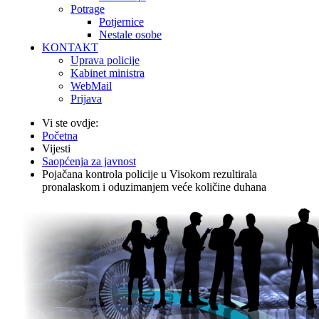
Potrage
Potjernice
Nestale osobe
KONTAKT
Uprava policije
Kabinet ministra
WebMail
Prijava
Vi ste ovdje:
Početna
Vijesti
Saopćenja za javnost
Pojačana kontrola policije u Visokom rezultirala
pronalaskom i oduzimanjem veće količine duhana