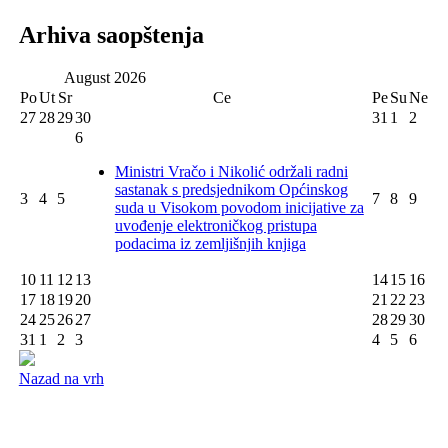
Arhiva saopštenja
August
2026
Po
Ut
Sr
Ce
Pe
Su
Ne
27
28
29
30
31
1
2
6
Ministri Vračo i Nikolić održali radni
sastanak s predsjednikom Općinskog
3
4
5
7
8
9
suda u Visokom povodom inicijative za
uvođenje elektroničkog pristupa
podacima iz zemljišnjih knjiga
10
11
12
13
14
15
16
17
18
19
20
21
22
23
24
25
26
27
28
29
30
31
1
2
3
4
5
6
Nazad na vrh