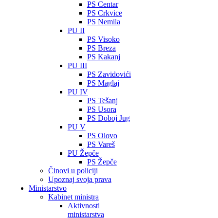
PS Centar
PS Crkvice
PS Nemila
PU II
PS Visoko
PS Breza
PS Kakanj
PU III
PS Zavidovići
PS Maglaj
PU IV
PS Tešanj
PS Usora
PS Doboj Jug
PU V
PS Olovo
PS Vareš
PU Žepče
PS Žepče
Činovi u policiji
Upoznaj svoja prava
Ministarstvo
Kabinet ministra
Aktivnosti
ministarstva