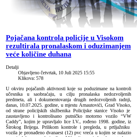
Pojačana kontrola policije u Visokom
rezultirala pronalaskom i oduzimanjem
veće količine duhana
Detalji
Objavljeno četvrtak, 10 Juli 2025 15:55
Klikova: 578
U okviru pojačanih aktivnosti koje su poduzimane na kontroli
učesnika u saobraćaju, u cilju pronalaska nedozvoljenih
predmeta, ali i dokumentovanja drugih nedozvoljenih radnji,
d
anas, 10.07.2025. godine,
u mjestu Arnautovići,
G
rad Visoko
,
od strane
policijskih službenika Policijske stanice Visoko je
zaustavljeno i kontrolisano
putničko motorno vozilo
“VW
Cad
d
y”
,
kojim je upravlja
lo lice I.V.
, rođen
o
1998
.
godine,
iz
Širok
og
Brijeg
a
.
Prilikom kontrole i pregleda, u prtljažniku
vozila
je pronađeno dvanaest
(12)
pvc vre
ć
a u kojim se nalazio