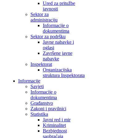
Ured za pritužbe
javnosti
Sektor za
administraciju
Informacije o
dokumentima
Sektor za podršku
Javne nabavke i
oglasi
Završene javne
nabavke
Inspektorat
Organizacijska
struktura Inspektorata
Informacije
Savjeti
Informacije o
dokumentima
Građanstvo
Zakoni i pravilnici
Statistika
Javni red i mir
Kriminalitet
Bezbjednost
saobraćaja