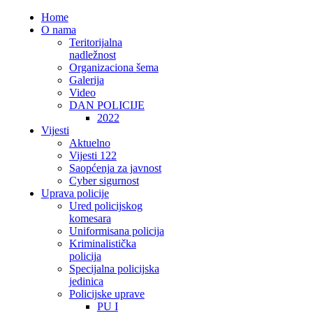
Home
O nama
Teritorijalna
nadležnost
Organizaciona šema
Galerija
Video
DAN POLICIJE
2022
Vijesti
Aktuelno
Vijesti 122
Saopćenja za javnost
Cyber sigurnost
Uprava policije
Ured policijskog
komesara
Uniformisana policija
Kriminalistička
policija
Specijalna policijska
jedinica
Policijske uprave
PU I