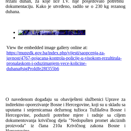
rezani
duhan,
za koje lice I.V.
nije posjedova
l
o potrebnu
dokumentaciju.
Kako je utvrđeno, radilo se o 230 kg rezanog
duhana.
View the embedded image gallery online at:
https://mupzdk.gov.ba/index.php/vijesti/saopcenja-za-
javnost/4767-pojacana-kontrola-policije-u-visokom-rezultirala-
pronalaskom-i-oduzimanjem-vece-kolicine-
duhana#sigProIdfe28f355b6
O navedenom
događaju su
obav
ij
ešte
ni službenici
Uprav
e
za
indirektno oporezivanje B
osne i Hercegovine, koji su u skladu sa
uputama i smjernicamaa
dežurnog tužioca
T
užilaštva B
osne i
Hercegovine,
poduzeli potrebne mjere i radnje sa ciljem
dokumentovanja krivičnog djela
"Ned
opušten
promet akciznih
proizvoda"
iz člana 210a K
rivičnog zakona Bosne i
Hercegovine.