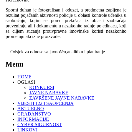
Sporni duhan je fotografisan i oduzet, a predmetna zapljena je
rezultat pojačanih aktivnosti policije u oblasti kontrole učenika u
saobraćaju, kojim se pored prekršaja iz oblasti saobraćaja
preveniraju ali i dokumentuju nezakonite radnje pojedinaca, koji
sa ciljem sticanja protivpravne imovinske koristi nezakonito
prometuju akcizne proizvode.
Odsjek za odnose sa javnošću,
analitiku i planiranje
Menu
HOME
OGLASI
KONKURSI
JAVNE NABAVKE
ZAVRŠENE JAVNE NABAVKE
VIJESTI 122 I SAOPĆENJA
AKTUELNO
GRAĐANSTVO
INFORMACIJE
CYBER SIGURNOST
LINKOVI