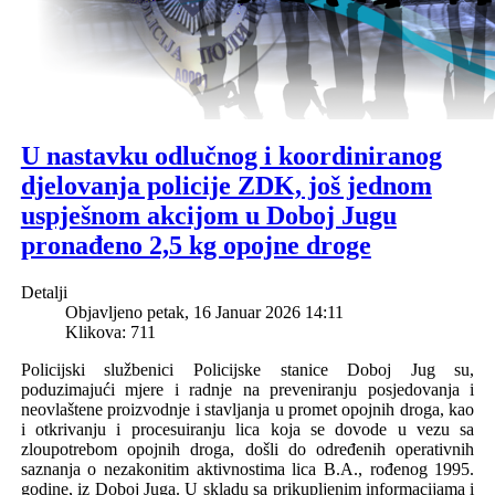
U nastavku odlučnog i koordiniranog
djelovanja policije ZDK, još jednom
uspješnom akcijom u Doboj Jugu
pronađeno 2,5 kg opojne droge
Detalji
Objavljeno petak, 16 Januar 2026 14:11
Klikova: 711
Policijski
slu
ž
benici
Policijske
stanice
Doboj
Jug
su
,
poduzimaju
ć
i
mjere
i
radnje
na
preveniranju
posjedovanja
i
neovla
š
tene
proizvodnje
i
stavljanja
u
promet
opojnih
droga
,
kao
i
otkrivanju
i
procesuiranju
lica
koja
se
dovode
u
vezu
sa
zloupotrebom
opojnih
droga
,
do
š
li
do
odre
đ
enih
operativnih
saznanja
o
nezakonitim
aktivnostima
lica
B
.
A
.,
ro
đ
enog
1995.
godine
,
iz
Doboj
Juga
.
U
skladu
sa
prikupljenim
informacijama
i