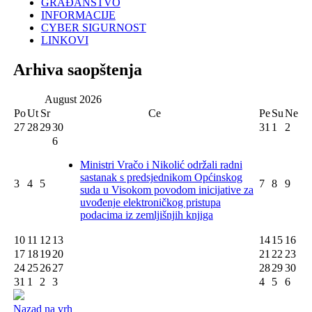
GRAĐANSTVO
INFORMACIJE
CYBER SIGURNOST
LINKOVI
Arhiva saopštenja
August
2026
Po
Ut
Sr
Ce
Pe
Su
Ne
27
28
29
30
31
1
2
6
Ministri Vračo i Nikolić održali radni
sastanak s predsjednikom Općinskog
3
4
5
7
8
9
suda u Visokom povodom inicijative za
uvođenje elektroničkog pristupa
podacima iz zemljišnjih knjiga
10
11
12
13
14
15
16
17
18
19
20
21
22
23
24
25
26
27
28
29
30
31
1
2
3
4
5
6
Nazad na vrh