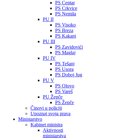
PS Centar
PS Crkvice
PS Nemila
PU II
PS Visoko
PS Breza
PS Kakanj
PU III
PS Zavidovići
PS Maglaj
PU IV
PS Tešanj
PS Usora
PS Doboj Jug
PU V
PS Olovo
PS Vareš
PU Žepče
PS Žepče
Činovi u policiji
Upoznaj svoja prava
Ministarstvo
Kabinet ministra
Aktivnosti
ministarstva