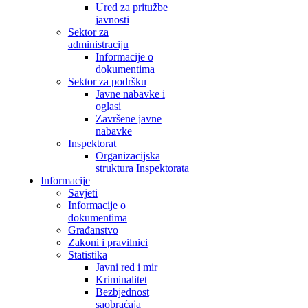
Ured za pritužbe
javnosti
Sektor za
administraciju
Informacije o
dokumentima
Sektor za podršku
Javne nabavke i
oglasi
Završene javne
nabavke
Inspektorat
Organizacijska
struktura Inspektorata
Informacije
Savjeti
Informacije o
dokumentima
Građanstvo
Zakoni i pravilnici
Statistika
Javni red i mir
Kriminalitet
Bezbjednost
saobraćaja