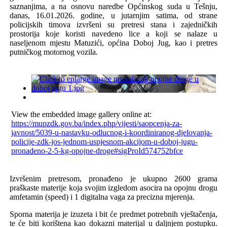
saznanjima
,
a
na
osnovu
naredbe
Op
ć
inskog
suda
u
Te
š
nju
,
danas
, 16.01.2026.
godine
,
u
jutarnjim
satima
,
od
strane
policijskih
timova
izvr
š
eni
su
pretresi
stana
i
zajedni
č
kih
prostorija
koje
koristi
navedeno
lice
a
koji
se
nalaze
u
naseljenom
mjestu
Matuzi
ć
i
,
op
ć
ina
Doboj
Jug, kao i pretres
putničkog motornog vozila
.
View the embedded image gallery online at:
https://mupzdk.gov.ba/index.php/vijesti/saopcenja-za-
javnost/5039-u-nastavku-odlucnog-i-koordiniranog-djelovanja-
policije-zdk-jos-jednom-uspjesnom-akcijom-u-doboj-jugu-
pronadeno-2-5-kg-opojne-droge#sigProId574752bfce
Izvr
š
enim
pretresom
,
prona
đ
eno
je
ukupno
2600
grama
praškaste materije
koja svojim izgledom asocira na opojnu drogu
amfetamin (speed) i 1
digitalna vaga za precizna mjerenja.
Sporna materija je izuzeta i bit će predmet potrebnih
vje
š
ta
č
enja
,
te
ć
e
biti
kori
š
tena
kao
dokazni
materijal
u
daljnjem
postupku
.