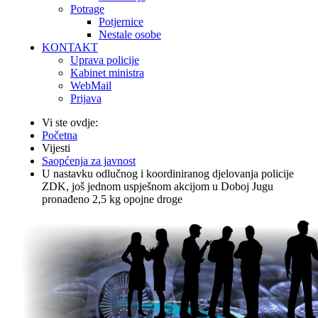
Potrage
Potjernice
Nestale osobe
KONTAKT
Uprava policije
Kabinet ministra
WebMail
Prijava
Vi ste ovdje:
Početna
Vijesti
Saopćenja za javnost
U nastavku odlučnog i koordiniranog djelovanja policije
ZDK, još jednom uspješnom akcijom u Doboj Jugu
pronađeno 2,5 kg opojne droge