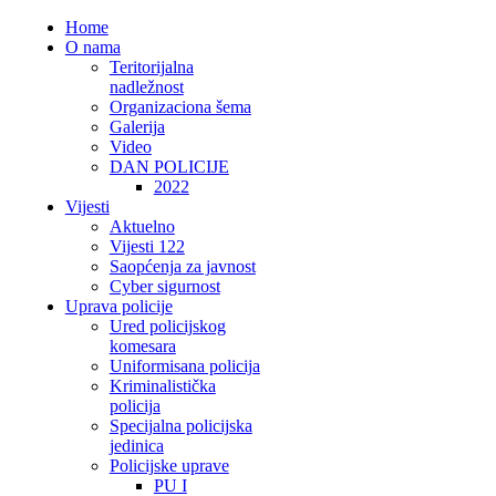
Home
O nama
Teritorijalna
nadležnost
Organizaciona šema
Galerija
Video
DAN POLICIJE
2022
Vijesti
Aktuelno
Vijesti 122
Saopćenja za javnost
Cyber sigurnost
Uprava policije
Ured policijskog
komesara
Uniformisana policija
Kriminalistička
policija
Specijalna policijska
jedinica
Policijske uprave
PU I