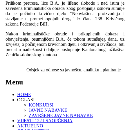
Prilikom pretresa, l
ice
B
.
A
.
je
li
š
eno
slobode
i
nad
istim
je
zavedena
kriminalisti
č
ka
obrada
zbog
postojanja
osnova
sumnje
da
je
počinilo
krivi
č
no
djelo
"
Neovla
š
tena
proizvodnja
i
stavljanje
u
promet
opojnih
droga
"
iz
č
lana
238.
Krivi
č
nog
zakona
Federacije
BiH
.
Nakon kriminalističke obrade i prikupljenih dokaza i
obavještenja, osumnjičeni B.A. će tokom sutrašnjeg dana, uz
Izvještaj o počinjenom krivičnom djelu i otkrivanju izvršioca, biti
predat u nadležnost i daljnje postupanje Kantonalnog tužilaštva
Zeničko-dobojskog kantona.
Odsjek za odnose sa javnošću,
analitiku i planiranje
Menu
HOME
OGLASI
KONKURSI
JAVNE NABAVKE
ZAVRŠENE JAVNE NABAVKE
VIJESTI 122 I SAOPĆENJA
AKTUELNO