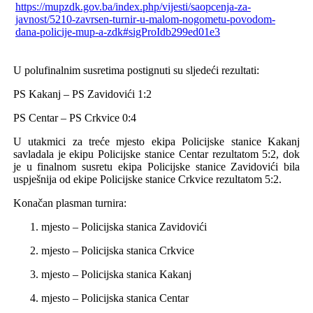
https://mupzdk.gov.ba/index.php/vijesti/saopcenja-za-
javnost/5210-zavrsen-turnir-u-malom-nogometu-povodom-
dana-policije-mup-a-zdk#sigProIdb299ed01e3
U polufinalnim susretima postignuti su sljedeći rezultati:
PS Kakanj – PS Zavidovići 1:2
PS Centar – PS Crkvice 0:4
U utakmici za treće mjesto ekipa Policijske stanice Kakanj
savladala je ekipu Policijske stanice Centar rezultatom 5:2, dok
je u finalnom susretu ekipa Policijske stanice Zavidovići bila
uspješnija od ekipe Policijske stanice Crkvice rezultatom 5:2.
Konačan plasman turnira:
mjesto – Policijska stanica Zavidovići
mjesto – Policijska stanica Crkvice
mjesto – Policijska stanica Kakanj
mjesto – Policijska stanica Centar