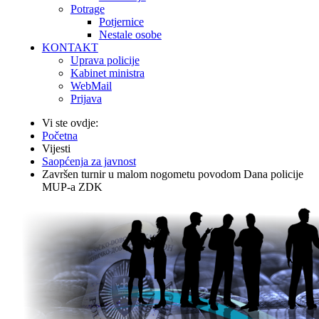
Potrage
Potjernice
Nestale osobe
KONTAKT
Uprava policije
Kabinet ministra
WebMail
Prijava
Vi ste ovdje:
Početna
Vijesti
Saopćenja za javnost
Završen turnir u malom nogometu povodom Dana policije
MUP-a ZDK