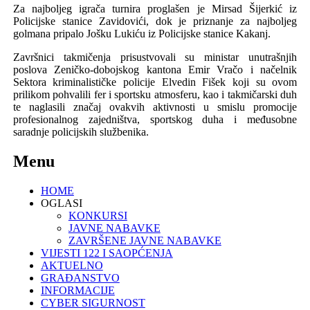
Za najboljeg igrača turnira proglašen je Mirsad Šijerkić iz
Policijske stanice Zavidovići, dok je priznanje za najboljeg
golmana pripalo Jošku Lukiću iz Policijske stanice Kakanj.
Završnici takmičenja prisustvovali su ministar unutrašnjih
poslova Zeničko-dobojskog kantona Emir Vračo i načelnik
Sektora kriminalističke policije Elvedin Fišek koji su ovom
prilikom pohvalili fer i sportsku atmosferu, kao i takmičarski duh
te naglasili značaj ovakvih aktivnosti u smislu promocije
profesionalnog zajedništva, sportskog duha i međusobne
saradnje policijskih službenika.
Menu
HOME
OGLASI
KONKURSI
JAVNE NABAVKE
ZAVRŠENE JAVNE NABAVKE
VIJESTI 122 I SAOPĆENJA
AKTUELNO
GRAĐANSTVO
INFORMACIJE
CYBER SIGURNOST