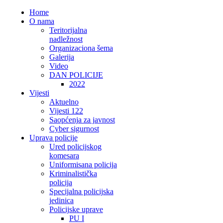
Home
O nama
Teritorijalna
nadležnost
Organizaciona šema
Galerija
Video
DAN POLICIJE
2022
Vijesti
Aktuelno
Vijesti 122
Saopćenja za javnost
Cyber sigurnost
Uprava policije
Ured policijskog
komesara
Uniformisana policija
Kriminalistička
policija
Specijalna policijska
jedinica
Policijske uprave
PU I