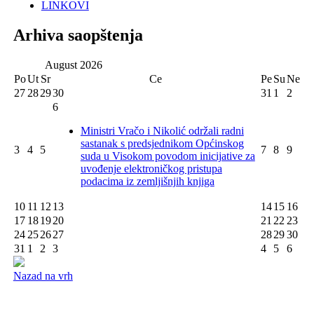
LINKOVI
Arhiva saopštenja
August
2026
Po
Ut
Sr
Ce
Pe
Su
Ne
27
28
29
30
31
1
2
6
Ministri Vračo i Nikolić održali radni
sastanak s predsjednikom Općinskog
3
4
5
7
8
9
suda u Visokom povodom inicijative za
uvođenje elektroničkog pristupa
podacima iz zemljišnjih knjiga
10
11
12
13
14
15
16
17
18
19
20
21
22
23
24
25
26
27
28
29
30
31
1
2
3
4
5
6
Nazad na vrh