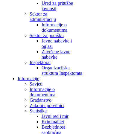
Ured za pritužbe
javnosti
Sektor za
administraciju
Informacije o
dokumentima
Sektor za podršku
Javne nabavke i
oglasi
Završene javne
nabavke
Inspektorat
Organizacijska
struktura Inspektorata
Informacije
Savjeti
Informacije o
dokumentima
Građanstvo
Zakoni i pravilnici
Statistika
Javni red i mir
Kriminalitet
Bezbjednost
saobraćaja