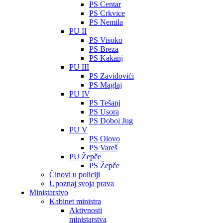
PS Centar
PS Crkvice
PS Nemila
PU II
PS Visoko
PS Breza
PS Kakanj
PU III
PS Zavidovići
PS Maglaj
PU IV
PS Tešanj
PS Usora
PS Doboj Jug
PU V
PS Olovo
PS Vareš
PU Žepče
PS Žepče
Činovi u policiji
Upoznaj svoja prava
Ministarstvo
Kabinet ministra
Aktivnosti
ministarstva