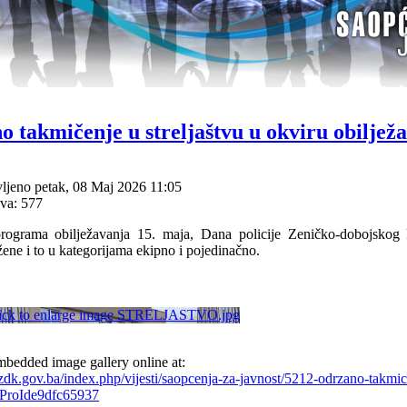
 takmičenje u streljaštvu u okviru obilježa
ljeno petak, 08 Maj 2026 11:05
va: 577
ograma obilježavanja 15. maja, Dana policije Zeničko-dobojskog ka
žene i to u kategorijama ekipno i pojedinačno.
bedded image gallery online at:
zdk.gov.ba/index.php/vijesti/saopcenja-za-javnost/5212-odrzano-takmice
igProIde9dfc65937