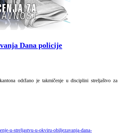
vanja Dana policije
ntona održano je takmičenje u disciplini streljaštvo za
nje-u-streljastvu-u-okviru-obiljezavanja-dana-