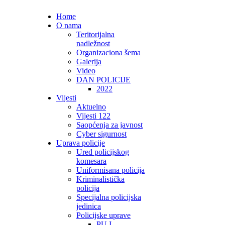
Home
O nama
Teritorijalna
nadležnost
Organizaciona šema
Galerija
Video
DAN POLICIJE
2022
Vijesti
Aktuelno
Vijesti 122
Saopćenja za javnost
Cyber sigurnost
Uprava policije
Ured policijskog
komesara
Uniformisana policija
Kriminalistička
policija
Specijalna policijska
jedinica
Policijske uprave
PU I