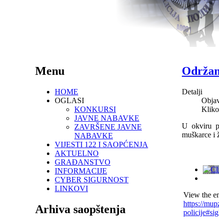
Menu
Održano
HOME
Detalji
OGLASI
Objav
KONKURSI
Kliko
JAVNE NABAVKE
U okviru pr
ZAVRŠENE JAVNE
muškarce i 
NABAVKE
VIJESTI 122 I SAOPĆENJA
AKTUELNO
GRAĐANSTVO
INFORMACIJE
CYBER SIGURNOST
LINKOVI
View the em
https://mup
Arhiva saopštenja
policije#s