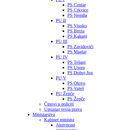
PS Centar
PS Crkvice
PS Nemila
PU II
PS Visoko
PS Breza
PS Kakanj
PU III
PS Zavidovići
PS Maglaj
PU IV
PS Tešanj
PS Usora
PS Doboj Jug
PU V
PS Olovo
PS Vareš
PU Žepče
PS Žepče
Činovi u policiji
Upoznaj svoja prava
Ministarstvo
Kabinet ministra
Aktivnosti