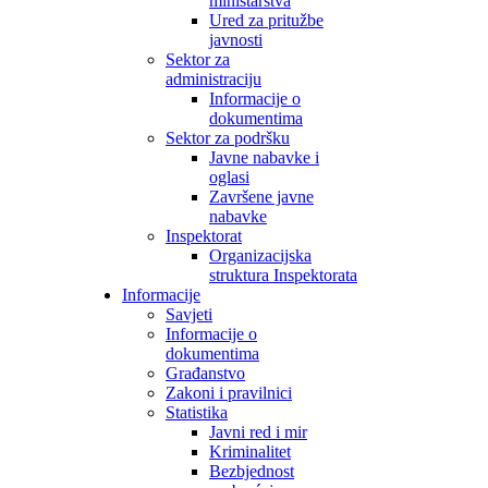
ministarstva
Ured za pritužbe
javnosti
Sektor za
administraciju
Informacije o
dokumentima
Sektor za podršku
Javne nabavke i
oglasi
Završene javne
nabavke
Inspektorat
Organizacijska
struktura Inspektorata
Informacije
Savjeti
Informacije o
dokumentima
Građanstvo
Zakoni i pravilnici
Statistika
Javni red i mir
Kriminalitet
Bezbjednost