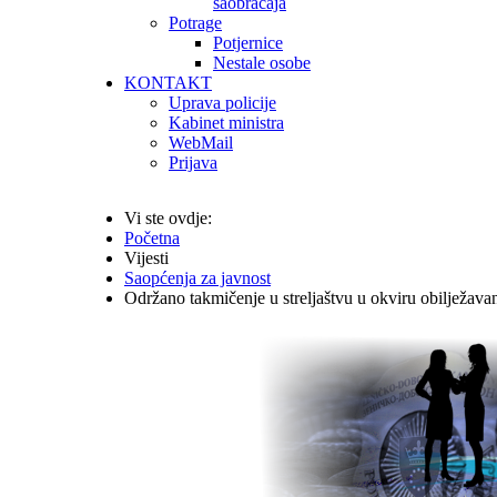
saobraćaja
Potrage
Potjernice
Nestale osobe
KONTAKT
Uprava policije
Kabinet ministra
WebMail
Prijava
Vi ste ovdje:
Početna
Vijesti
Saopćenja za javnost
Održano takmičenje u streljaštvu u okviru obilježava