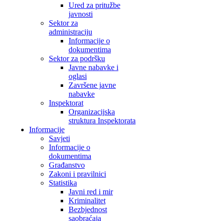
Ured za pritužbe
javnosti
Sektor za
administraciju
Informacije o
dokumentima
Sektor za podršku
Javne nabavke i
oglasi
Završene javne
nabavke
Inspektorat
Organizacijska
struktura Inspektorata
Informacije
Savjeti
Informacije o
dokumentima
Građanstvo
Zakoni i pravilnici
Statistika
Javni red i mir
Kriminalitet
Bezbjednost
saobraćaja