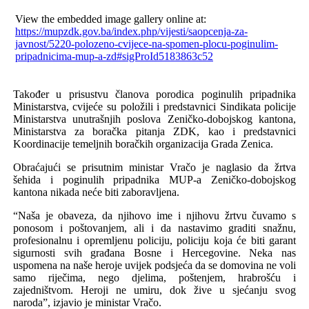
View the embedded image gallery online at:
https://mupzdk.gov.ba/index.php/vijesti/saopcenja-za-
javnost/5220-polozeno-cvijece-na-spomen-plocu-poginulim-
pripadnicima-mup-a-zd#sigProId5183863c52
Također u prisustvu članova porodica poginulih pripadnika
Ministarstva, cvijeće su položili i predstavnici Sindikata policije
Ministarstva unutrašnjih poslova Zeničko-dobojskog kantona,
Ministarstva za boračka pitanja ZDK, kao i predstavnici
Koordinacije temeljnih boračkih organizacija Grada Zenica.
Obraćajući se prisutnim ministar Vračo je naglasio da žrtva
šehida i poginulih pripadnika MUP-a Zeničko-dobojskog
kantona nikada neće biti zaboravljena.
“Naša je obaveza, da njihovo ime i njihovu žrtvu čuvamo s
ponosom i poštovanjem, ali i da nastavimo graditi snažnu,
profesionalnu i opremljenu policiju, policiju koja će biti garant
sigurnosti svih građana Bosne i Hercegovine. Neka nas
uspomena na naše heroje uvijek podsjeća da se domovina ne voli
samo riječima, nego djelima, poštenjem, hrabrošću i
zajedništvom. Heroji ne umiru, dok žive u sjećanju svog
naroda”, izjavio je ministar Vračo.