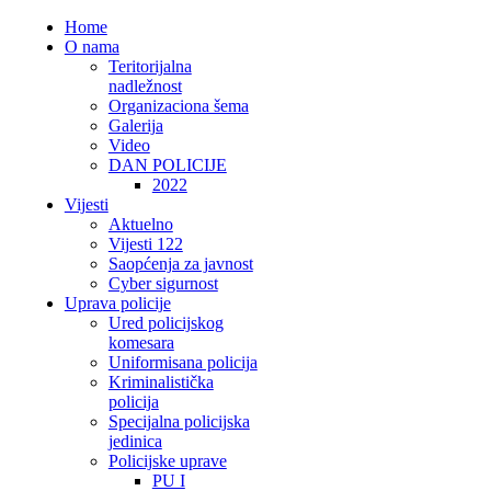
Home
O nama
Teritorijalna
nadležnost
Organizaciona šema
Galerija
Video
DAN POLICIJE
2022
Vijesti
Aktuelno
Vijesti 122
Saopćenja za javnost
Cyber sigurnost
Uprava policije
Ured policijskog
komesara
Uniformisana policija
Kriminalistička
policija
Specijalna policijska
jedinica
Policijske uprave
PU I