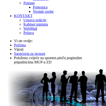
Potrage
Potjernice
Nestale osobe
KONTAKT
Uprava policije
Kabinet ministra
WebMail
Prijava
Vi ste ovdje:
Početna
Vijesti
Saopćenja za javnost
Položeno cvijeće na spomen-ploču poginulim
pripadnicima MUP-a ZD