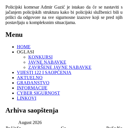
Policijski komesar Admir Gazić je istakao da će se nastaviti s
jačanjem policijskih struktura kako bi policijski službenici bili u
prilici da odgovore na sve sigurnosne izazove koji se pred njih
postavljaju u kompleksnim situacijama.
Menu
HOME
OGLASI
KONKURSI
JAVNE NABAVKE
ZAVRŠENE JAVNE NABAVKE
VIJESTI 122 I SAOPĆENJA
AKTUELNO
GRAĐANSTVO
INFORMACIJE
CYBER SIGURNOST
LINKOVI
Arhiva saopštenja
August
2026