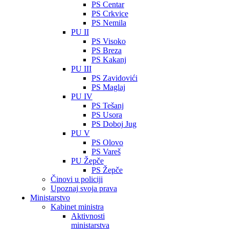
PS Centar
PS Crkvice
PS Nemila
PU II
PS Visoko
PS Breza
PS Kakanj
PU III
PS Zavidovići
PS Maglaj
PU IV
PS Tešanj
PS Usora
PS Doboj Jug
PU V
PS Olovo
PS Vareš
PU Žepče
PS Žepče
Činovi u policiji
Upoznaj svoja prava
Ministarstvo
Kabinet ministra
Aktivnosti
ministarstva