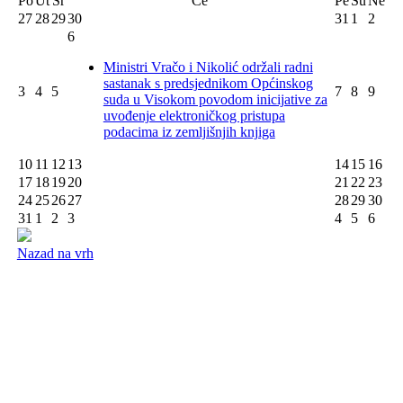
Po
Ut
Sr
Ce
Pe
Su
Ne
27
28
29
30
31
1
2
6
Ministri Vračo i Nikolić održali radni
sastanak s predsjednikom Općinskog
3
4
5
7
8
9
suda u Visokom povodom inicijative za
uvođenje elektroničkog pristupa
podacima iz zemljišnjih knjiga
10
11
12
13
14
15
16
17
18
19
20
21
22
23
24
25
26
27
28
29
30
31
1
2
3
4
5
6
Nazad na vrh