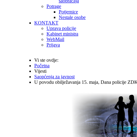
saobraćaja
Potrage
Potjernice
Nestale osobe
KONTAKT
Uprava policije
Kabinet ministra
WebMail
Prijava
Vi ste ovdje:
Početna
Vijesti
Saopćenja za javnost
U povodu obilježavanja 15. maja, Dana policije ZDK