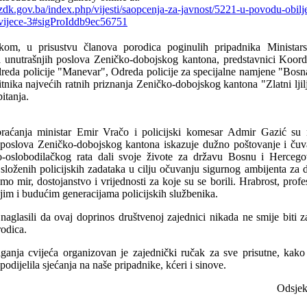
zdk.gov.ba/index.php/vijesti/saopcenja-za-javnost/5221-u-povodu-obil
vijece-3#sigProIddb9ec56751
om, u prisustvu članova porodica poginulih pripadnika Ministarstv
a unutrašnjih poslova Zeničko-dobojskog kantona, predstavnici Koord
reda policije "Manevar", Odreda policije za specijalne namjene "Bosna
tnika najvećih ratnih priznanja Zeničko-dobojskog kantona "Zlatni ljilj
itanja.
braćanja
m
inistar
Emir Vračo
i policijski komesar
Admir Gazić
su n
 poslova Zeničko-dobojskog kantona iskazuje dužno poštovanje i č
-oslobodilačkog rata dali svoje živote za državu Bosnu i Hercegov
 složenih policijskih zadataka u cilju očuvanju sigurnog ambijenta za 
mo mir, dostojanstvo i vrijednosti za koje su se borili. Hrabrost, prof
jim i budućim generacijama policijskih službenika.
naglasili da ovaj doprinos društvenoj zajednici nikada ne smije biti z
rodica.
anja cvijeća organizovan je zajednički ručak za sve prisutne, kako 
odijelila sjećanja na naše pripadnike, kćeri i sinove.
ek za odnose sa javnošću, ana