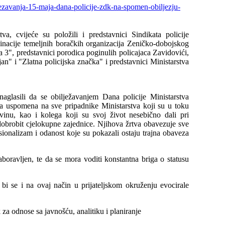
jezavanja-15-maja-dana-policije-zdk-na-spomen-obiljezju-
a, cvijeće su položili i predstavnici Sindikata policije
inacije temeljnih boračkih organizacija
Zeničko-dobojskog
 3", predstavnici porodica poginulih policajaca Zavidovići,
an" i "Zlatna policijska značka" i predstavnici Ministarstva
aglasili da se obilježavanjem Dana policije Ministarstva
uva uspomena
na
sve
pripadnike
Ministarstva koji su u
toku
inu, kao i kolega koji su svoj život nesebično dali pri
dobrobit cjelokupne zajednice.
Njihova žrtva obavezuje sve
esionalizam i odanost koje su pokazali ostaju trajna obaveza
aboravljen
,
te da se mora voditi konstantna briga o statusu
bi se i na ovaj način u prijateljskom okruženju evocirale
litiku i planiranje