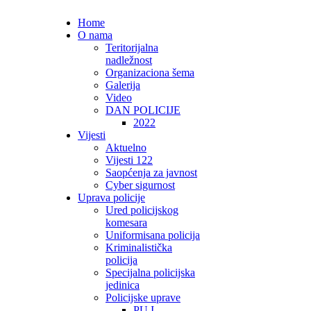
Home
O nama
Teritorijalna
nadležnost
Organizaciona šema
Galerija
Video
DAN POLICIJE
2022
Vijesti
Aktuelno
Vijesti 122
Saopćenja za javnost
Cyber sigurnost
Uprava policije
Ured policijskog
komesara
Uniformisana policija
Kriminalistička
policija
Specijalna policijska
jedinica
Policijske uprave
PU I