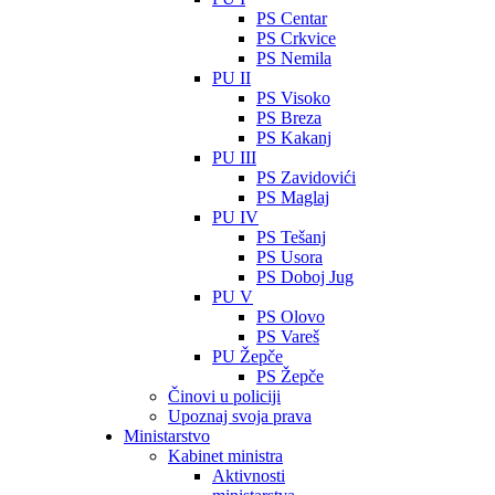
PS Centar
PS Crkvice
PS Nemila
PU II
PS Visoko
PS Breza
PS Kakanj
PU III
PS Zavidovići
PS Maglaj
PU IV
PS Tešanj
PS Usora
PS Doboj Jug
PU V
PS Olovo
PS Vareš
PU Žepče
PS Žepče
Činovi u policiji
Upoznaj svoja prava
Ministarstvo
Kabinet ministra
Aktivnosti