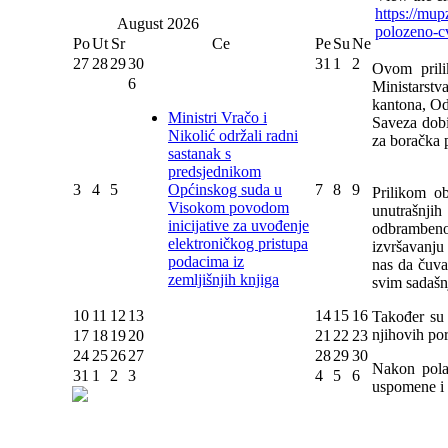
https://mup
August
2026
polozeno-c
Po
Ut
Sr
Ce
Pe
Su
Ne
27
28
29
30
31
1
2
Ovom prilik
6
Ministarstv
kantona, Od
Ministri Vračo i
Saveza dobi
Nikolić održali radni
za boračka p
sastanak s
predsjednikom
3
4
5
Općinskog suda u
7
8
9
Prilikom o
Visokom povodom
unutrašnjih
inicijative za uvođenje
odbrambeno
elektroničkog pristupa
izvršavanju
podacima iz
nas da čuva
zemljišnjih knjiga
svim sadašn
10
11
12
13
14
15
16
Također su 
njihovih po
17
18
19
20
21
22
23
24
25
26
27
28
29
30
Nakon polag
31
1
2
3
4
5
6
uspomene i p
Odsj