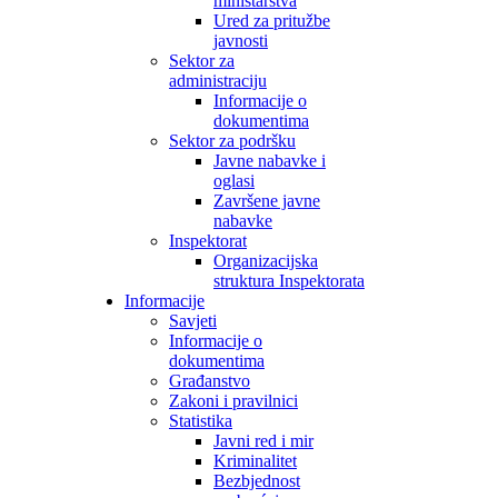
ministarstva
Ured za pritužbe
javnosti
Sektor za
administraciju
Informacije o
dokumentima
Sektor za podršku
Javne nabavke i
oglasi
Završene javne
nabavke
Inspektorat
Organizacijska
struktura Inspektorata
Informacije
Savjeti
Informacije o
dokumentima
Građanstvo
Zakoni i pravilnici
Statistika
Javni red i mir
Kriminalitet
Bezbjednost