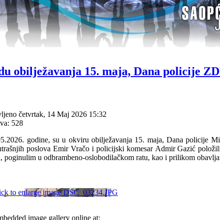
u obilježavanja 15. maja, Dana policije Z
ljeno četvrtak, 14 Maj 2026 15:32
va: 528
05.2026. godine,
su u okviru obilježavanja 15. maja, Dana policije Min
utrašnjih poslova
Emir Vračo
i policijski komesar
Admir Gazić
položil
a, poginulim u odbrambeno-oslobodilačkom ratu, kao i prilikom obavlj
bedded image gallery online at: