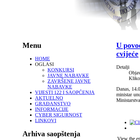
Menu
U povod
cvijeće
HOME
OGLASI
Detalji
KONKURSI
Objav
JAVNE NABAVKE
Kliko
ZAVRŠENE JAVNE
NABAVKE
Danas
, 14.
VIJESTI 122 I SAOPĆENJA
ministar un
AKTUELNO
Ministarstv
GRAĐANSTVO
INFORMACIJE
CYBER SIGURNOST
LINKOVI
Arhiva saopštenja
View the em