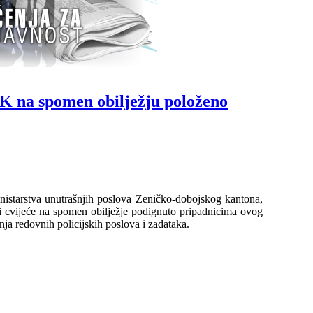
DK na spomen obilježju položeno
istarstva unutrašnjih poslova
Zeničko-dobojskog kantona,
i cvijeće na spomen
obilježje
podignut
o
pripadnicima ovog
anja
redovnih
policijskih poslova i zadataka.