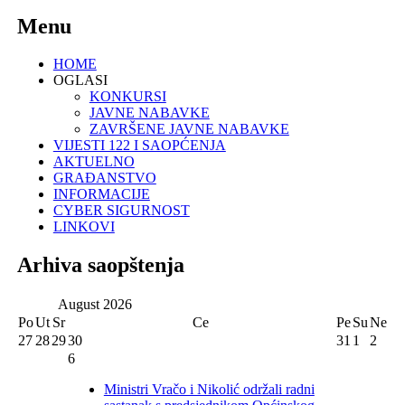
Menu
HOME
OGLASI
KONKURSI
JAVNE NABAVKE
ZAVRŠENE JAVNE NABAVKE
VIJESTI 122 I SAOPĆENJA
AKTUELNO
GRAĐANSTVO
INFORMACIJE
CYBER SIGURNOST
LINKOVI
Arhiva saopštenja
August
2026
Po
Ut
Sr
Ce
Pe
Su
Ne
27
28
29
30
31
1
2
6
Ministri Vračo i Nikolić održali radni