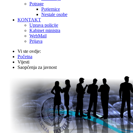
Potrage
Potjernice
Nestale osobe
KONTAKT
Uprava policije
Kabinet ministra
WebMail
Prijava
Vi ste ovdje:
Početna
Vijesti
Saopćenja za javnost