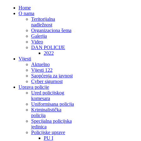
Home
O nama
Teritorijalna
nadležnost
Organizaciona šema
Galerija
Video
DAN POLICIJE
2022
Vijesti
Aktuelno
Vijesti 122
Saopćenja za javnost
Cyber sigurnost
Uprava policije
Ured policijskog
komesara
Uniformisana policija
Kriminalistička
policija
Specijalna policijska
jedinica
Policijske uprave
PU I