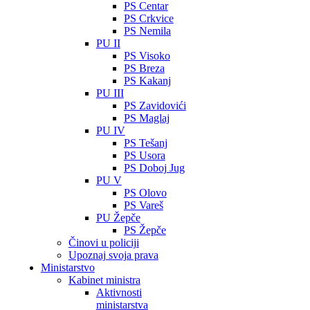
PS Centar
PS Crkvice
PS Nemila
PU II
PS Visoko
PS Breza
PS Kakanj
PU III
PS Zavidovići
PS Maglaj
PU IV
PS Tešanj
PS Usora
PS Doboj Jug
PU V
PS Olovo
PS Vareš
PU Žepče
PS Žepče
Činovi u policiji
Upoznaj svoja prava
Ministarstvo
Kabinet ministra
Aktivnosti
ministarstva