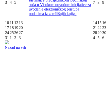
sastanak s predsjednikom Općinskog
3
4
5
7
8
9
suda u Visokom povodom inicijative za
uvođenje elektroničkog pristupa
podacima iz zemljišnjih knjiga
10
11
12
13
14
15
16
17
18
19
20
21
22
23
24
25
26
27
28
29
30
31
1
2
3
4
5
6
Nazad na vrh