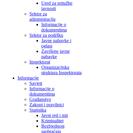
Ured za pritužbe
javnosti
Sektor za
administraciju
Informacije o
dokumentima
Sektor za podršku
Javne nabavke i
oglasi
Završene javne
nabavke
Inspektorat
Organizacijska
struktura Inspektorata
Informacije
Savjeti
Informacije o
dokumentima
Građanstvo
Zakoni i pravilnici
Statistika
Javni red i mir
Kriminalitet
Bezbjednost
saobraćaja