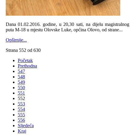
Dana 01.02.2016. godine, u 20,30 sati, na dijelu magistralnog
puta M-18 u mjestu Olovske Luke, općina Olovo, od strane...
Opširnije...
Strana 552 od 630
Početak
Prethodna
547
548
549
550
551
552
553
554
555
556
Sljedeća
Kraj