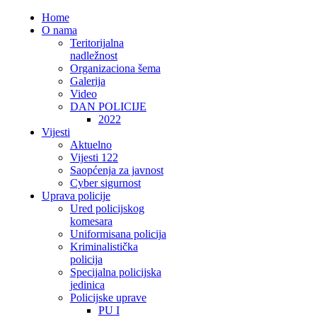
Home
O nama
Teritorijalna
nadležnost
Organizaciona šema
Galerija
Video
DAN POLICIJE
2022
Vijesti
Aktuelno
Vijesti 122
Saopćenja za javnost
Cyber sigurnost
Uprava policije
Ured policijskog
komesara
Uniformisana policija
Kriminalistička
policija
Specijalna policijska
jedinica
Policijske uprave
PU I