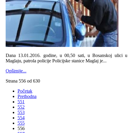
Dana 13.01.2016. godine, u 00,50 sati, u Bosanskoj ulici u
Maglaju, patrola policije Policijske stanice Maglaj je...
Opširnije...
Strana 556 od 630
Početak
Prethodna
551
552
553
554
555
556