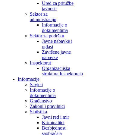
Ured za pritužbe
javnosti
Sektor za
administraciju
Informacije o
dokumentima
Sektor za podršku
Javne nabavke i
oglasi
Završene javne
nabavke
Inspektorat
Organizacijska
struktura Inspektorata
Informacije
Savjeti
Informacije o
dokumentima
Građanstvo
Zakoni i pravilnici
Statistika
Javni red i mir
Kriminalitet
Bezbjednost
saobraćaja