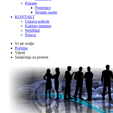
Potrage
Potjernice
Nestale osobe
KONTAKT
Uprava policije
Kabinet ministra
WebMail
Prijava
Vi ste ovdje:
Početna
Vijesti
Saopćenja za javnost