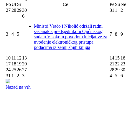
Po
Ut
Sr
Ce
Pe
Su
Ne
27
28
29
30
31
1
2
6
Ministri Vračo i Nikolić održali radni
sastanak s predsjednikom Općinskog
3
4
5
7
8
9
suda u Visokom povodom inicijative za
uvođenje elektroničkog pristupa
podacima iz zemljišnjih knjiga
10
11
12
13
14
15
16
17
18
19
20
21
22
23
24
25
26
27
28
29
30
31
1
2
3
4
5
6
Nazad na vrh