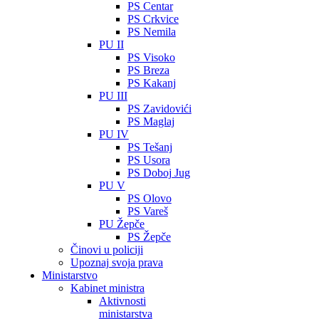
PS Centar
PS Crkvice
PS Nemila
PU II
PS Visoko
PS Breza
PS Kakanj
PU III
PS Zavidovići
PS Maglaj
PU IV
PS Tešanj
PS Usora
PS Doboj Jug
PU V
PS Olovo
PS Vareš
PU Žepče
PS Žepče
Činovi u policiji
Upoznaj svoja prava
Ministarstvo
Kabinet ministra
Aktivnosti
ministarstva