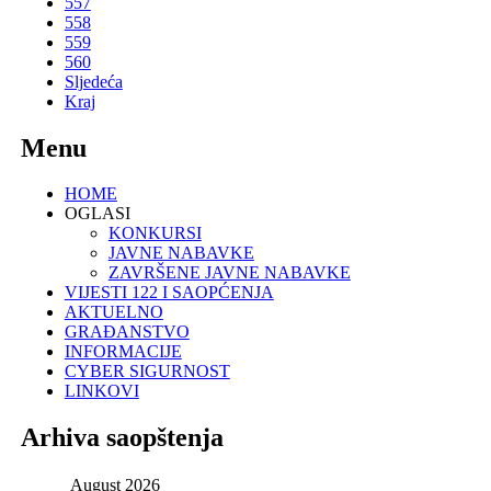
557
558
559
560
Sljedeća
Kraj
Menu
HOME
OGLASI
KONKURSI
JAVNE NABAVKE
ZAVRŠENE JAVNE NABAVKE
VIJESTI 122 I SAOPĆENJA
AKTUELNO
GRAĐANSTVO
INFORMACIJE
CYBER SIGURNOST
LINKOVI
Arhiva saopštenja
August
2026