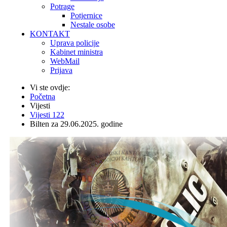
Potrage
Potjernice
Nestale osobe
KONTAKT
Uprava policije
Kabinet ministra
WebMail
Prijava
Vi ste ovdje:
Početna
Vijesti
Vijesti 122
Bilten za 29.06.2025. godine