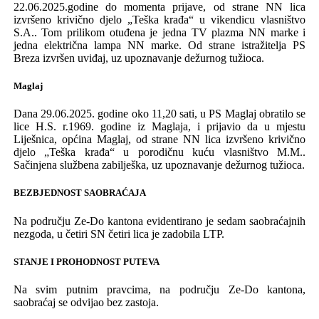
22.06.2025.godine do momenta prijave, od strane NN lica
izvršeno krivično djelo „Teška krađa“ u vikendicu vlasništvo
S.A.. Tom prilikom otuđena je jedna TV plazma NN marke i
jedna električna lampa NN marke. Od strane istražitelja PS
Breza izvršen uviđaj, uz upoznavanje dežurnog tužioca.
Maglaj
Dana 29.06.2025. godine oko 11,20 sati, u PS Maglaj obratilo se
lice H.S. r.1969. godine iz Maglaja, i prijavio da u mjestu
Liješnica, općina Maglaj, od strane NN lica izvršeno krivično
djelo „Teška krađa“ u porodičnu kuću vlasništvo M.M..
Sačinjena službena zabilješka, uz upoznavanje dežurnog tužioca.
BEZBJEDNOST
SAOBRA
Ć
AJA
Na području Ze-Do kantona evidentirano je sedam saobraćajnih
nezgoda, u četiri SN četiri lica je zadobila LTP.
STANJE I PROHODNOST PUTEVA
Na svim putnim pravcima, na području Ze-Do kantona,
saobraćaj se odvijao bez zastoja.