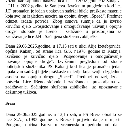
vozilu kao saputnici nalazila lica Lj.T. r.2002 godine iz Sarajeva
i J.H. r. 2002 godine iz Sarajeva. Izvršenim pregledom kod lica
J.F. pronađen je jedan upakovan sadržaj bijele praškaste materije
koja svojim izgledom asocira na opojnu drogu „Speed“. Predmet
oduzet, izdata potvrda. Zbog osnova sumnje da je izvršio
krivično djelo „Posjedovanje i omogučavanje uživanja opojne
droge“ slobode je lišeno i zadržano u prostorijama za
zadržavanje lice J.H.. Sačinjena službena zabilješka.
Dana 29.06.2025.godine, u 17,15 sati u ulici Alije Izetebgovića,
općina Kakanj, od strane lica G.Š. r.1978 godine iz Kaknja,
izvršeno je krivično djelo „Posjedovanje i omogučavanje
uživanja opojne droge“. Izvršenim pregledom od strane
policijskih službenika PS Kakanj kod lica je pronađen jedan
upakovan sadržaj bijele praškaste materije koja svojim izgledom
asocira na opojnu drogu „Speed“. Predmet oduzet, izdata
potvrda. Lice lišeno slobode i zadržano u prostorijama za
zadržavanje. Sačinjena službena zabilješka, uz upoznavanje
dežurnog tužioca.
Breza
Dana
29.06.2025.godine, u 13,15 sati, u PS Breza obratilo se
lice S.A., r.1992 godine iz Breze i prijavio da je u mjestu
Podgora, općina Breza u vremenskom periodu od dana