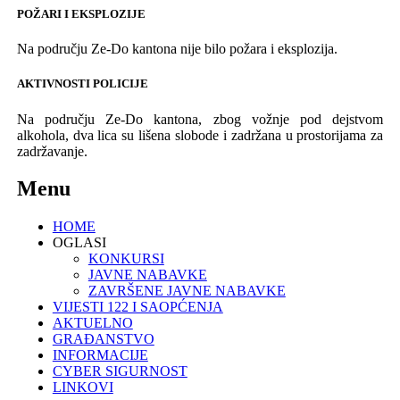
POŽARI I EKSPLOZIJE
Na području Ze-Do kantona nije bilo požara i eksplozija.
AKTIVNOSTI POLICIJE
Na područ
ju Ze-Do kantona, zbog vožnje pod dejstvom
alkohola, dva
lica su lišena slobode i zadržana u prostorijama za
zadržavanje.
Menu
HOME
OGLASI
KONKURSI
JAVNE NABAVKE
ZAVRŠENE JAVNE NABAVKE
VIJESTI 122 I SAOPĆENJA
AKTUELNO
GRAĐANSTVO
INFORMACIJE
CYBER SIGURNOST
LINKOVI