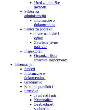
Ured za pritužbe
javnosti
Sektor za
administraciju
Informacije o
dokumentima
Sektor za podršku
Javne nabavke i
oglasi
Završene javne
nabavke
Inspektorat
Organizacijska
struktura Inspektorata
Informacije
Savjeti
Informacije o
dokumentima
Građanstvo
Zakoni i pravilnici
Statistika
Javni red i mir
Kriminalitet
Bezbjednost
saobraćaja