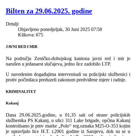
Bilten za 29.06.2025. godine
Detalji
Objavljeno ponedjeljak, 30 Juni 2025 07:58
Klikova: 675
JAVNI RED I MIR
Na području Zeničko-dobojskog kantona javni red i mir je
narušen u jedanaest slučajeva, jedno lice zadobilo LTP.
U navedenim događajima intervenisali su policijski službenici i
protiv počinilaca preduzeli zakonom predviđene mjere i radnje.
KRIMINALITET
Kakanj
Dana 29.06.2025.godine, u 01,35 sati od strane policijskih
službenika PS Kakanj, u ulici 311 Lake brigade, općina Kakanj
kontrolisano je pmv marke „Polo“ reg.oznaka M25-O-353 kojim
je upravljalo lice H.T. r.2001 godine iz Sarajeva, dok su se u