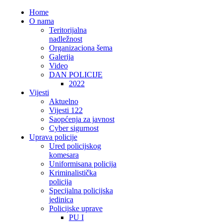
Home
O nama
Teritorijalna
nadležnost
Organizaciona šema
Galerija
Video
DAN POLICIJE
2022
Vijesti
Aktuelno
Vijesti 122
Saopćenja za javnost
Cyber sigurnost
Uprava policije
Ured policijskog
komesara
Uniformisana policija
Kriminalistička
policija
Specijalna policijska
jedinica
Policijske uprave
PU I