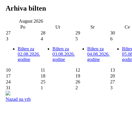
Arhiva bilten
August
2026
Po
Ut
Sr
Ce
27
28
29
30
3
4
5
6
Bilten za
Bilten za
Bilten za
Bilte
02.08.2026.
03.08.2026.
04.08.2026.
05.0
godine
godine
godine
godi
10
11
12
13
17
18
19
20
24
25
26
27
31
1
2
3
Nazad na vrh