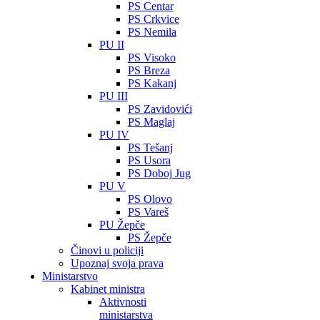
PS Centar
PS Crkvice
PS Nemila
PU II
PS Visoko
PS Breza
PS Kakanj
PU III
PS Zavidovići
PS Maglaj
PU IV
PS Tešanj
PS Usora
PS Doboj Jug
PU V
PS Olovo
PS Vareš
PU Žepče
PS Žepče
Činovi u policiji
Upoznaj svoja prava
Ministarstvo
Kabinet ministra
Aktivnosti
ministarstva