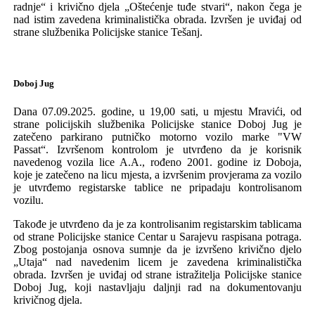
radnje“ i
krivično djela
„Oštećenje tuđe stvari“
, nakon čega je
nad istim
zavedena kriminalistička obrada. Izvršen je uviđaj od
strane službenika Policijske stanice Tešanj.
Doboj Jug
Dana 07.09.2025.
godine, u 19,00 sati, u mjestu Mravići,
od
strane policijskih službenika P
olicijske stanice
Doboj Jug
je
zatečeno parkirano
putničko motorno vozilo
marke
"
VW
Pa
s
sat“
.
Izvršenom kontrolom je utvrđeno da je korisnik
navedenog vozila lice
A.A., rođeno
2001.
godine
iz Doboj
a
,
koj
e
je zatečen
o
na licu mjesta
, a izvršenim p
rovjer
ama
za vozilo
je utvrđemo
reg
istarske
tablice ne
pripadaju
kontrolisanom
vozilu.
Takođe je utvrđeno da je za kontrolisanim registarskim tablicama
od strane P
olicijske stanice
Centar
u
Sarajev
u
raspisana potraga
.
Zbog postojanja osnova sumnje da je izvršeno krivično djelo
„Utaja“
nad
naveden
im
lice
m
je
zavedena krim
inalistička
obrada.
Izvršen je uviđaj
od strane istražitelja
Policijske stanice
Doboj Jug, koji nastavljaju
dalj
nji
rad na dokumentovanju
krivičnog djela
.