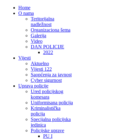
Home
O nama
Teritorijalna
nadležnost
Organizaciona šema
Galerija
Video
DAN POLICIJE
2022
Vijesti
Aktuelno
Vijesti 122
Saopćenja za javnost
Cyber sigurnost
Uprava policije
Ured policijskog
komesara
Uniformisana policija
Kriminalistička
policija
Specijalna policijska
jedinica
Policijske uprave
PU I