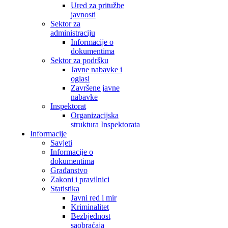
Ured za pritužbe
javnosti
Sektor za
administraciju
Informacije o
dokumentima
Sektor za podršku
Javne nabavke i
oglasi
Završene javne
nabavke
Inspektorat
Organizacijska
struktura Inspektorata
Informacije
Savjeti
Informacije o
dokumentima
Građanstvo
Zakoni i pravilnici
Statistika
Javni red i mir
Kriminalitet
Bezbjednost
saobraćaja