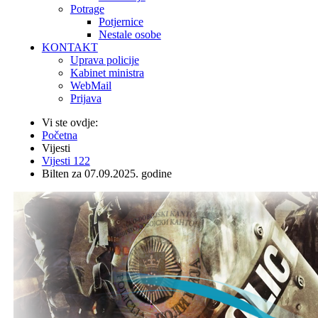
Potrage
Potjernice
Nestale osobe
KONTAKT
Uprava policije
Kabinet ministra
WebMail
Prijava
Vi ste ovdje:
Početna
Vijesti
Vijesti 122
Bilten za 07.09.2025. godine