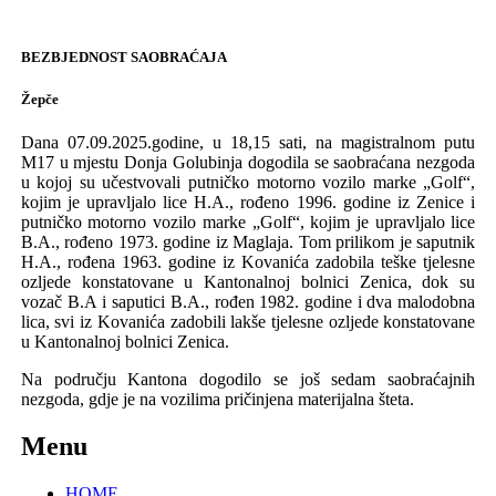
BEZBJEDNOST SAOBRAĆAJA
Žepče
Dana 07.09.2025.godine, u 18,15 sati, na
magistralnom
putu
M17 u mjestu Donja Golubinja dogodila se saobraćana nezgoda
u kojoj su učestvovali
putničko motorno vozilo
marke „Golf“
,
kojim je upravlja
lo lice H.A., rođeno
1996.
godine
iz Zenice i
putničko motorno vozilo
marke „Golf“
,
kojim je upravlja
lo lice
B.A., rođeno
1973.
godine
iz Maglaja.
Tom prilikom je
saputnik
H.A., rođena
1963.
godine
iz Kovanića zadobila teške tjelesne
ozljede
konstatovane u
Kantonalnoj bolnici Zenica
, dok su
vozač
B.A
i saputici
B.A., rođen
1982.
godine
i
dva malodobna
lica, svi
iz Kovanića zadobili lakše tjelesne
ozljede
konstatovane
u K
antonalnoj bolnici
Zenica.
Na području
K
antona
dogodi
lo se još sedam
saobraćajn
ih
nezgod
a, gdje je na vozilima pričinjena materijalna šteta.
Menu
HOME