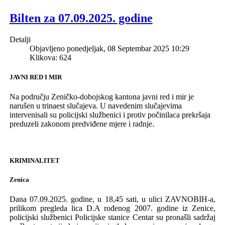
Bilten za 07.09.2025. godine
Detalji
Objavljeno ponedjeljak, 08 Septembar 2025 10:29
Klikova: 624
JAVNI RED I MIR
Na području Z
eničko-dobojskog
k
antona javni red i mir je
narušen u
trinaest
sluča
jeva.
U naveden
im
slučajevima
intervenisali su policijski službenici i protiv počini
laca prekršaja
preduzeli zakonom predviđene mjere i radnje.
KRIMINALITET
Zenica
Dana 07.09.2025.
godine, u 18,45 sati, u ul
ici
ZAVNOBIH-a,
prilikom pregleda lica D.A rođenog 2007. godine iz Zenice,
policijski službenici Policijske stanice Centar su pronašli sadržaj