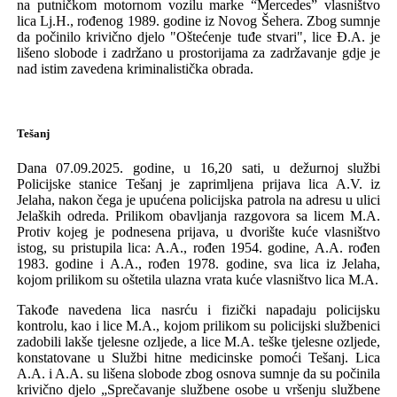
na
putničkom motornom vozilu
marke “Mercedes”
vlasništvo
lica
Lj
.H., rođenog
1989.
godine
iz Novog Šehera
. Zbog sumnje
da počinilo krivično djelo "Oštećenje tuđe stvari", lice Đ.A. je
lišeno slobode i zadržano u prostorijama
za zadržavanje gdje je
nad istim zavedena kriminalistička obrada.
Tešanj
Dana 07.09.2025.
godine, u 16,20 sati,
u dežurnoj službi
Policijske stanice Tešanj je zaprimljena prijava lica A.V. iz
Jelaha, nakon čega je upućena policijska patrola na adresu u
ulici
J
elaških
o
dreda
.
Prilikom obavljanja razgovora sa licem M.A.
Protiv kojeg je podnesena prijava, u dvorište kuće vlasništvo
istog, su pristupila lica: A.A., rođen 1954. godine, A.A. rođen
1983. godine i A.A., rođen 1978. godine, sva lica iz Jelaha,
kojom prilikom su oštetila ulazna vrata kuće vlasništvo lica M.A.
Takođe navedena lica nasrću i fizički napadaju policijsku
kontrolu, kao i lice M.A., kojom prilikom su policijski službenici
zadobili lakše tjelesne ozljede, a lice M.A. teške tjelesne ozljede,
konstatovane u Službi hitne medicinske pomoći Tešanj. Lica
A.A. i A.A. su lišena slobode zbog osnova sumnje da su počinila
krivično djelo
„Sprečavanje službene osobe u vršenju službene