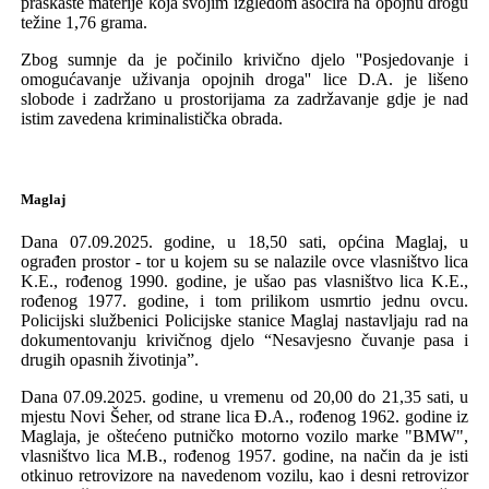
praškaste materije
koja svojim izgledom asocira na opojnu drogu
težine 1,76 grama
.
Zbog sumnje da je počinilo krivično djelo
''Posjedovanje i
omogućavanje uživanja opojnih droga''
lice D.A. je
lišeno
slobode i zadržano u prostorijama
za zadržavanje gdje je nad
istim zavedena kriminalistička obrada.
Maglaj
Dana 07.09.2025.
godine, u 18,50 sati, općina Maglaj,
u
ograđen prostor - tor
u kojem su se nalazile ovce
vl
asništvo lica
K.E., rođenog
1990.
godine, je ušao pas vlasništvo lica K.E.,
rođenog 1977. godine,
i tom prilikom
usmrtio
jedn
u ovcu.
Policijski službenici Policijske stanice Maglaj nastavljaju rad na
dokumentovanju krivičnog djelo
“Nesavjesno
čuvanje
pasa i
drugih opasnih životinja”
.
Dana 07.09.2025.
godine, u vremenu
od
20,00 do 21,35 sati, u
mjestu N
ovi
Šeher, od strane lica
Đ.A., rođenog
1962.
godine iz
Maglaja
,
je oštećeno putničko motorno vozilo marke "BMW",
vlasništvo lica M.B., rođenog 1957. godine,
na način da je isti
otkinuo retrovizore
na navedenom vozilu, kao i
desni retrovizor