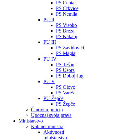
PS Centar
PS Crkvice
PS Nemila
PU II
PS Visoko
PS Breza
PS Kakanj
PU III
PS Zavidovići
PS Maglaj
PU IV
PS Tešanj
PS Usora
PS Doboj Jug
PU V
PS Olovo
PS Vareš
PU Žepče
PS Žepče
Činovi u policiji
Upoznaj svoja prava
Ministarstvo
Kabinet ministra
Aktivnosti
ministarstva