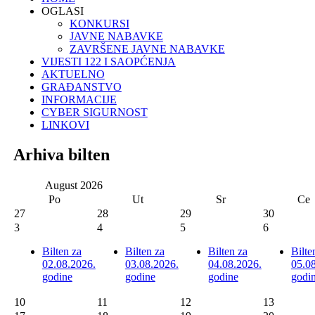
OGLASI
KONKURSI
JAVNE NABAVKE
ZAVRŠENE JAVNE NABAVKE
VIJESTI 122 I SAOPĆENJA
AKTUELNO
GRAĐANSTVO
INFORMACIJE
CYBER SIGURNOST
LINKOVI
Arhiva bilten
August
2026
Po
Ut
Sr
Ce
27
28
29
30
3
4
5
6
Bilten za
Bilten za
Bilten za
Bilte
02.08.2026.
03.08.2026.
04.08.2026.
05.0
godine
godine
godine
godi
10
11
12
13