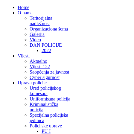
Home
O nama
Teritorijalna
nadležnost
Organizaciona šema
Galerija
Video
DAN POLICIJE
2022
Vijesti
Aktuelno
Vijesti 122
Saopćenja za javnost
Cyber sigurnost
Uprava policije
Ured policijskog
komesara
Uniformisana policija
Kriminalistička
policija
Specijalna policijska
jedinica
Policijske uprave
PU I