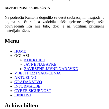
BEZBJEDNOST SAOBRAĆAJA
Na području
K
antona
dogodi
l
o se deset
saobraćajn
ih
nezgod
a,
u
kojima su četiri lica zadobila lakše tjelesne ozljede, teže
povrijeđenih lica nije bilo,
dok je
na
vozilima pričinjena
materijalna šteta.
Menu
HOME
OGLASI
KONKURSI
JAVNE NABAVKE
ZAVRŠENE JAVNE NABAVKE
VIJESTI 122 I SAOPĆENJA
AKTUELNO
GRAĐANSTVO
INFORMACIJE
CYBER SIGURNOST
LINKOVI
Arhiva bilten