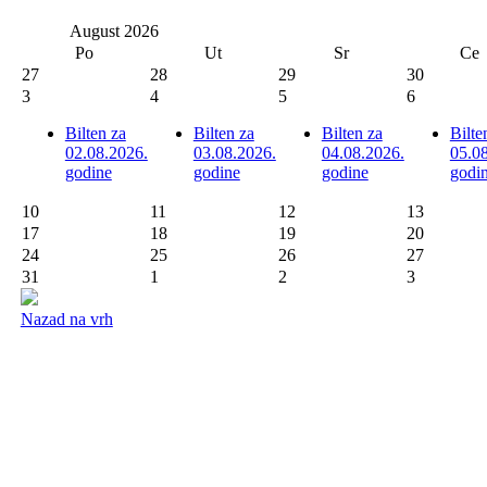
August
2026
Po
Ut
Sr
Ce
27
28
29
30
3
4
5
6
Bilten za
Bilten za
Bilten za
Bilte
02.08.2026.
03.08.2026.
04.08.2026.
05.0
godine
godine
godine
godi
10
11
12
13
17
18
19
20
24
25
26
27
31
1
2
3
Nazad na vrh