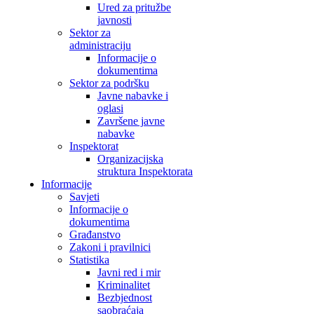
Ured za pritužbe
javnosti
Sektor za
administraciju
Informacije o
dokumentima
Sektor za podršku
Javne nabavke i
oglasi
Završene javne
nabavke
Inspektorat
Organizacijska
struktura Inspektorata
Informacije
Savjeti
Informacije o
dokumentima
Građanstvo
Zakoni i pravilnici
Statistika
Javni red i mir
Kriminalitet
Bezbjednost
saobraćaja