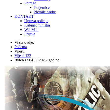
Potrage
Potjernice
Nestale osobe
KONTAKT
Uprava policije
Kabinet ministra
WebMail
Prijava
Vi ste ovdje:
Početna
Vijesti
Vijesti 122
Bilten za 04.11.2025. godine