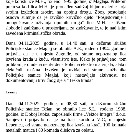
koje koristi lice
M.H., rođeno
1995
.
g
odine
,
iz Maglaja. Prilikom
pretresa kod lica
M.H.
je
pronađen sadržaj
biljne
materije koja
svojim izgledom asocira na opojnu drogu
.
Z
bog
postojanja
osnova sumnje da je izvrši
l
o krivično djelo
"Posjedovanje i
omogućavanje uživanja opojnih droga" lice
M.H.
je
lišeno
slobode i zadržano u prostorijama za zadržavanje
, te je nad istim
zavedena kriminalistička obrada.
Dana 04.11.2025. godine,
u
14,40 sati, u
dežurnu službu
Policijske stanice
Maglaj
se
obratil
a
A.E., rođeno
1994
.
g
odine
i
prijavil
a
da je u mjestu Zagrađe, od strane
nepoznatog
lica
izvršen
a
krađa u kuću
, vlasništvo iste
.
Kako je prijavljeno, t
om
prilikom
je
otuđena neutvrđena količina elektro materijala, alata i
elektičnih
mašina.
Izvršen je uviđaj od strane službenika
Policijske stanice Maglaj, koji nastavljaju aktivnosti na
dokumentovanju krivičnog djela "Teška krađa".
Tešanj
Dana 04.11.2025.
godine, u 08,30 sati,
u dežurnu službu
Policijske stanice
Tešanj
se
obratilo
l
ice
S.L., rođeno
1988
.
g
odine
,
iz Doboj Istoka, zaposlenik firme „Vektor-Integra“
d.o.o.
Sarajev
o
i prijavi
l
o da je na trasi koridora V-C, u mjestu
Lepenica, od strane
nepoznatog
lica izvršen
a
k
rađa 100 komada
metalnih matica i 80 komada
dijelova
za oplatu.