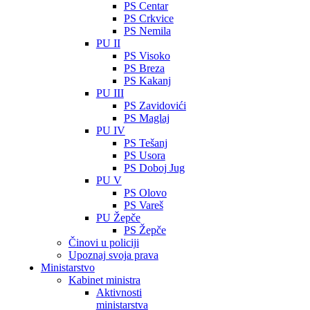
PS Centar
PS Crkvice
PS Nemila
PU II
PS Visoko
PS Breza
PS Kakanj
PU III
PS Zavidovići
PS Maglaj
PU IV
PS Tešanj
PS Usora
PS Doboj Jug
PU V
PS Olovo
PS Vareš
PU Žepče
PS Žepče
Činovi u policiji
Upoznaj svoja prava
Ministarstvo
Kabinet ministra
Aktivnosti
ministarstva