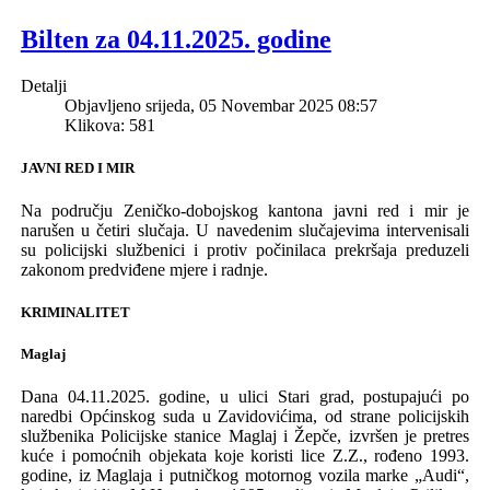
Bilten za 04.11.2025. godine
Detalji
Objavljeno srijeda, 05 Novembar 2025 08:57
Klikova: 581
JAVNI RED I MIR
Na području Z
eničko-dobojskog
k
antona javni red i mir je
narušen u
četiri
sluča
j
a
.
U naveden
im
slučajevima
intervenisali
su policijski službenici i protiv počini
laca prekršaja
preduzeli
zakonom predviđene mjere i radnje.
KRIMINALITET
Maglaj
Dana 04.11.2025. godine, u ulici Stari
g
rad, postupajući po
n
aredbi Općinskog suda u Zavidovićima, od strane policijskih
službenika P
olicijske stanice
Maglaj i
Žepče, izvršen je pretres
kuće i pomoćnih objekata koje koristi lice
Z.Z., rođeno
1993
.
g
odine
,
iz Maglaja i
putničkog motornog vozila
marke „Audi“
,