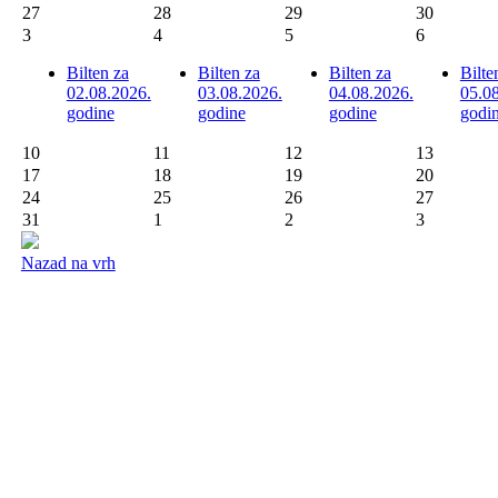
27
28
29
30
3
4
5
6
Bilten za
Bilten za
Bilten za
Bilte
02.08.2026.
03.08.2026.
04.08.2026.
05.0
godine
godine
godine
godi
10
11
12
13
17
18
19
20
24
25
26
27
31
1
2
3
Nazad na vrh