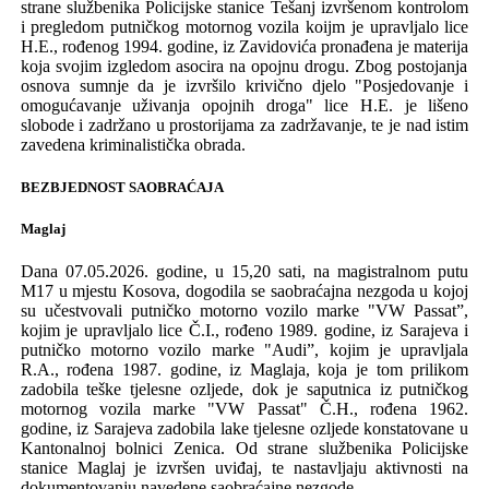
strane
službenika Policijske stanice Tešanj izvršenom kontrolom
i pregledom putničkog motornog vozila koijm je upravljalo lice
H.E., rođenog
1994
.
godine, iz Zavidovića
pronađen
a je
materij
a
koja svojim izgledom asocira na opojnu drogu
.
Z
bog
postojanja
osnova sumnje da je izvrši
l
o krivično djelo
"Posjedovanje i
omogućavanje uživanja opojnih droga" lice H.E. je
lišeno
slobode i zadržano u prostorijama za zadržavanje
, te je nad istim
zavedena kriminalistička obrada.
BEZBJEDNOST SAOBRAĆAJA
Maglaj
Dana 07.05.2026. godine, u 15,20 sati, na magistralnom putu
M17 u mjestu Kosova, dogodila
se
saobraćajna nezgoda u kojoj
su učestvovali
putničko motorno vozilo
marke "VW
Pas
s
at”
,
kojim je upravlja
l
o
lice
Č
.
I
., rođeno
1989.
godine,
iz Sarajeva i
putničko motorno vozilo
marke "Audi”
,
kojim je upravljala
R
.
A
., rođena
1987.
godine,
iz Maglaja, koja je tom prilikom
zadobila teške tjelesne
ozljede
, dok je s
aputnica iz putničkog
motornog vozila marke "VW Passat"
Č
.
H
., rođena
1962.
godine,
iz Sarajeva zadobila lake tjelesne
ozljede
konstatovane u
K
antonalnoj bolnici
Zenica.
Od strane službenika Policijske
stanice Maglaj je izvršen uviđaj, te nastavljaju aktivnosti na
dokumentovanju navedene saobraćajne nezgode.