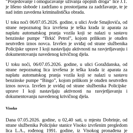
"Posjedovanje i omogućavanje uživanja opojnih droga" lice J.T.
je
lišeno slobode i zadržano u prostorijama za zadržavanje
, te je
nad istim zavedena kriminalistička obrada.
U toku noći
06/07.05.2026.
godine, u ulici Avde Smajlovića, od
strane
nepoznatog
lica izvršen
a je teška krađa
iz
aparata za
naplatu automatskog pranja vozila koji se nalazi u sastavu
benzinske pumpe
“Brkić Petrol”
, kojom prilikom je otuđen
neutvrđen
iznos
novca. Izvršen
je
uviđaj od strane službenika
Policijske uprave I koji nastavljaju aktivnosti na rasvjetljavanju i
dokumentovanju navedenog krivičnog djela.
U toku noći,
06/07.05.2026.
godine, u ulici Goraždanska, od
strane
nepoznatog
lica izvršen
a je teška krađa
iz
aparata za
naplatu automatskog pranja vozila koji se nalazi u sastavu
benzinske pumpe
“
Bingo
”
, kojom prilikom je otuđen
neutvrđen
iznos
novca. Izvršen
je
uviđaj od strane službenika
Policijske
uprave I koji nastavljaju aktivnosti na rasvjetljavanju i
dokumentovanju navedenog krivičnog djela.
Visoko
Dana 07.05.2026.
godine, u 02,40 sati, u mjestu Dobrinje,
od
strane
službenika Policijske stanice Visoko izvršenim pregledom
lica
L.A., rođenog
1991
.
godine, iz Visokog
pronađen
a je