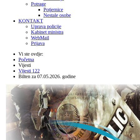
Potrage
Potjernice
Nestale osobe
KONTAKT
Uprava policije
Kabinet ministra
WebMail
Prijava
Vi ste ovdje:
Početna
Vijesti
Vijesti 122
Bilten za 07.05.2026. godine