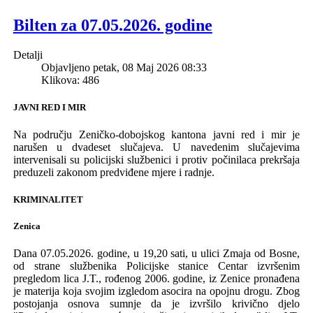
Bilten za 07.05.2026. godine
Detalji
Objavljeno petak, 08 Maj 2026 08:33
Klikova: 486
JAVNI RED I MIR
Na području Z
eničko-dobojskog
k
antona javni red i mir je
narušen u
dvadeset
sluča
j
eva
.
U naveden
im
slučajevima
intervenisali su policijski službenici i protiv počini
laca prekršaja
preduzeli zakonom predviđene mjere i radnje.
KRIMINALITET
Zenica
Dana 07.05.2026. godine, u 19,20 sati, u ulici Zmaja od Bosne,
o
d
strane
službenika Policijske stanice Centar izvršenim
pregledom lica
J.T., rođenog 2006
.
godine, iz Zenice
pronađen
a
je
materij
a
koja svojim izgledom asocira na opojnu drogu
.
Z
bog
postojanja
osnova sumnje da je izvrši
l
o krivično djelo