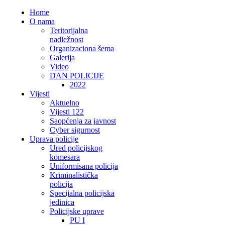
Home
O nama
Teritorijalna
nadležnost
Organizaciona šema
Galerija
Video
DAN POLICIJE
2022
Vijesti
Aktuelno
Vijesti 122
Saopćenja za javnost
Cyber sigurnost
Uprava policije
Ured policijskog
komesara
Uniformisana policija
Kriminalistička
policija
Specijalna policijska
jedinica
Policijske uprave
PU I