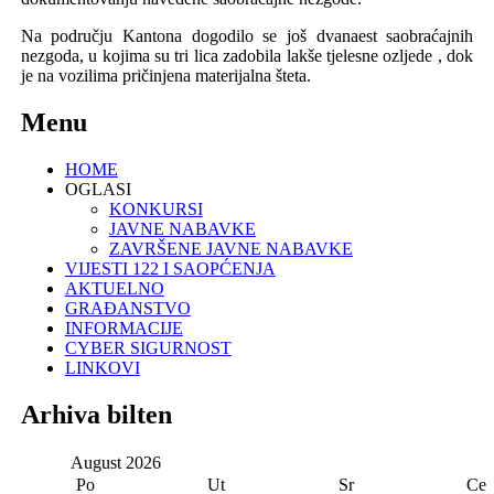
Na području
K
antona
dogodi
l
o se još dvanaest s
aobraćaj
nih
nezgod
a, u kojima su tri lica zadobila lakše tjelesne ozljede , dok
je na
vozilima pričinjena materijalna šteta.
Menu
HOME
OGLASI
KONKURSI
JAVNE NABAVKE
ZAVRŠENE JAVNE NABAVKE
VIJESTI 122 I SAOPĆENJA
AKTUELNO
GRAĐANSTVO
INFORMACIJE
CYBER SIGURNOST
LINKOVI
Arhiva bilten
August
2026
Po
Ut
Sr
Ce