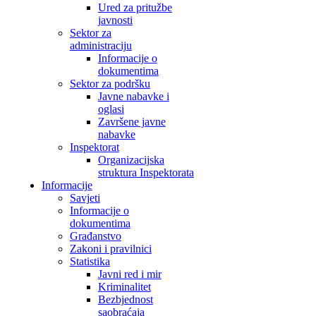
Ured za pritužbe
javnosti
Sektor za
administraciju
Informacije o
dokumentima
Sektor za podršku
Javne nabavke i
oglasi
Završene javne
nabavke
Inspektorat
Organizacijska
struktura Inspektorata
Informacije
Savjeti
Informacije o
dokumentima
Građanstvo
Zakoni i pravilnici
Statistika
Javni red i mir
Kriminalitet
Bezbjednost
saobraćaja