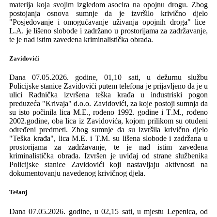
materij
a
koja svojim izgledom asocira na opojnu drogu
.
Z
bog
postojanja
osnova sumnje da je izvrši
l
o krivično djelo
"Posjedovanje i omogućavanje uživanja opojnih droga" lice
L.A. je
lišeno slobode i zadržano u prostorijama za zadržavanje
,
te je nad istim zavedena kriminalistička obrada.
Zavidovići
Dana 07.05.2026. godine, 01,10 sati,
u dežurnu službu
Policijske stanice Zavidovići
putem telefona
je prijavljeno da je
u
ulici Radnička
izvršena t
eška krađ
a
u
industrisk
i
pogon
preduzeća "
Krivaja
" d.o.o. Zavidovići
,
za koje postoji sumnja da
su isto počinila lica M.E., rođeno
1992.
godine
i T
.
M
., rođeno
2002.
godine,
oba lica
iz Zavidovića
, koj
om prilikom
su
otuđeni
određeni
predmeti.
Zbog sumnje
da su izvršila krivično djelo
"
Teška krađa
",
lica M.E. i T.M. su lišena slobode i z
adržan
a
u
prostorijama za zadržavanje
, te je nad istim zavedena
kriminalistička obrada. Izvršen je uviđaj od strane službenika
Policijske stanice Zavidovići koji nastavljaju aktivnosti na
dokumentovanju navedenog krivičnog djela.
T
ešanj
Dana 07.05.2026.
godine, u 02,15 sati, u mjestu Lepenica,
o
d