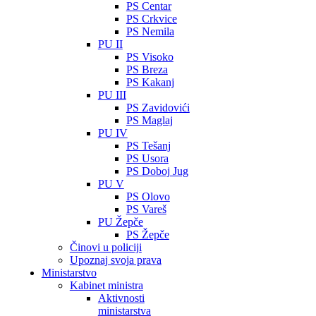
PS Centar
PS Crkvice
PS Nemila
PU II
PS Visoko
PS Breza
PS Kakanj
PU III
PS Zavidovići
PS Maglaj
PU IV
PS Tešanj
PS Usora
PS Doboj Jug
PU V
PS Olovo
PS Vareš
PU Žepče
PS Žepče
Činovi u policiji
Upoznaj svoja prava
Ministarstvo
Kabinet ministra
Aktivnosti
ministarstva