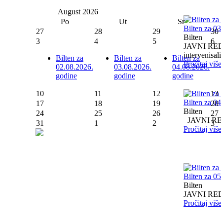
August
2026
Po
Ut
Sr
Bilten za 0
27
28
29
30
Bilten
3
4
5
6
JAVNI RED I
intervenisali 
Bilten za
Bilten za
Bilten za
Pročitaj viš
02.08.2026.
03.08.2026.
04.08.2026.
godine
godine
godine
10
11
12
13
Bilten za 0
17
18
19
20
Bilten
24
25
26
27
JAVNI RED I
31
1
2
3
Pročitaj viš
Bilten za 0
Bilten
JAVNI RED I
Pročitaj viš