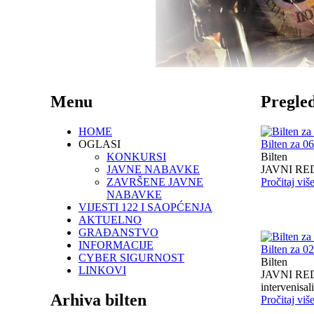
Menu
Pregled
HOME
OGLASI
Bilten za 0
KONKURSI
Bilten
JAVNE NABAVKE
JAVNI RED I
ZAVRŠENE JAVNE
Pročitaj viš
NABAVKE
VIJESTI 122 I SAOPĆENJA
AKTUELNO
GRAĐANSTVO
INFORMACIJE
Bilten za 0
CYBER SIGURNOST
Bilten
LINKOVI
JAVNI RED I
intervenisali 
Arhiva bilten
Pročitaj viš