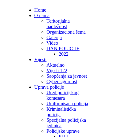
Home
O nama
Teritorijalna
nadležnost
Organizaciona šema
Galerija
Video
DAN POLICIJE
2022
Vijesti
Aktuelno
Vijesti 122
Saopćenja za javnost
Cyber sigurnost
Uprava policije
Ured policijskog
komesara
Uniformisana policija
Kriminalistička
policija
Specijalna policijska
jedinica
Policijske uprave
PU I