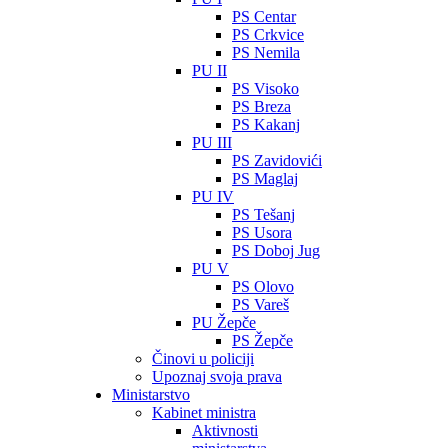
PS Centar
PS Crkvice
PS Nemila
PU II
PS Visoko
PS Breza
PS Kakanj
PU III
PS Zavidovići
PS Maglaj
PU IV
PS Tešanj
PS Usora
PS Doboj Jug
PU V
PS Olovo
PS Vareš
PU Žepče
PS Žepče
Činovi u policiji
Upoznaj svoja prava
Ministarstvo
Kabinet ministra
Aktivnosti