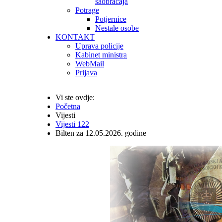
saobraćaja
Potrage
Potjernice
Nestale osobe
KONTAKT
Uprava policije
Kabinet ministra
WebMail
Prijava
Vi ste ovdje:
Početna
Vijesti
Vijesti 122
Bilten za 12.05.2026. godine