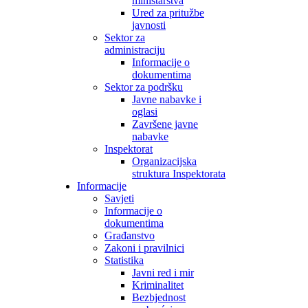
ministarstva
Ured za pritužbe
javnosti
Sektor za
administraciju
Informacije o
dokumentima
Sektor za podršku
Javne nabavke i
oglasi
Završene javne
nabavke
Inspektorat
Organizacijska
struktura Inspektorata
Informacije
Savjeti
Informacije o
dokumentima
Građanstvo
Zakoni i pravilnici
Statistika
Javni red i mir
Kriminalitet
Bezbjednost