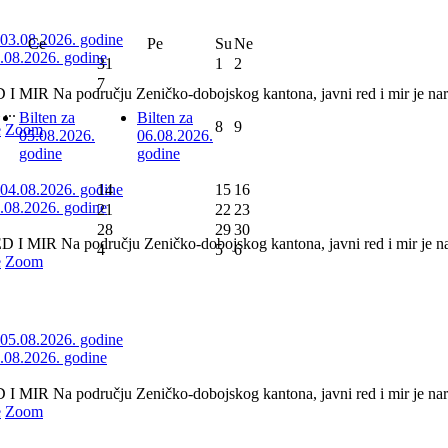
Ce
Pe
Su
Ne
3.08.2026. godine
31
1
2
7
 MIR Na području Zeničko-dobojskog kantona, javni red i mir je nar
...
Bilten za
Bilten za
8
9
e
Zoom
05.08.2026.
06.08.2026.
godine
godine
14
15
16
4.08.2026. godine
21
22
23
28
29
30
 MIR Na području Zeničko-dobojskog kantona, javni red i mir je nar
4
5
6
e
Zoom
5.08.2026. godine
 MIR Na području Zeničko-dobojskog kantona, javni red i mir je naru
e
Zoom