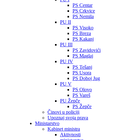
PS Centar
PS Crkvice
PS Nemila
PU II
PS Visoko
PS Breza
PS Kakanj
PU III
PS Zavidovići
PS Maglaj
PU IV
PS Tešanj
PS Usora
PS Doboj Jug
PU V
PS Olovo
PS Vareš
PU Žepče
PS Žepče
Činovi u policiji
Upoznaj svoja prava
Ministarstvo
Kabinet ministra
Aktivnosti