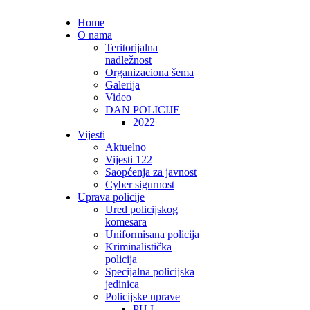
Home
O nama
Teritorijalna
nadležnost
Organizaciona šema
Galerija
Video
DAN POLICIJE
2022
Vijesti
Aktuelno
Vijesti 122
Saopćenja za javnost
Cyber sigurnost
Uprava policije
Ured policijskog
komesara
Uniformisana policija
Kriminalistička
policija
Specijalna policijska
jedinica
Policijske uprave
PU I