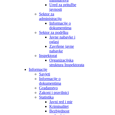
ministarstva
Ured za pritužbe
javnosti
Sektor za
administraciju
Informacije o
dokumentima
Sektor za podršku
Javne nabavke i
oglasi
Završene javne
nabavke
Inspektorat
Organizacijska
struktura Inspektorata
Informacije
Savjeti
Informacije o
dokumentima
Građanstvo
Zakoni i pravilnici
Statistika
Javni red i mir
Kriminalitet
Bezbjednost