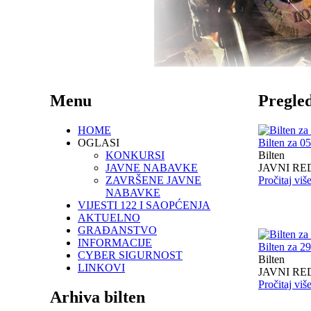
Menu
Pregled
HOME
OGLASI
Bilten za 0
KONKURSI
Bilten
JAVNE NABAVKE
JAVNI RED I
ZAVRŠENE JAVNE
Pročitaj viš
NABAVKE
VIJESTI 122 I SAOPĆENJA
AKTUELNO
GRAĐANSTVO
INFORMACIJE
Bilten za 2
CYBER SIGURNOST
Bilten
LINKOVI
JAVNI RED I
Pročitaj viš
Arhiva bilten