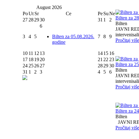
August
2026
Po
Ut
Sr
Ce
Pe
Su
Ne
Bilten za 2
27
28
29
30
31
1
2
Bilten
6
JAVNI RED I
intervenisali 
3
4
5
Bilten za 05.08.2026.
7
8
9
Pročitaj viš
godine
10
11
12
13
14
15
16
17
18
19
20
21
22
23
Bilten za 2
24
25
26
27
28
29
30
Bilten
31
1
2
3
4
5
6
JAVNI RED I
intervenisali 
Pročitaj viš
Bilten za 2
Bilten
JAVNI RED I
Pročitaj viš