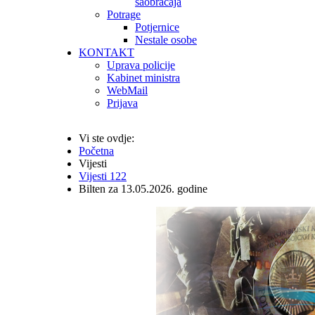
saobraćaja
Potrage
Potjernice
Nestale osobe
KONTAKT
Uprava policije
Kabinet ministra
WebMail
Prijava
Vi ste ovdje:
Početna
Vijesti
Vijesti 122
Bilten za 13.05.2026. godine