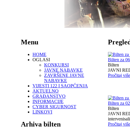
Menu
Pregled
HOME
OGLASI
Bilten za 0
KONKURSI
Bilten
JAVNE NABAVKE
JAVNI RED I
ZAVRŠENE JAVNE
Pročitaj viš
NABAVKE
VIJESTI 122 I SAOPĆENJA
AKTUELNO
GRAĐANSTVO
INFORMACIJE
Bilten za 0
CYBER SIGURNOST
Bilten
LINKOVI
JAVNI RED I
intervenisali 
Arhiva bilten
Pročitaj viš