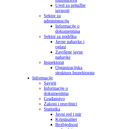
ministarstva
Ured za pritužbe
javnosti
Sektor za
administraciju
Informacije o
dokumentima
Sektor za podršku
Javne nabavke i
oglasi
Završene javne
nabavke
Inspektorat
Organizacijska
struktura Inspektorata
Informacije
Savjeti
Informacije o
dokumentima
Građanstvo
Zakoni i pravilnici
Statistika
Javni red i mir
Kriminalitet
Bezbjednost