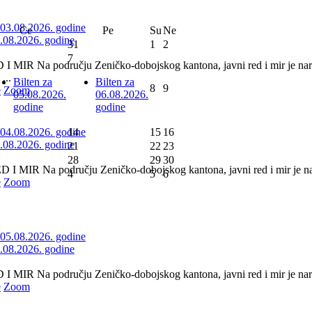
Ce
Pe
Su
Ne
3.08.2026. godine
31
1
2
7
 MIR Na području Zeničko-dobojskog kantona, javni red i mir je nar
...
Bilten za
Bilten za
8
9
e
Zoom
05.08.2026.
06.08.2026.
godine
godine
14
15
16
4.08.2026. godine
21
22
23
28
29
30
 MIR Na području Zeničko-dobojskog kantona, javni red i mir je nar
4
5
6
e
Zoom
5.08.2026. godine
 MIR Na području Zeničko-dobojskog kantona, javni red i mir je naru
e
Zoom