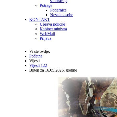
saobraćaja
Potrage
Potjernice
Nestale osobe
KONTAKT
Uprava policije
Kabinet ministra
WebMail
Prijava
Vi ste ovdje:
Početna
Vijesti
Vijesti 122
Bilten za 16.05.2026. godine