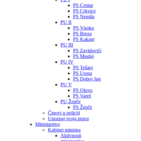
PS Centar
PS Crkvice
PS Nemila
PU II
PS Visoko
PS Breza
PS Kakanj
PU III
PS Zavidovići
PS Maglaj
PU IV
PS Tešanj
PS Usora
PS Doboj Jug
PU V
PS Olovo
PS Vareš
PU Žepče
PS Žepče
Činovi u policiji
Upoznaj svoja prava
Ministarstvo
Kabinet ministra
Aktivnosti