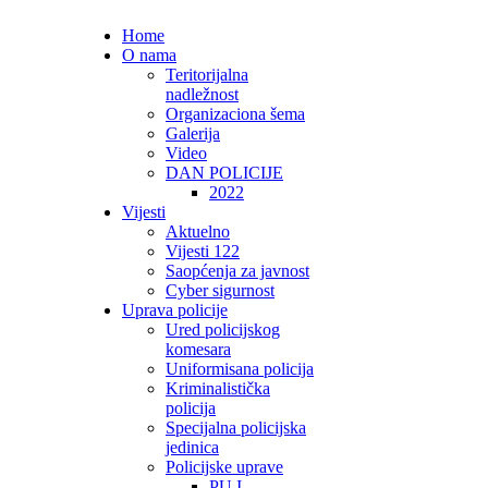
Home
O nama
Teritorijalna
nadležnost
Organizaciona šema
Galerija
Video
DAN POLICIJE
2022
Vijesti
Aktuelno
Vijesti 122
Saopćenja za javnost
Cyber sigurnost
Uprava policije
Ured policijskog
komesara
Uniformisana policija
Kriminalistička
policija
Specijalna policijska
jedinica
Policijske uprave
PU I