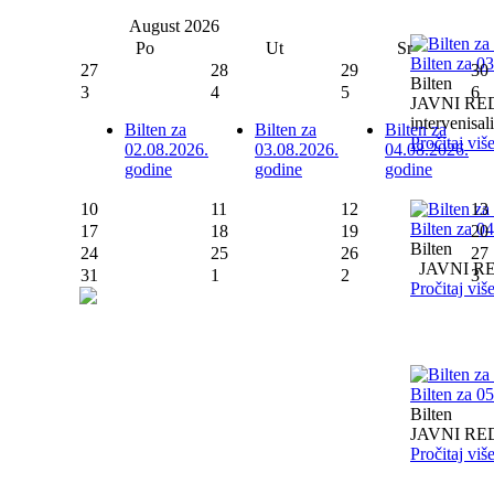
August
2026
Po
Ut
Sr
Bilten za 0
27
28
29
30
Bilten
3
4
5
6
JAVNI RED I
intervenisali 
Bilten za
Bilten za
Bilten za
Pročitaj viš
02.08.2026.
03.08.2026.
04.08.2026.
godine
godine
godine
10
11
12
13
Bilten za 0
17
18
19
20
Bilten
24
25
26
27
JAVNI RED I
31
1
2
3
Pročitaj viš
Bilten za 0
Bilten
JAVNI RED I
Pročitaj viš