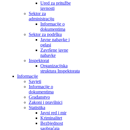
Ured za pritužbe
javnosti
Sektor za
administraciju
Informacije o
dokumentima
Sektor za podršku
Javne nabavke i
oglasi
Završene javne
nabavke
Inspektorat
Organizacijska
struktura Inspektorata
Informacije
Savjeti
Informacije o
dokumentima
Građanstvo
Zakoni i pravilnici
Statistika
Javni red i mir
Kriminalitet
Bezbjednost
saobraćaja