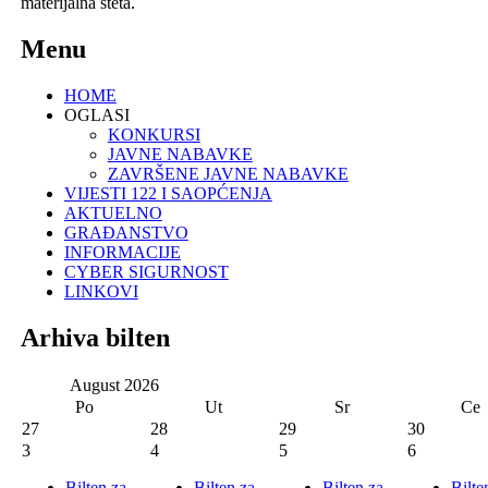
materijalna šteta.
Menu
HOME
OGLASI
KONKURSI
JAVNE NABAVKE
ZAVRŠENE JAVNE NABAVKE
VIJESTI 122 I SAOPĆENJA
AKTUELNO
GRAĐANSTVO
INFORMACIJE
CYBER SIGURNOST
LINKOVI
Arhiva bilten
August
2026
Po
Ut
Sr
Ce
27
28
29
30
3
4
5
6
Bilten za
Bilten za
Bilten za
Bilte