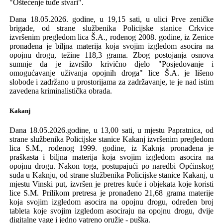
"Oštećenje tuđe stvari".
Dana
18.05.2026.
godine, u 19,15 sati, u ulici Prve zeničke
brigade,
od
strane
službenika Policijske stanice Crkvice
izvršenim pregledom lica
Š.A., rođenog 2008
.
godine, iz Zenice
pronađen
a je biljna
materij
a
koja svojim izgledom asocira na
opojnu drogu
,
težine 118,3 grama.
Z
bog
postojanja
osnova
sumnje da je izvrši
l
o krivično djelo
"Posjedovanje i
omogućavanje uživanja opojnih droga" lice Š.A. je
lišeno
slobode i zadržano u prostorijama za zadržavanje
, te je nad istim
zavedena kriminalistička obrada.
Kakanj
Dana
18.05.2026.godine, u 13,00
sati
,
u
mjestu
Papratnica
,
od
strane
službenika Policijske stanice Kakanj izvršenim pregledom
lica
S.M., rođenog 1999
.
godine, iz Kaknja
pronađen
a je
praškasta i biljna
materij
a
koja svojim izgledom asocira na
opojnu drogu
.
Nakon toga,
postupajući po
n
aredbi
Općinskog
s
uda
u
Kaknju
,
od
strane
slu
ž
benika
P
olicijske stanice
Kakanj,
u
mjestu
Vinski
put
,
izvr
š
en
je
pretres
ku
ć
e
i
objekata
koje
koristi
lice
S.M.
Prilikom
pretresa
je
prona
đen
o
21,68 grama materije
koja svojim izgledom asocira na opojnu drogu, određen broj
tableta koje svojim izgledom asociraju na opojnu drogu, dvije
digitalne vage i jedno vatreno oružje - puška.