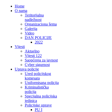
Home
O nama
Teritorijalna
nadležnost
Organizaciona šema
Galerija
Video
DAN POLICIJE
2022
Vijesti
Aktuelno
Vijesti 122
Saopćenja za javnost
Cyber sigurnost
Uprava policije
Ured policijskog
komesara
Uniformisana policija
Kriminalistička
policija
Specijalna policijska
jedinica
Policijske uprave
PU I