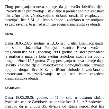
Zbog
postojanja
osnova
sumnje da
je
izvr
š
io
krivično djelo
„Neovlaštena proizvodnja i stavljanje u promet opojnih sredstava
i krivično djelo „Nedozvoljeno držanje oružja ili eksplozivnih
materija“,
lice
S.M.
je
li
š
eno
slobode
i
zadržano u prostorijama
za zadrž
a
vanje
,
te je nad istim zavedena kriminalistička obrada.
Breza
Dana
18.05.
20
26
. godine, u
13,35
sati,
u ulici Branilaca grada
,
od
strane
službenika Policijske stanice Breza izvršenim
pregledom lica
M.E., rođenog 1999
.
godine, iz Breze
pronađen
a
je praškasta
materij
a
koja svojim izgledom asocira na opojnu
drogu
,
težine 118,3 grama.
Z
bog
postojanja
osnova sumnje da je
izvrši
l
o krivično djelo
"Posjedovanje i omogućavanje uživanja
opojnih droga" lice M.E. je
lišeno slobode i zadržano u
prostorijama za zadržavanje
, te je nad istim zavedena
kriminalistička obrada.
Zavidovići
Dana 18.05.2026. godine, u 11,40 sati,
u dežurnu službu
Policijske stanice Zavidovići se obratilo lice H.S., iz Zavidovića i
prijavilo da je u ulici 35. divizije
od strane
nepoznatog lica