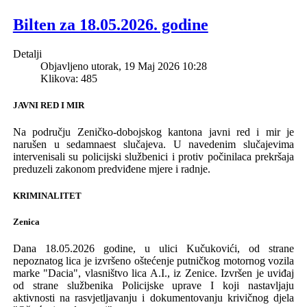
Bilten za 18.05.2026. godine
Detalji
Objavljeno utorak, 19 Maj 2026 10:28
Klikova: 485
JAVNI RED I MIR
Na području Z
eničko-dobojskog
k
antona javni red i mir je
narušen u
sedamnaest
sluča
j
eva
.
U naveden
im
slučajevima
intervenisali su policijski službenici i protiv počini
laca prekršaja
preduzeli zakonom predviđene mjere i radnje.
KRIMINALITET
Zenica
Dana 18.05.2026 godine
,
u ulici Kučukovići, od strane
nepoznatog lica je izvršeno o
šte
ć
enje
putničkog motornog vozila
marke "Dacia"
,
vlasništvo
lica A.I.,
iz Zenice.
Izvršen
je
uviđaj
od strane službenika
Policijske uprave I koji nastavljaju
aktivnosti na rasvjetljavanju i dokumentovanju krivičnog djela