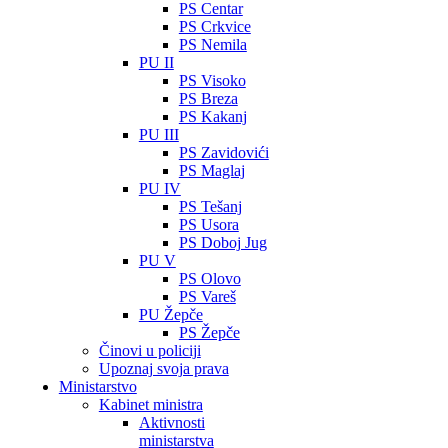
PS Centar
PS Crkvice
PS Nemila
PU II
PS Visoko
PS Breza
PS Kakanj
PU III
PS Zavidovići
PS Maglaj
PU IV
PS Tešanj
PS Usora
PS Doboj Jug
PU V
PS Olovo
PS Vareš
PU Žepče
PS Žepče
Činovi u policiji
Upoznaj svoja prava
Ministarstvo
Kabinet ministra
Aktivnosti
ministarstva