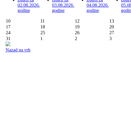
02.08.2026.
03.08.2026.
04.08.2026.
05.0
godine
godine
godine
godi
10
11
12
13
17
18
19
20
24
25
26
27
31
1
2
3
Nazad na vrh