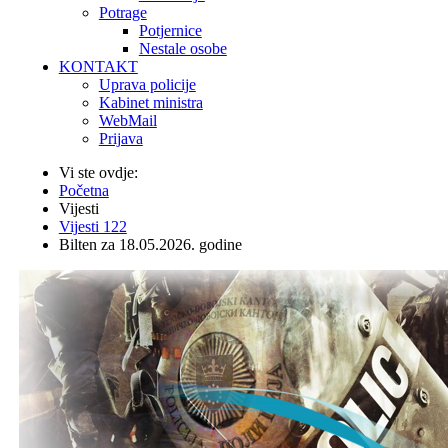
Potrage
Potjernice
Nestale osobe
KONTAKT
Uprava policije
Kabinet ministra
WebMail
Prijava
Vi ste ovdje:
Početna
Vijesti
Vijesti 122
Bilten za 18.05.2026. godine