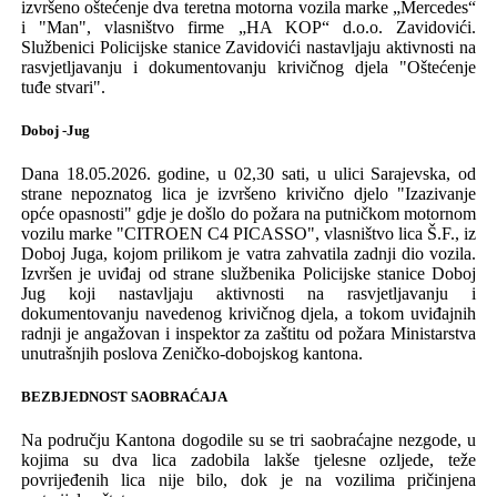
izvršeno
o
štećenje
dva teretna motorna vozila marke
„Mercedes“
i "Man",
vlasništvo firme „H
A
K
OP“
d.o.o.
Zavidovići.
Službenici Policijske stanice Zavidovići
nastavljaju aktivnosti na
rasvjetljavanju i dokumentovanju krivičnog djela "Oštećenje
tuđe stvari".
Doboj -Jug
Dana 18.05.2026.
godine,
u
02,30 sati
,
u ulici Sarajevska,
od
strane
nepoznatog
lica
je
izvršen
o krivično djelo "Izazivanje
opće opasnosti" gdje je došlo do požara na putničkom motornom
vozilu marke "
CITROEN C4 PICASSO
", vlasništvo lica Š.F., iz
Doboj Juga, kojom prilikom
je vatra zahvatila zadnji dio vozila
.
Izvršen je uviđaj od strane službenika Policijske stanice Doboj
Jug koji nastavljaju aktivnosti na rasvjetljavanju i
dokumentovanju navedenog krivičnog djela, a tokom uviđajnih
radnji je angažovan i inspektor za
zaštitu od požara
Ministarstva
unutrašnjih poslova Zeničko-dobojskog kantona.
BEZBJEDNOST SAOBRAĆAJA
Na području
K
antona
dogodi
l
e su se tri s
aobraćaj
ne
nezgod
e, u
kojima su dva lica zadobila lakše tjelesne ozljede, teže
povrijeđenih lica nije bilo, dok je na
vozilima pričinjena