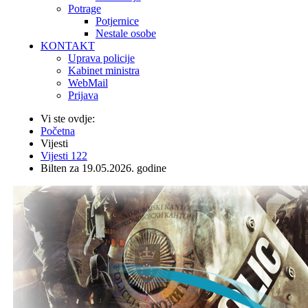
Potrage
Potjernice
Nestale osobe
KONTAKT
Uprava policije
Kabinet ministra
WebMail
Prijava
Vi ste ovdje:
Početna
Vijesti
Vijesti 122
Bilten za 19.05.2026. godine