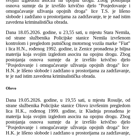
svojim izgledom asocira na opojnu drogu
.
Z
bog
postojanja
osnova sumnje da je izvrši
l
o krivično djelo
"Posjedovanje i
omogućavanje uživanja opojnih droga" lice T.S. je
lišeno
slobode i zadržano u prostorijama za zadržavanje
, te je nad istim
zavedena kriminalistička obrada.
Dana 18.05.2026. godine, u 23,55 sati, u mjestu Stara Nemila,
od
strane
službenika Policijske stanice Nemila izvršenom
kontrolom i pregledom putničkog motornog vozila marke "Fiat"
i lica
H.N., rođenog 1992
.
godine, iz Zenice
pronađen
a je biljna
materij
a
koja svojim izgledom asocira na opojnu drogu
.
Z
bog
postojanja
osnova sumnje da je izvrši
l
o krivično djelo
"Posjedovanje i omogućavanje uživanja opojnih droga" lice
H.N. je
lišeno slobode i zadržano u prostorijama za zadržavanje
,
te je nad istim zavedena kriminalistička obrada.
Olovo
Dana 19.05.2026. godine, u 19,55 sati, u mjestu Rosulje,
od
strane
službenika Policijske stanice Olovo izvršenim pregledom
lica
H.K., rođenog 1999
.
godine, iz Kladnja
pronađen
a je
materij
a
koja svojim izgledom asocira na opojnu drogu
.
Z
bog
postojanja
osnova sumnje da je izvrši
l
o krivično djelo
"Posjedovanje i omogućavanje uživanja opojnih droga" lice
H.K. je
lišeno slobode i zadržano u prostorijama za zadržavanje
,