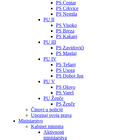
PS Centar
PS Crkvice
PS Nemila
PU II
PS Visoko
PS Breza
PS Kakanj
PU III
PS Zavidovići
PS Maglaj
PU IV
PS Tešanj
PS Usora
PS Doboj Jug
PU V
PS Olovo
PS Vareš
PU Žepče
PS Žepče
Činovi u policiji
Upoznaj svoja prava
Ministarstvo
Kabinet ministra
Aktivnosti
ministarstva