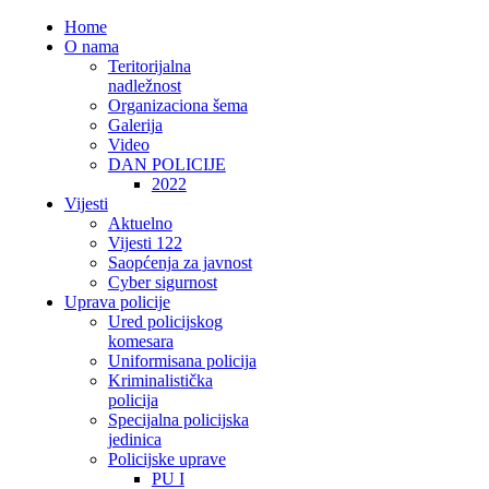
Home
O nama
Teritorijalna
nadležnost
Organizaciona šema
Galerija
Video
DAN POLICIJE
2022
Vijesti
Aktuelno
Vijesti 122
Saopćenja za javnost
Cyber sigurnost
Uprava policije
Ured policijskog
komesara
Uniformisana policija
Kriminalistička
policija
Specijalna policijska
jedinica
Policijske uprave
PU I