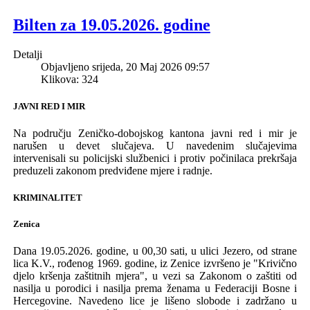
Bilten za 19.05.2026. godine
Detalji
Objavljeno srijeda, 20 Maj 2026 09:57
Klikova: 324
JAVNI RED I MIR
Na području Z
eničko-dobojskog
k
antona javni red i mir je
narušen u
devet
sluča
j
eva
.
U naveden
im
slučajevima
intervenisali su policijski službenici i protiv počini
laca prekršaja
preduzeli zakonom predviđene mjere i radnje.
KRIMINALITET
Zenica
Dana 19.05.2026
.
godine, u 00,30 sati, u ulici Jezero, od strane
lica
K.V., rođenog
19
69. godine,
iz
Zenice
izvršeno je
"K
rivično
djelo
kršenja zaštitnih mjera", u vezi sa
Zakon
om o zaštiti od
nasilja u porodici i nasilja prema ženama u Federaciji Bosne i
Hercegovine. Navedeno lice je
lišeno slobode i zadržano u