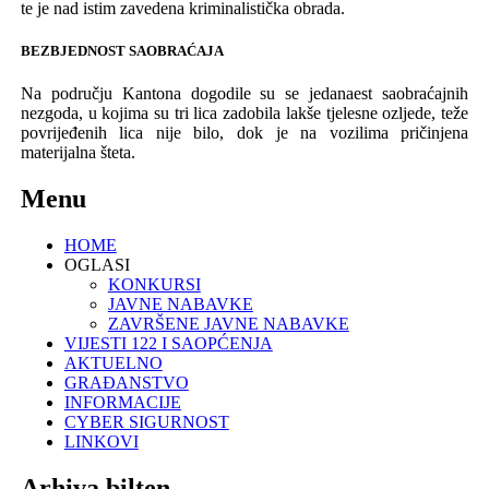
te je nad istim zavedena kriminalistička obrada.
BEZBJEDNOST SAOBRAĆAJA
Na području
K
antona
dogodi
l
e su se jedanaest s
aobraćaj
nih
nezgod
a, u kojima su tri lica zadobila lakše tjelesne ozljede, teže
povrijeđenih lica nije bilo, dok je na
vozilima pričinjena
materijalna šteta.
Menu
HOME
OGLASI
KONKURSI
JAVNE NABAVKE
ZAVRŠENE JAVNE NABAVKE
VIJESTI 122 I SAOPĆENJA
AKTUELNO
GRAĐANSTVO
INFORMACIJE
CYBER SIGURNOST
LINKOVI
Arhiva bilten