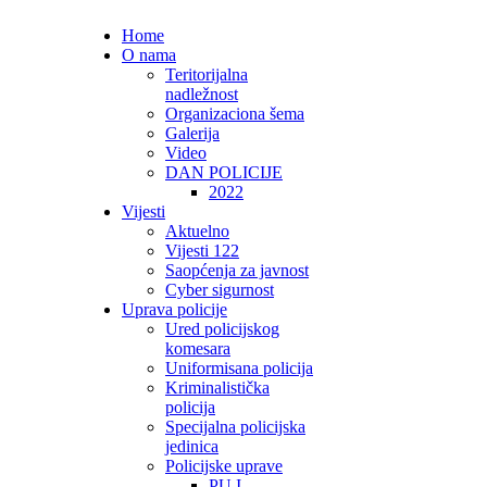
Home
O nama
Teritorijalna
nadležnost
Organizaciona šema
Galerija
Video
DAN POLICIJE
2022
Vijesti
Aktuelno
Vijesti 122
Saopćenja za javnost
Cyber sigurnost
Uprava policije
Ured policijskog
komesara
Uniformisana policija
Kriminalistička
policija
Specijalna policijska
jedinica
Policijske uprave
PU I