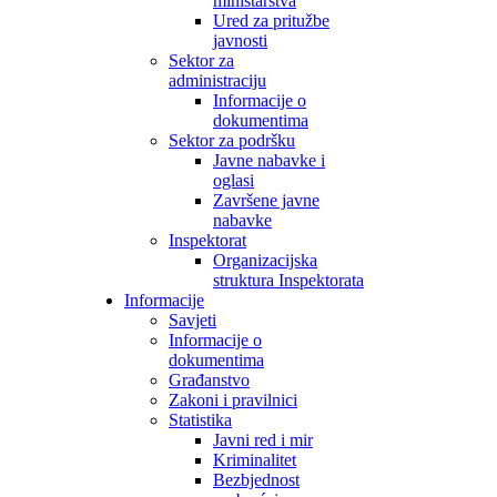
ministarstva
Ured za pritužbe
javnosti
Sektor za
administraciju
Informacije o
dokumentima
Sektor za podršku
Javne nabavke i
oglasi
Završene javne
nabavke
Inspektorat
Organizacijska
struktura Inspektorata
Informacije
Savjeti
Informacije o
dokumentima
Građanstvo
Zakoni i pravilnici
Statistika
Javni red i mir
Kriminalitet
Bezbjednost