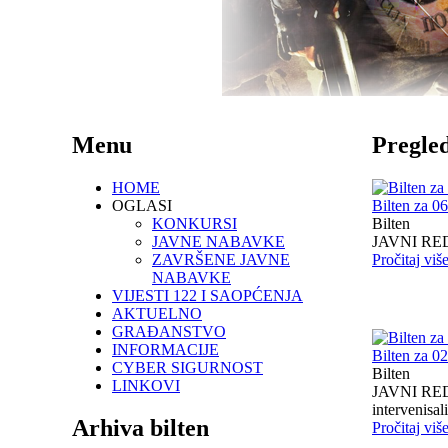
Menu
Pregled
HOME
OGLASI
Bilten za 0
KONKURSI
Bilten
JAVNE NABAVKE
JAVNI RED I
ZAVRŠENE JAVNE
Pročitaj viš
NABAVKE
VIJESTI 122 I SAOPĆENJA
AKTUELNO
GRAĐANSTVO
INFORMACIJE
Bilten za 0
CYBER SIGURNOST
Bilten
LINKOVI
JAVNI RED I
intervenisali 
Arhiva bilten
Pročitaj viš