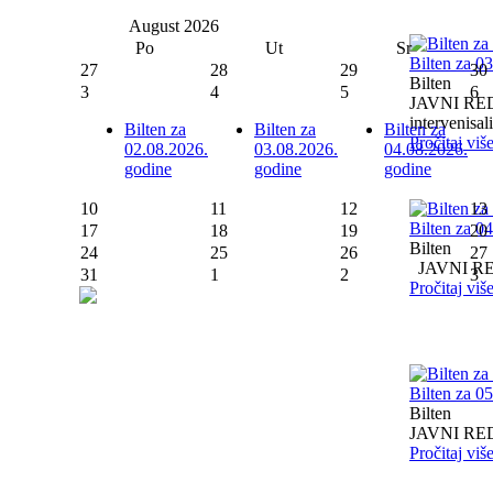
August
2026
Po
Ut
Sr
Bilten za 0
27
28
29
30
Bilten
3
4
5
6
JAVNI RED I
intervenisali 
Bilten za
Bilten za
Bilten za
Pročitaj viš
02.08.2026.
03.08.2026.
04.08.2026.
godine
godine
godine
10
11
12
13
Bilten za 0
17
18
19
20
Bilten
24
25
26
27
JAVNI RED I
31
1
2
3
Pročitaj viš
Bilten za 0
Bilten
JAVNI RED I
Pročitaj viš