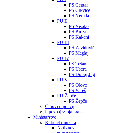
PS Centar
PS Crkvice
PS Nemila
PU II
PS Visoko
PS Breza
PS Kakanj
PU III
PS Zavidovići
PS Maglaj
PU IV
PS Tešanj
PS Usora
PS Doboj Jug
PU V
PS Olovo
PS Vareš
PU Žepče
PS Žepče
Činovi u policiji
Upoznaj svoja prava
Ministarstvo
Kabinet ministra
Aktivnosti