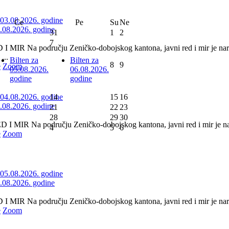
Ce
Pe
Su
Ne
3.08.2026. godine
31
1
2
7
 MIR Na području Zeničko-dobojskog kantona, javni red i mir je nar
...
Bilten za
Bilten za
8
9
e
Zoom
05.08.2026.
06.08.2026.
godine
godine
14
15
16
4.08.2026. godine
21
22
23
28
29
30
 MIR Na području Zeničko-dobojskog kantona, javni red i mir je nar
4
5
6
e
Zoom
5.08.2026. godine
 MIR Na području Zeničko-dobojskog kantona, javni red i mir je naru
e
Zoom