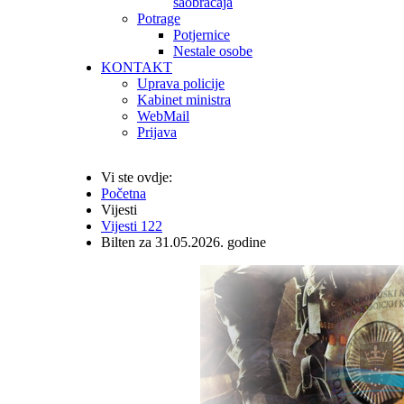
saobraćaja
Potrage
Potjernice
Nestale osobe
KONTAKT
Uprava policije
Kabinet ministra
WebMail
Prijava
Vi ste ovdje:
Početna
Vijesti
Vijesti 122
Bilten za 31.05.2026. godine