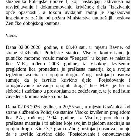
službenika Policijske uprave I, koji nastavljaju aktivnosti na
rasvjetljavanju i dokumentovanju krivičnog djela "Izazivanje
opće opasnosti", a tokom uviđajnih radnji je angažaovan
inspektor za
zaštitu od požara
Ministarstva unutrašnjih poslova
Zeničko-dobojskog kantona.
Visoko
Dana 02.06.2026. godine, u 08,40 sati, u mjestu Ravne, od
strane službenika
Policijske stanice Visoko
kontrolisano je
putničko motorno vozilo
marke ''
Peugeot
''
u kojem se nalazilo
lice M.E., rođeno 2003. godine, iz Visokog.
Izvršenim
pregledom
lica
pronađen
a je praškasta
materij
a
koja svojim
izgledom asocira na opojnu drogu
.
Z
bog
postojanja
osnova
sumnje da je izvrši
l
o krivično djelo
"Posjedovanje i
omogućavanje uživanja opojnih droga" lice M.E. je
lišeno
slobode i zadržano u prostorijama za zadržavanje
, te je nad istim
zavedena kriminalistička obrada.
Dana 02.06.2026. godine, u 20,55 sati, u mjestu Gračanica,
od
strane službenika Policijske stanice Visoko
izvršenim pregledom
lica
P.A., rođenog 1994
.
godine, iz Visokog
pronađen
a je
praškasta
materij
a i tri tablete
koj
e
svojim izgledom asocira
ju
na
opojnu drogu
težine 3,7 grama.
Z
bog
postojanja
osnova sumnje
da je izvrši
l
o krivično djelo
"Posjedovanje i omogućavanje