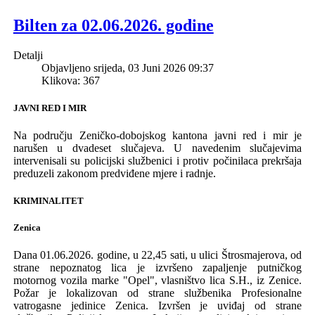
Bilten za 02.06.2026. godine
Detalji
Objavljeno srijeda, 03 Juni 2026 09:37
Klikova: 367
JAVNI RED I MIR
Na području Z
eničko-dobojskog
k
antona javni red i mir je
narušen u
dvadeset s
luča
j
eva
.
U naveden
im
slučajevima
intervenisali su policijski službenici i protiv počini
laca prekršaja
preduzeli zakonom predviđene mjere i radnje.
KRIMINALITET
Zenica
Dana 01.06.2026
.
godine, u 22,45 sati, u ulici Štrosmajerova, od
strane
nepoznatog l
ica
je izvršeno zapaljenje putničkog
motornog vozila marke "Opel", vlasništvo lica S.H., iz Zenice.
Požar je lokalizovan od strane službenika Profesionalne
vatrogasne jedinice Zenica. Izvršen je uviđaj od strane