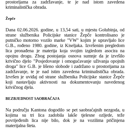
prostorijama za zadržavanje
, te je nad istom zavedena
kriminalistička obrada.
Žepče
Da
na 02.06.2026. godine, u 13,54 sati, u mjestu Golubinja, od
strane službenika
Policijske stanice Žepče
kontrolisano
je
putničko motorno vozilo
marke ''VW'' kojim je upravlja
l
o
lice
G.B., rođeno
1980.
godine,
iz Kiseljaka. Izvršenim pregledom
lica pronađen
a je materija
koja svojim izgledom asocira na
opojnu drogu
.
Z
bog
postojanja
osnova sumnje da je izvrši
l
o
krivično djelo
"Posjedovanje i omogućavanje uživanja opojnih
droga" lice G.B. je
lišeno slobode i zadržano u prostorijama za
zadržavanje
, te je nad istim zavedena kriminalistička obrada.
Izvršen je uviđaj od strane službenika Policijske stanice Žepče
koji nastavljaju aktivnosti na dokumentovanju navedenog
krivičnog djela.
BEZBJEDNOST SAOBRAĆAJA
Na području
K
antona
dogodi
l
o se pet s
aobraćaj
nih
nezgod
a, u
kojima su tri lica zadobila lakše tjelesne ozljede, teže
povrijeđenih lica nije bilo, dok je na
vozilima pričinjena
materijalna šteta.