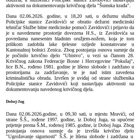
aktivnosti na dokumentovanju krivičnog djela
"Šumska krađa".
Dana 02.06.2026. godine, u 18,20 sati, u
dežurnu službu
Policijske stanice
Zavidovići
se obratio dežurni medicinski
tehničar Službe hitne medicinske pomoći Zavidovići i prijavio da
je u navedenene prostorije dovezena H.S., iz Zavidovića sa
povredama nanesenim hladnim oružjem-nožem, koja je tom
prilikom zadobila lake tjelesne ozljede konstatovane u
Kantonalnoj bolnici Zenica. Zbog postojanja osnova sumnje da
je počinilo
krivično djelo "Ubistvo", u vezi sa članom 28.
Krivičnog zakona Federacije Bosne i Hercegovine "Pokušaj",
lice B.N., rođeno 1981. godine je lišeno slobode i
zadržano u
prostorijama za zadržavanje
, te je nad istim zavedena
kriminalistička obrada. Izvršen je uviđaj od strane službenika
Policijske stanice Zavidovići koji nastavljaju aktivnosti na
dokumentovanju navedenog krivičnog djela.
Doboj-Jug
Dana 02.06.2026.godine, u 09,30 sati, u mjestu Mravići, od
strane Š
.
Š
., rođene
1997.
godine,
iz Doboj
Juga,
su upućene
prijetnje prema Š.M., rođenoj 1985. godine, iz Doboj Juga.
Z
bog
postojanja
osnova sumnje da je izvrši
la
krivično djelo
"Ugrožavanje sigurnosti" Š.Š. je
lišen
a
slobode i zadržan
a
u