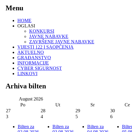
Menu
HOME
OGLASI
KONKURSI
JAVNE NABAVKE
ZAVRŠENE JAVNE NABAVKE
VIJESTI 122 I SAOPĆENJA
AKTUELNO
GRAĐANSTVO
INFORMACIJE
CYBER SIGURNOST
LINKOVI
Arhiva bilten
August
2026
Po
Ut
Sr
Ce
27
28
29
30
3
4
5
6
Bilten za
Bilten za
Bilten za
Bilte
02.08.2026.
03.08.2026.
04.08.2026.
05.0