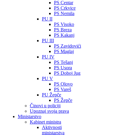
PS Centar
PS Crkvice
PS Nemila
PU II
PS Visoko
PS Breza
PS Kakanj
PU III
PS Zavidovići
PS Maglaj
PU IV
PS Tešanj
PS Usora
PS Doboj Jug
PU V
PS Olovo
PS Vareš
PU Žepče
PS Žepče
Činovi u policiji
Upoznaj svoja prava
Ministarstvo
Kabinet ministra
Aktivnosti
ministarstva