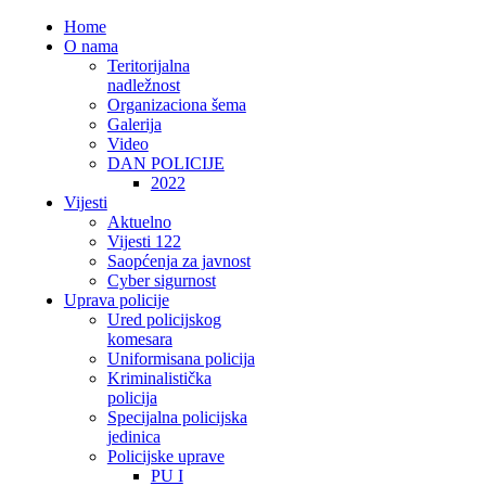
Home
O nama
Teritorijalna
nadležnost
Organizaciona šema
Galerija
Video
DAN POLICIJE
2022
Vijesti
Aktuelno
Vijesti 122
Saopćenja za javnost
Cyber sigurnost
Uprava policije
Ured policijskog
komesara
Uniformisana policija
Kriminalistička
policija
Specijalna policijska
jedinica
Policijske uprave
PU I