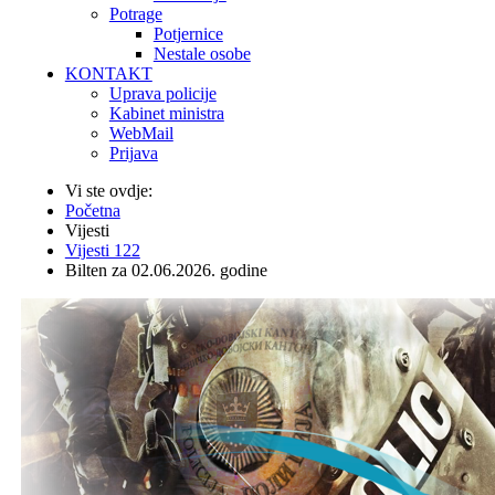
Potrage
Potjernice
Nestale osobe
KONTAKT
Uprava policije
Kabinet ministra
WebMail
Prijava
Vi ste ovdje:
Početna
Vijesti
Vijesti 122
Bilten za 02.06.2026. godine