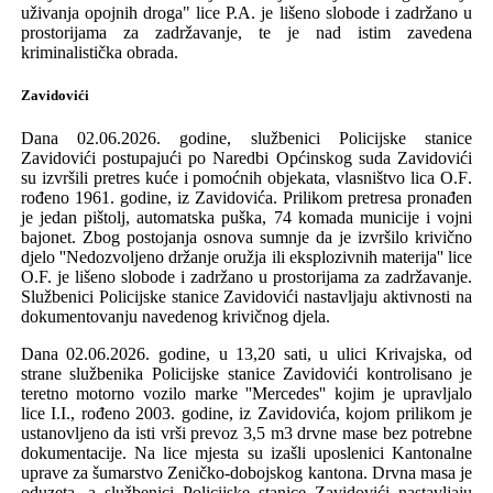
uživanja opojnih droga" lice P.A. je
lišeno slobode i zadržano u
prostorijama za zadržavanje
, te je nad istim zavedena
kriminalistička obrada.
Zavidovići
Dana 02.06.2026. godine,
službenici Policijske stanice
Zavidovići
postupajući po Naredbi Općinskog suda Zavidovići
su
izvršili
pretres kuće
i
pomoćnih objekata
,
vlasništv
o
lica O
.
F
.
rođeno
1961.
godine,
iz Zavidovića. Prilikom pretresa pronađen
je jedan pištolj,
automatska puška
,
74
komada
municije
i vojni
bajonet. Zbog postojanja osnova sumnje da je izvrši
l
o krivično
djelo ''Nedozvoljeno držanje oružja ili eksplozivnih materija'' lice
O.F. je
lišeno slobode i zadržano u prostorijama za zadržavanje.
Službenici Policijske stanice Zavidovići nastavljaju aktivnosti na
dokumentovanju navedenog krivičnog djela.
Dana 02.06.2026. godine, u 13,20 sati, u ulici Krivajska, od
strane službenika
Policijske stanice
Zavidovići kontrolisano
je
teretno motorno vozilo
marke ''Mercedes''
kojim je upravlja
l
o
lice I.I., rođeno
2003.
godine,
iz Zavidovića
, kojom prilikom je
ustanovljeno da isti
vrši prevoz
3,5 m3 drvne mase
bez
potrebne
dokumentacije. Na lice mjesta
su
izašli uposlenici
Kantonalne
uprave za šumarstvo Zeničko-dobojskog kantona.
Drvna masa je
oduzeta, a službenici Policijske stanice Zavidovići nastavljaju