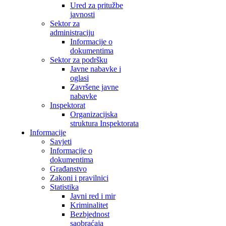
Ured za pritužbe
javnosti
Sektor za
administraciju
Informacije o
dokumentima
Sektor za podršku
Javne nabavke i
oglasi
Završene javne
nabavke
Inspektorat
Organizacijska
struktura Inspektorata
Informacije
Savjeti
Informacije o
dokumentima
Građanstvo
Zakoni i pravilnici
Statistika
Javni red i mir
Kriminalitet
Bezbjednost
saobraćaja