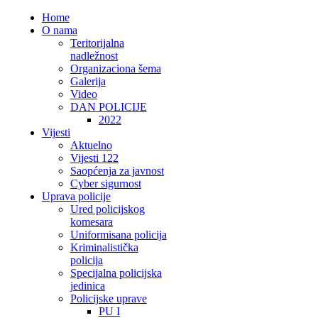
Home
O nama
Teritorijalna
nadležnost
Organizaciona šema
Galerija
Video
DAN POLICIJE
2022
Vijesti
Aktuelno
Vijesti 122
Saopćenja za javnost
Cyber sigurnost
Uprava policije
Ured policijskog
komesara
Uniformisana policija
Kriminalistička
policija
Specijalna policijska
jedinica
Policijske uprave
PU I