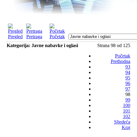
Pregled
Pretraga
Početak
Kategorija: Javne nabavke i oglasi
Strana 98 od 125
Početak
Prethodna
93
94
95
96
97
98
99
100
101
102
Sljedeća
Kraj