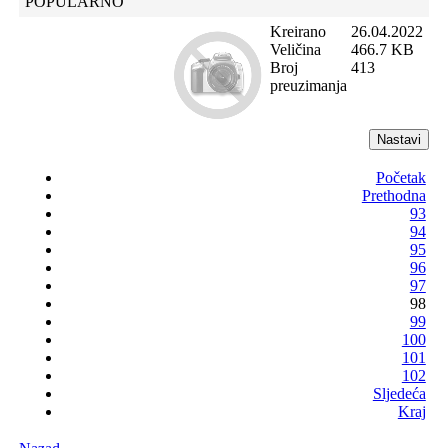
POPULARNO
Kreirano
26.04.2022
Veličina
466.7 KB
Broj
413
preuzimanja
Početak
Prethodna
93
94
95
96
97
98
99
100
101
102
Sljedeća
Kraj