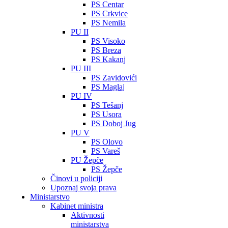
PS Centar
PS Crkvice
PS Nemila
PU II
PS Visoko
PS Breza
PS Kakanj
PU III
PS Zavidovići
PS Maglaj
PU IV
PS Tešanj
PS Usora
PS Doboj Jug
PU V
PS Olovo
PS Vareš
PU Žepče
PS Žepče
Činovi u policiji
Upoznaj svoja prava
Ministarstvo
Kabinet ministra
Aktivnosti
ministarstva