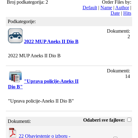
Broj podkategorija: 2
Order Files by:
Default
|
Name
|
Author
|
Date
|
Hits
Podkategorije:
Dokumenti:
2
2022 MUP Aneks II Dio B
2022 MUP Aneks II Dio B
Dokumenti:
14
"Uprava policije-Aneks II
Dio B"
"Uprava policije-Aneks II Dio B"
Odaberi sve fajlove:
Dokumenti:
22 Obavjestenje o izboru -