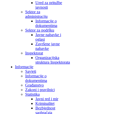
Ured za pritužbe
javnosti
Sektor za
administraciju
Informacije o
dokumentima
Sektor za podršku
Javne nabavke i
oglasi
Završene javne
nabavke
Inspektorat
Organizacijska
struktura Inspektorata
Informacije
Savjeti
Informacije o
dokumentima
Građanstvo
Zakoni i pravilnici
Statistika
Javni red i mir
Kriminalitet
Bezbjednost
saobraćaja