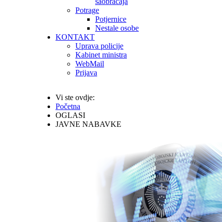
saobraćaja
Potrage
Potjernice
Nestale osobe
KONTAKT
Uprava policije
Kabinet ministra
WebMail
Prijava
Vi ste ovdje:
Početna
OGLASI
JAVNE NABAVKE