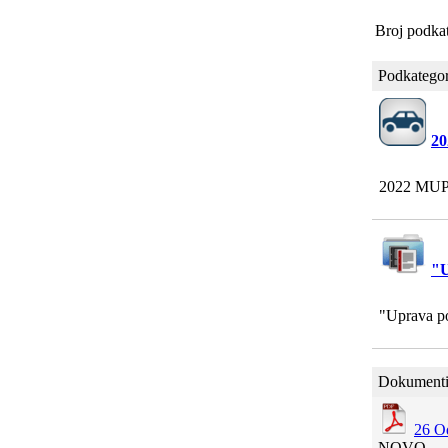
Broj podkat
Podkategor
20
2022 MUP 
"U
"Uprava po
Dokumenti
26 Od
NOVO