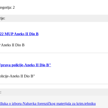
egorija: 2
ije:
22 MUP Aneks II Dio B
Aneks II Dio B
prava policije-Aneks II Dio B"
licije-Aneks II Dio B"
:
luka o izboru-Nabavka forenzičkog materijala za krim.tehniku