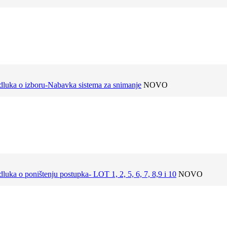
dluka o izboru-Nabavka sistema za snimanje
NOVO
luka o poništenju postupka- LOT 1, 2, 5, 6, 7, 8,9 i 10
NOVO