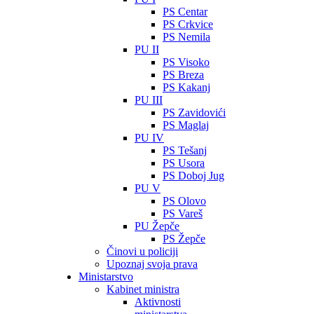
PS Centar
PS Crkvice
PS Nemila
PU II
PS Visoko
PS Breza
PS Kakanj
PU III
PS Zavidovići
PS Maglaj
PU IV
PS Tešanj
PS Usora
PS Doboj Jug
PU V
PS Olovo
PS Vareš
PU Žepče
PS Žepče
Činovi u policiji
Upoznaj svoja prava
Ministarstvo
Kabinet ministra
Aktivnosti