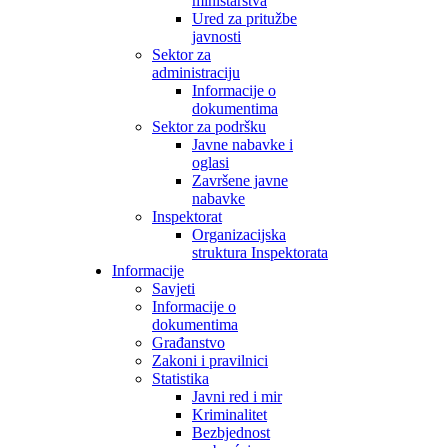
ministarstva
Ured za pritužbe
javnosti
Sektor za
administraciju
Informacije o
dokumentima
Sektor za podršku
Javne nabavke i
oglasi
Završene javne
nabavke
Inspektorat
Organizacijska
struktura Inspektorata
Informacije
Savjeti
Informacije o
dokumentima
Građanstvo
Zakoni i pravilnici
Statistika
Javni red i mir
Kriminalitet
Bezbjednost