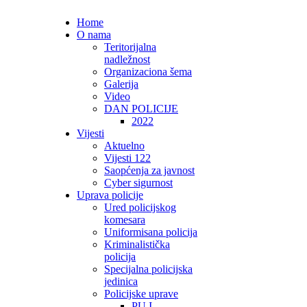
Home
O nama
Teritorijalna
nadležnost
Organizaciona šema
Galerija
Video
DAN POLICIJE
2022
Vijesti
Aktuelno
Vijesti 122
Saopćenja za javnost
Cyber sigurnost
Uprava policije
Ured policijskog
komesara
Uniformisana policija
Kriminalistička
policija
Specijalna policijska
jedinica
Policijske uprave
PU I