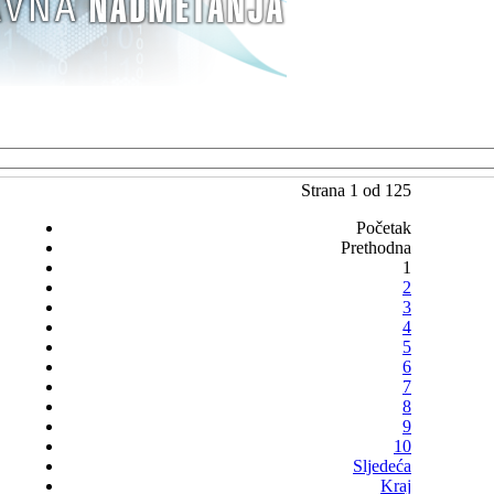
Strana 1 od 125
Početak
Prethodna
1
2
3
4
5
6
7
8
9
10
Sljedeća
Kraj